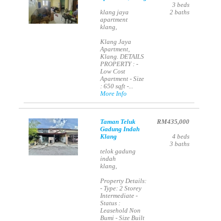
3
beds
klang jaya
2
baths
apartment
klang,
Klang Jaya
Apartment,
Klang. DETAILS
PROPERTY : -
Low Cost
Apartment - Size
: 650 sqft -...
More Info
Taman Teluk
RM435,000
Gadung Indah
Klang
4
beds
3
baths
telok gadung
indah
klang,
Property Details:
- Type: 2 Storey
Intermediate -
Status :
Leasehold Non
Bumi - Size Built