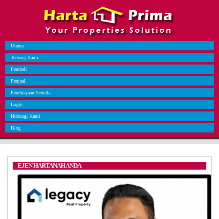
Utama
Tentang Kami
Pembeli
Penjual
Pembiayaan Semula
Login
Hubungi Kami
Blog
EJEN HARTANAH ANDA