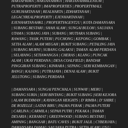
HARTAPRIMA
|
HARTANAHHOT
|
HARTANAHMILENIUM
|
PUTRAPROPERTY
|
IMAPROPERTIES
|
PROPERTYMALL
GURUHARTANAH
|
REALHARTA
|
ZDHARTANAH
|
LEGACYREALPROPERTY
|
EJENHARTANAH
|
EJENHARTANAHKL
|
PROPERTYAGENT2U
|
KOTA DAMANSARA
|
SUBANG BESTARI
|
SHAH ALAM
|
SUNGAI BULOH
|
SAUJANA
UTAMA
|
SUBANG JAYA
|
SUBANG
|
MUTIARA SUBANG
|
RAWANG
|
TASIK PUTERI
|
PUCHONG
|
KEPONG
|
GOMBAK
|
SETIA ALAM
|
ALAM MEGAH
|
BUKIT SUBANG
|
PETALING JAYA
|
SUBANG MURNI
|
SUBANG GALAKSI
|
TAMAN ALAM PERDANA
|
SELAYANG
|
SETIAWANGSA
|
CHERAS
|
KLANG
|
PUNCAK
ALAM
|
UKAY PERDANA
|
DESA COALFIELD
|
BANDAR
PINGGIRAN SUBANG
|
KINRARA
|
SEPANG
|
SERI KEMBANGAN
|
BANGI
|
KAJANG
|
PUTRAJAYA
|
DENAI ALAM
|
BUKIT
JELUTONG
|
SUBANG PERDANA
|
DAMANSARA
|
SUNGAI PENCHALA
|
SUNWAY
|
MERU
|
SUBANG SURIA
|
SERI BINTANG
|
BUKIT SUBANG
|
SERI KEJORA
|
ALAM BUDIMAN
|
KAYANGAN HEIGHTS
|
D' RIMBA
|
D' SHIRE
|
DE ROZELLE
|
LATAN BIRU
|
PALMA PERAK
|
PALMA PUTERI
|
CARLINA
|
CARMILA
|
SEPAH PUTRI
|
PEKAKA
|
TAMAN
DESARIA
|
KERAMAT
|
GREENWOOD
|
SUBANG BESTARI
|
AMPANG
|
BANGSAR
|
BATU CAVES
|
BUKIT JALIL
|
CYBERJAYA
|
DAMANSARA DAMAI
|
SAUJANA PUTRA
|
SETIA ALAM
|
USJ
|