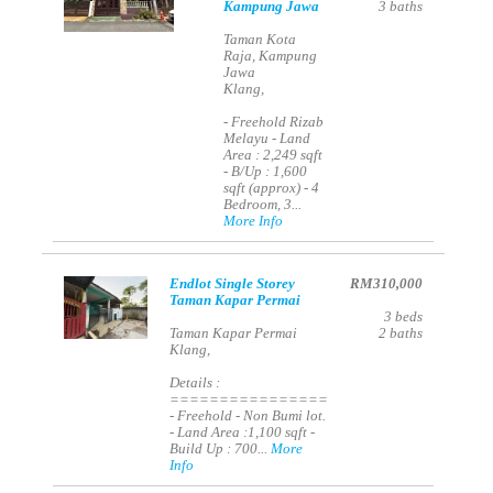
Kampung Jawa
3
baths
Taman Kota
Raja, Kampung
Jawa
Klang,
- Freehold Rizab
Melayu - Land
Area : 2,249 sqft
- B/Up : 1,600
sqft (approx) - 4
Bedroom, 3...
More Info
Endlot Single Storey
RM310,000
Taman Kapar Permai
3
beds
Taman Kapar Permai
2
baths
Klang,
Details :
================
- Freehold - Non Bumi lot.
- Land Area :1,100 sqft -
Build Up : 700...
More
Info