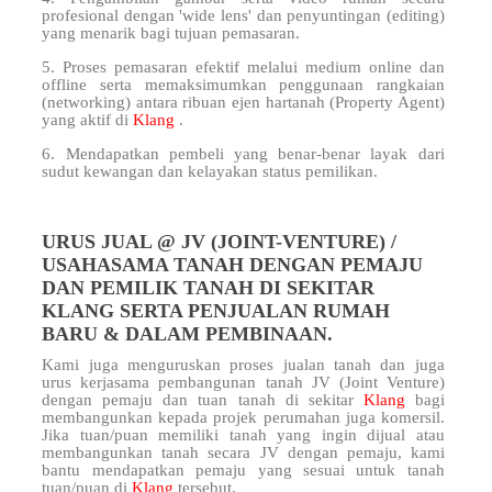
profesional dengan 'wide lens' dan penyuntingan (editing)
yang menarik bagi tujuan pemasaran.
5. Proses pemasaran efektif melalui medium online dan
offline serta memaksimumkan penggunaan rangkaian
(networking) antara ribuan ejen hartanah (Property Agent)
yang aktif di
Klang
.
6. Mendapatkan pembeli yang benar-benar layak dari
sudut kewangan dan kelayakan status pemilikan.
URUS JUAL @ JV (JOINT-VENTURE) /
USAHASAMA TANAH DENGAN PEMAJU
DAN PEMILIK TANAH DI SEKITAR
KLANG SERTA PENJUALAN RUMAH
BARU & DALAM PEMBINAAN.
Kami juga menguruskan proses jualan tanah dan juga
urus kerjasama pembangunan tanah JV (Joint Venture)
dengan pemaju dan tuan tanah di sekitar
Klang
bagi
membangunkan kepada projek perumahan juga komersil.
Jika tuan/puan memiliki tanah yang ingin dijual atau
membangunkan tanah secara JV dengan pemaju, kami
bantu mendapatkan pemaju yang sesuai untuk tanah
tuan/puan di
Klang
tersebut.