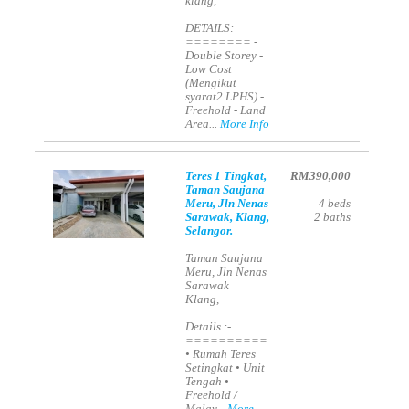
klang,
DETAILS:
======== -
Double Storey -
Low Cost
(Mengikut
syarat2 LPHS) -
Freehold - Land
Area...
More Info
Teres 1 Tingkat,
RM390,000
Taman Saujana
Meru, Jln Nenas
4
beds
Sarawak, Klang,
2
baths
Selangor.
Taman Saujana
Meru, Jln Nenas
Sarawak
Klang,
Details :-
==========
• Rumah Teres
Setingkat • Unit
Tengah •
Freehold /