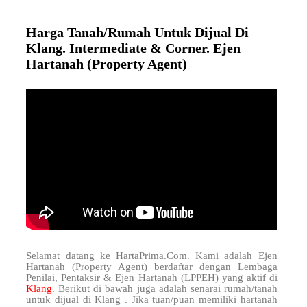
Harga Tanah/Rumah Untuk Dijual Di
Klang. Intermediate & Corner. Ejen
Hartanah (Property Agent)
Selamat datang ke HartaPrima.Com. Kami adalah Ejen
Hartanah (Property Agent) berdaftar dengan Lembaga
Penilai, Pentaksir & Ejen Hartanah (LPPEH) yang aktif di
Klang
. Berikut di bawah juga adalah senarai rumah/tanah
untuk dijual di Klang . Jika tuan/puan memiliki hartanah