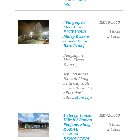
Malay...
More
Info
[ Pangsapuri
RM190,000
Meru Ehsan
FREEHOLD
3
beds
Malay Reserve
2
baths
Ground Floor
Baru Reno ]
Pangsapuri
Meru Ehsan
Klang ,
Tepi Persiaran
Hamzah Alang
Setia City Mall
hanya 10 minit 3
bilik tidur 2
bilik...
More Info
1 Storey, Taman
RM420,000
Hijrah 2 Rantau
Panjang, Klang [
3
beds
RUMAH
2
baths
CANTIK
RENOVATED]