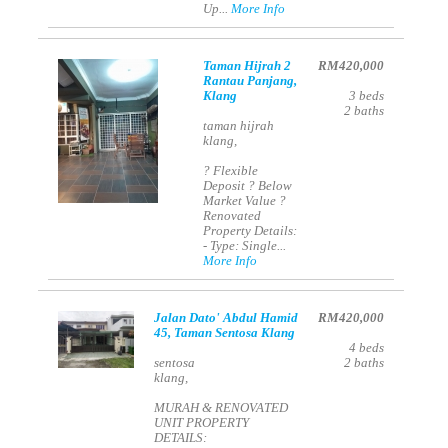
Up...
More Info
Taman Hijrah 2
RM420,000
Rantau Panjang,
Klang
3
beds
2
baths
taman hijrah
klang,
? Flexible
Deposit ? Below
Market Value ?
Renovated
Property Details:
- Type: Single...
More Info
Jalan Dato' Abdul Hamid
RM420,000
45, Taman Sentosa Klang
4
beds
sentosa
2
baths
klang,
MURAH & RENOVATED
UNIT PROPERTY
DETAILS: