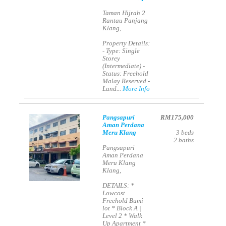
Taman Hijrah 2
Rantau Panjang
Klang,
Property Details:
- Type: Single
Storey
(Intermediate) -
Status: Freehold
Malay Reserved -
Land...
More Info
Pangsapuri
RM175,000
Aman Perdana
Meru Klang
3
beds
2
baths
Pangsapuri
Aman Perdana
Meru Klang
Klang,
DETAILS: *
Lowcost
Freehold Bumi
lot * Block A |
Level 2 * Walk
Up Apartment *