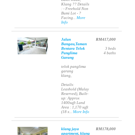
Klang ?? Details
: - Freehold Non
Bumi Lot - ?
Facing...
More
Info
Jalan
RM417,000
Bangau,Taman
Bentara Telok
3
beds
Panglima
4
baths
Garang
telok panglima
garang
klang,
Details:
Leashold (Malay
Reserved), Built-
up: Approx
1400sqft Land
Area : 1,170 sqft
(18 x...
More Info
klang jaya
RM178,000
apartment, klang