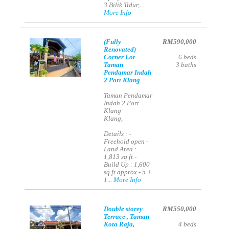
3 Bilik Tidur,...
More Info
(Fully
RM590,000
Renovated)
Corner Lot
6
beds
Taman
3
baths
Pendamar Indah
2 Port Klang
Taman Pendamar
Indah 2 Port
Klang
Klang,
Details : -
Freehold open -
Land Area :
1,813 sq ft -
Build Up : 1,600
sq ft approx - 5 +
1...
More Info
Double storey
RM550,000
Terrace , Taman
Kota Raja,
4
beds