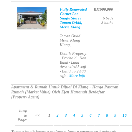
Fully Renovated
RM600,000
Corner Lot
Single Storey
6
beds
Taman Orkid,
3
baths
Meru, Klang
Taman Orkid
Meru, Klang
Klang,
Details Property:
- Freehold - Non-
Bumi - Land
Area: 40x85 sqft
- Build up 2,400
sqft...
More Info
Apartment & Rumah Untuk Dijual Di Klang - Harga Pasaran
Rumah (Market Value) Oleh Ejen Hartanah Berdaftar
(Property Agent)
Jump
to
<<
1
2
3
4
5
6
7
8
9
10
Page:
Terima kasih kerana melayari laman sesawang hartanah