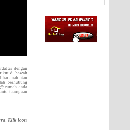
rdaftar dengan
rikut di bawah
i hartanah atau
hlah berhubung
h @ rumah anda
antu tuan/puan
a. Klik icon