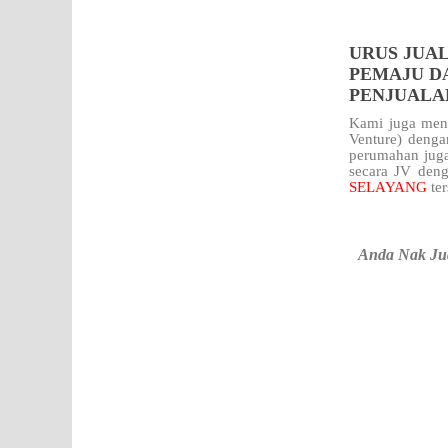
URUS JUAL
PEMAJU DA
PENJUALA
Kami juga meng
Venture) denga
perumahan juga
secara JV deng
SELAYANG
te
Anda Nak Ju