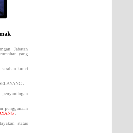
emak
engan Jabatan
perumahan yang
a serahan kunci
di SELAYANG .
n penyuntingan
kan penggunaan
LAYANG
.
ayakan status