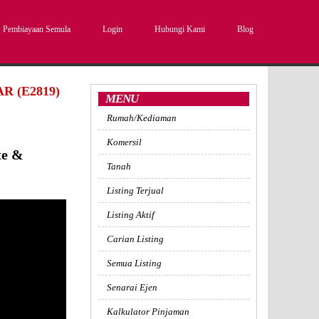
Pembiayaan Semula
Login
Hubungi Kami
Blog
 (E2819)
MENU
Rumah/Kediaman
Komersil
te &
Tanah
Listing Terjual
Listing Aktif
Carian Listing
Semua Listing
Senarai Ejen
Kalkulator Pinjaman