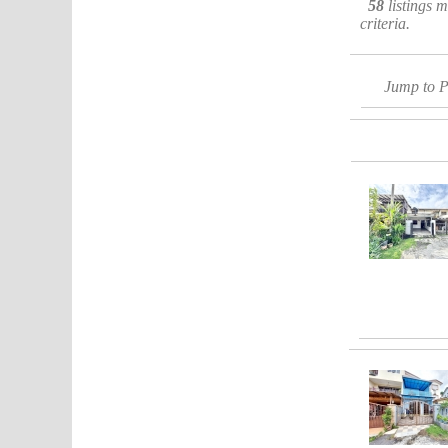
58
listings 
criteria.
Jump to 