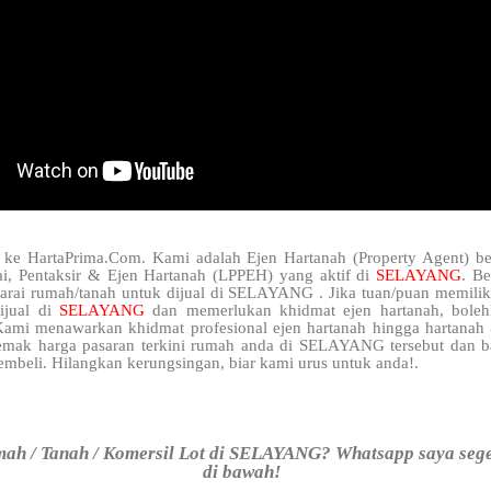
 ke HartaPrima.Com. Kami adalah Ejen Hartanah (Property Agent) be
i, Pentaksir & Ejen Hartanah (LPPEH) yang aktif di
SELAYANG
. Be
narai rumah/tanah untuk dijual di SELAYANG . Jika tuan/puan memilik
ijual di
SELAYANG
dan memerlukan khidmat ejen hartanah, bole
ami menawarkan khidmat profesional ejen hartanah hingga hartana
semak harga pasaran terkini rumah anda di SELAYANG tersebut dan b
mbeli. Hilangkan kerungsingan, biar kami urus untuk anda!.
ah / Tanah / Komersil Lot di SELAYANG? Whatsapp saya seger
di bawah!