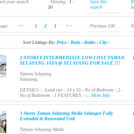
meet your search
Viewing
1 -
Save this
R
20
search
S
Page:
<<
1
2
3
>>
Previous 100
N
Sort Listings By:
Price
:
Beds
:
Baths
:
City
:
2-STOREY INTERMEDIATE LOW COST TAMAN
SELAYANG JAYA @ SELAYANG FOR SALE !!!
Taman Selayang
Selayang,
DETAILS : - Land size : 14 x 55 - No of Bedroom : 2 -
No of Bathroom : 1 FEATURES : -...
More Info
3 Storey Taman Selayang Mulia Selangor Fully
Extended & Renovated Unit
Taman Selayang Mulia