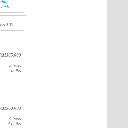
efine
earch
ext 100
RM365,000
2
beds
1
baths
RM560,000
4
beds
4
baths