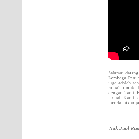
Selamat datang
Lembaga Penila
juga adalah se
rumah untuk d
dengan kami. K
terjual. Kami 
mendapatkan pe
Nak Jual Rum