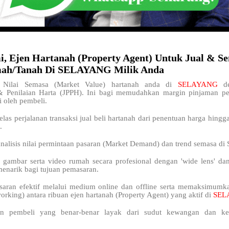
i, Ejen Hartanah (Property Agent) Untuk Jual & S
ah/Tanah Di SELAYANG Milik Anda
Nilai Semasa (Market Value) hartanah anda di
SELAYANG
d
& Penilaian Harta (JPPH). Ini bagi memudahkan margin pinjaman 
i oleh pembeli.
elas perjalanan transaksi jual beli hartanah dari penentuan harga hingg
.
analisis nilai permintaan pasaran (Market Demand) dan trend semasa 
 gambar serta video rumah secara profesional dengan 'wide lens' da
menarik bagi tujuan pemasaran.
saran efektif melalui medium online dan offline serta memaksimum
orking) antara ribuan ejen hartanah (Property Agent) yang aktif di
SE
n pembeli yang benar-benar layak dari sudut kewangan dan kel