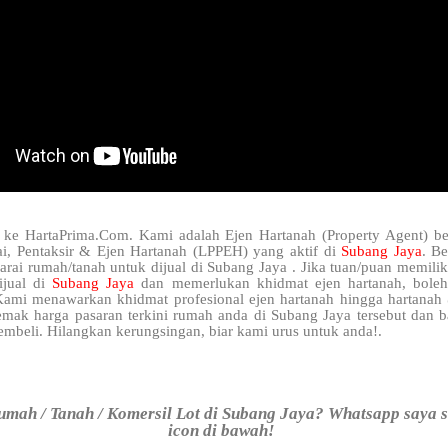
 ke HartaPrima.Com. Kami adalah Ejen Hartanah (Property Agent) be
i, Pentaksir & Ejen Hartanah (LPPEH) yang aktif di
Subang Jaya
. B
arai rumah/tanah untuk dijual di Subang Jaya . Jika tuan/puan memilik
ijual di
Subang Jaya
dan memerlukan khidmat ejen hartanah, bole
ami menawarkan khidmat profesional ejen hartanah hingga hartana
semak harga pasaran terkini rumah anda di Subang Jaya tersebut dan 
mbeli. Hilangkan kerungsingan, biar kami urus untuk anda!.
mah / Tanah / Komersil Lot di Subang Jaya? Whatsapp saya s
icon di bawah!