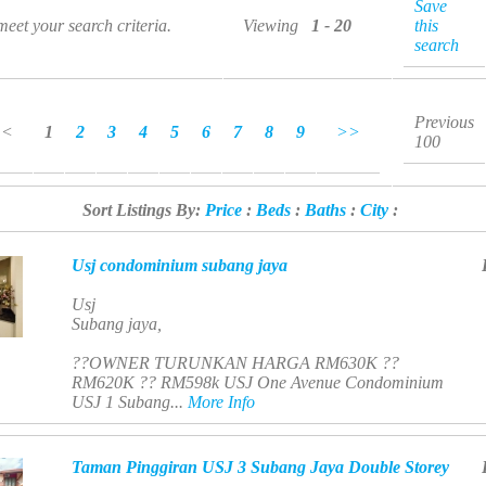
Save
 meet your search criteria.
Viewing
1 - 20
this
search
Previous
<<
1
2
3
4
5
6
7
8
9
>>
100
Sort Listings By:
Price
:
Beds
:
Baths
:
City
:
Usj condominium subang jaya
Usj
Subang jaya,
??OWNER TURUNKAN HARGA RM630K ??
RM620K ?? RM598k USJ One Avenue Condominium
USJ 1 Subang...
More Info
Taman Pinggiran USJ 3 Subang Jaya Double Storey