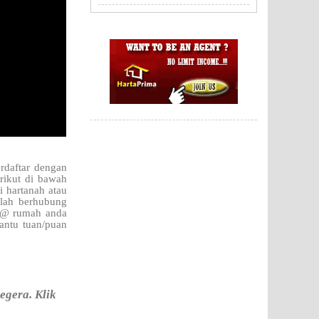
rdaftar dengan
erikut di bawah
i hartanah atau
hlah berhubung
h @ rumah anda
bantu tuan/puan
egera. Klik