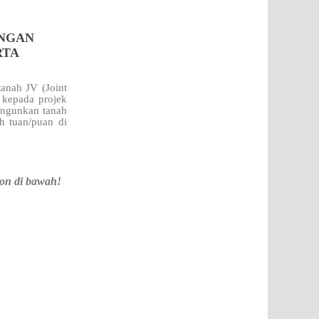
ENGAN
RTA
anah JV (Joint
kepada projek
bangunkan tanah
h tuan/puan di
on di bawah!