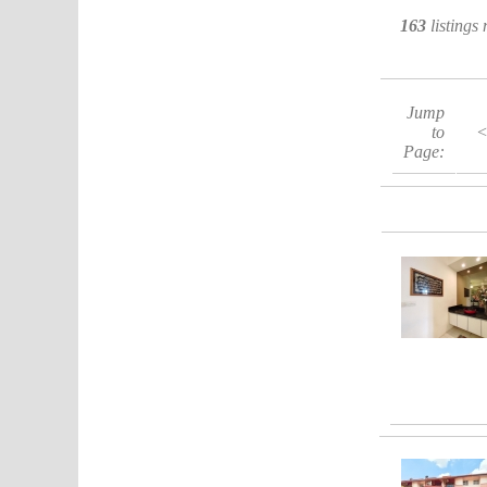
163
listings
Jump
to
Page: