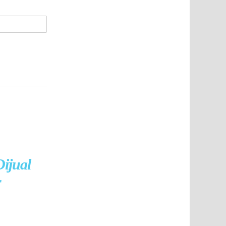
ijual
r