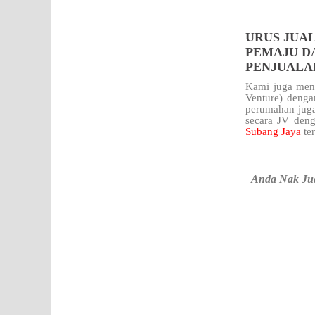
URUS JUAL
PEMAJU DA
PENJUALA
Kami juga meng
Venture) denga
perumahan juga
secara JV deng
Subang Jaya
te
Anda Nak Jua