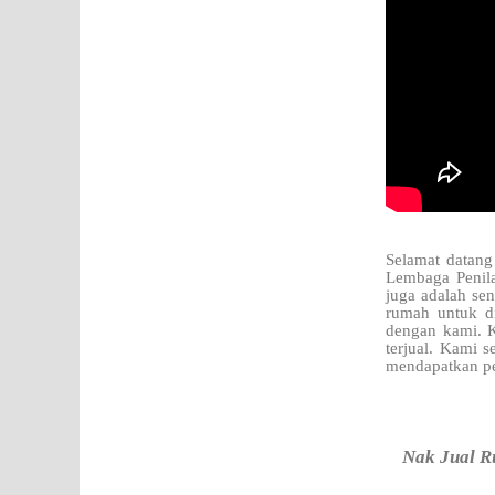
Selamat datang
Lembaga Penila
juga adalah sen
rumah untuk d
dengan kami. K
terjual. Kami 
mendapatkan pe
Nak Jual Ru