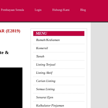
Pembiayaan Semula
Login
Hubungi Kami
Blog
 (E2819)
MENU
Rumah/Kediaman
Komersil
te &
Tanah
Listing Terjual
Listing Aktif
Carian Listing
Semua Listing
Senarai Ejen
Kalkulator Pinjaman