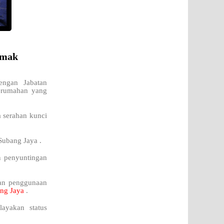
emak
engan Jabatan
perumahan yang
a serahan kunci
Subang Jaya .
n penyuntingan
kan penggunaan
ng Jaya
.
ayakan status