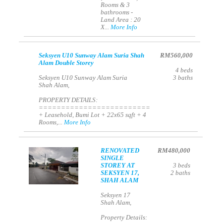
Rooms & 3
bathrooms -
Land Area : 20
X...
More Info
Seksyen U10 Sunway Alam Suria Shah
RM560,000
Alam Double Storey
4
beds
Seksyen U10 Sunway Alam Suria
3
baths
Shah Alam,
PROPERTY DETAILS:
=========================
+ Leasehold, Bumi Lot + 22x65 sqft + 4
Rooms,...
More Info
RENOVATED
RM480,000
SINGLE
STOREY AT
3
beds
SEKSYEN 17,
2
baths
SHAH ALAM
Seksyen 17
Shah Alam,
Property Details: