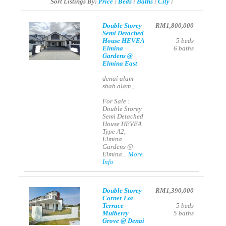
Sort Listings By:
Price
:
Beds
:
Baths
:
City
:
Double Storey
RM1,800,000
Semi Detached
House HEVEA
5
beds
Elmina
6
baths
Gardens @
Elmina East
denai alam
shah alam ,
For Sale :
Double Storey
Semi Detached
House HEVEA
Type A2,
Elmina
Gardens @
Elmina...
More
Info
Double Storey
RM1,390,000
Corner Lot
Terrace
5
beds
Mulberry
5
baths
Grove @ Denai