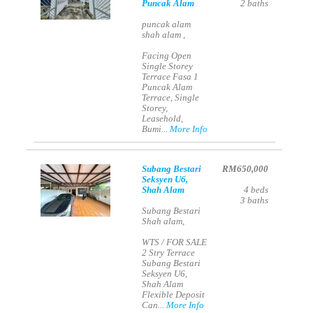
Puncak Alam
2
baths
puncak alam
shah alam ,
Facing Open
Single Storey
Terrace Fasa 1
Puncak Alam
Terrace, Single
Storey,
Leasehold,
Bumi...
More Info
Subang Bestari
RM650,000
Seksyen U6,
Shah Alam
4
beds
3
baths
Subang Bestari
Shah alam,
WTS / FOR SALE
2 Stry Terrace
Subang Bestari
Seksyen U6,
Shah Alam
Flexible Deposit
Can...
More Info