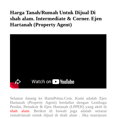
Harga Tanah/Rumah Untuk Dijual Di
shah alam. Intermediate & Corner. Ejen
Hartanah (Property Agent)
Selamat datang ke HartaPrima.Com. Kami adalah Ejen
Hartanah (Property Agent) berdaftar dengan Lembaga
Penilai, Pentaksir & Ejen Hartanah (LPPEH) yang aktif di
shah alam
. Berikut di bawah juga adalah senarai
rumah/tanah untuk dijual di shah alam . Jika tuan/puan