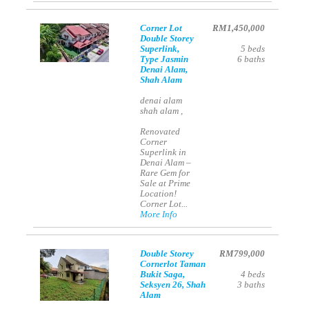
Corner Lot
RM1,450,000
Double Storey
Superlink,
5
beds
Type Jasmin
6
baths
Denai Alam,
Shah Alam
denai alam
shah alam ,
Renovated
Corner
Superlink in
Denai Alam –
Rare Gem for
Sale at Prime
Location!
Corner Lot...
More Info
Double Storey
RM799,000
Cornerlot Taman
Bukit Saga,
4
beds
Seksyen 26, Shah
3
baths
Alam