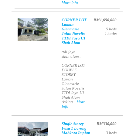
More Info
CORNER LOT
RM1,650,000
Laman
Glenmarie
5
beds
Jalan Novelis
4
baths
TTDI Jaya U1
Shah Alam
ttdi jaya
shah alam ,
CORNER LOT
DOUBLE
STOREY
Laman
Glenmarie
Jalan Novelis
TTDI Jaya U1
Shah Alam
Asking...
More
Info
Single Storey
RM330,000
Fasa 1 Lorong
Mahkota Impian
3
beds