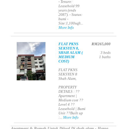
- Tenure:
Leasehold 99
years (ends
2087). - Status:
bumi -
Size:1,100sqft...
More Info
FLAT PKNS
RM265,000
SEKSYEN 8,
SHAH ALAM (
3
beds
MEDIUM
1
baths
COST)
FLAT PKNS
SEKSYEN 8
Shah Alam,
PROPERTY
DETAILS : ??
Apartment |
Medium cost ??
Level 4 ??
Leasehold | Bumi
Unit ??Built up
:...
More Info
Apartment & Rumah Untuk Dijual Di shah alam - Harga