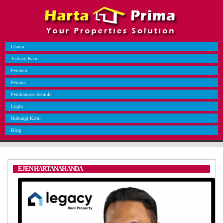
Utama
Tentang Kami
Pembeli
Penjual
Pembiayaan Semula
Login
Hubungi Kami
Blog
EJEN HARTANAH ANDA