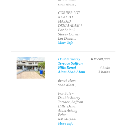
denai alam
shah alam ,
CORNER LOT
NEXT TO
MASJID
DENAI ALAM ?
For Sale: 2-
Storey Corner
Lot Denai...
More Info
Double Storey
RM740,000
Terrace Saffron
Hills Denai
4
beds
Alam Shah Alam
3
baths
denai alam
shah alam ,
For Sale -
Double Storey
Terrace, Saffron
Hills, Denai
Alam Asking
Price:
RM740,000...
More Info