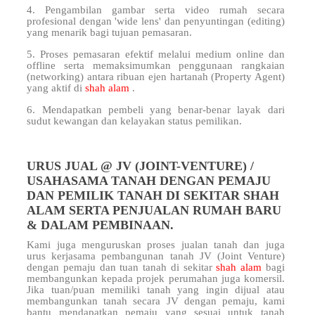
4. Pengambilan gambar serta video rumah secara
profesional dengan 'wide lens' dan penyuntingan (editing)
yang menarik bagi tujuan pemasaran.
5. Proses pemasaran efektif melalui medium online dan
offline serta memaksimumkan penggunaan rangkaian
(networking) antara ribuan ejen hartanah (Property Agent)
yang aktif di
shah alam
.
6. Mendapatkan pembeli yang benar-benar layak dari
sudut kewangan dan kelayakan status pemilikan.
URUS JUAL @ JV (JOINT-VENTURE) /
USAHASAMA TANAH DENGAN PEMAJU
DAN PEMILIK TANAH DI SEKITAR SHAH
ALAM SERTA PENJUALAN RUMAH BARU
& DALAM PEMBINAAN.
Kami juga menguruskan proses jualan tanah dan juga
urus kerjasama pembangunan tanah JV (Joint Venture)
dengan pemaju dan tuan tanah di sekitar
shah alam
bagi
membangunkan kepada projek perumahan juga komersil.
Jika tuan/puan memiliki tanah yang ingin dijual atau
membangunkan tanah secara JV dengan pemaju, kami
bantu mendapatkan pemaju yang sesuai untuk tanah