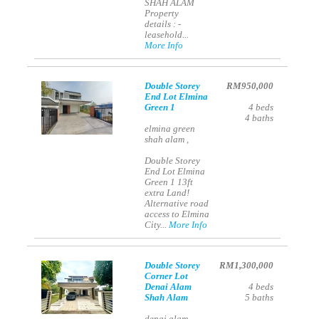
SHAH ALAM
Property
details : -
leasehold...
More Info
Double Storey
RM950,000
End Lot Elmina
Green 1
4
beds
4
baths
elmina green
shah alam ,
Double Storey
End Lot Elmina
Green 1 13ft
extra Land!
Alternative road
access to Elmina
City...
More Info
Double Storey
RM1,300,000
Corner Lot
Denai Alam
4
beds
Shah Alam
5
baths