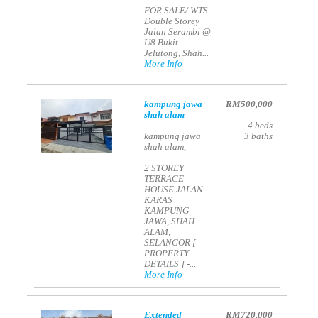
FOR SALE/ WTS
Double Storey
Jalan Serambi @
U8 Bukit
Jelutong, Shah...
More Info
kampung jawa
RM500,000
shah alam
4
beds
kampung jawa
3
baths
shah alam,
2 STOREY
TERRACE
HOUSE JALAN
KARAS
KAMPUNG
JAWA, SHAH
ALAM,
SELANGOR [
PROPERTY
DETAILS ] -...
More Info
Extended
RM720,000