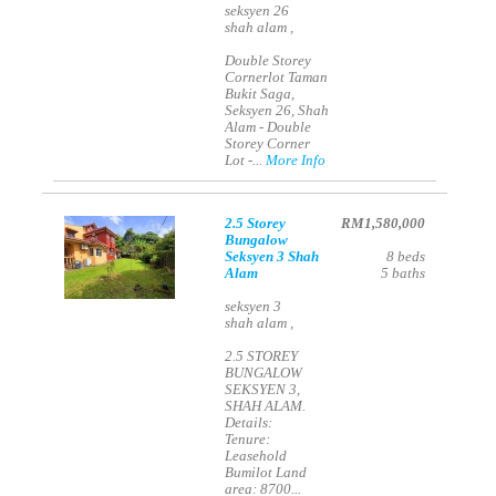
seksyen 26
shah alam ,
Double Storey
Cornerlot Taman
Bukit Saga,
Seksyen 26, Shah
Alam - Double
Storey Corner
Lot -...
More Info
2.5 Storey
RM1,580,000
Bungalow
Seksyen 3 Shah
8
beds
Alam
5
baths
seksyen 3
shah alam ,
2.5 STOREY
BUNGALOW
SEKSYEN 3,
SHAH ALAM.
Details:
Tenure:
Leasehold
Bumilot Land
area: 8700...