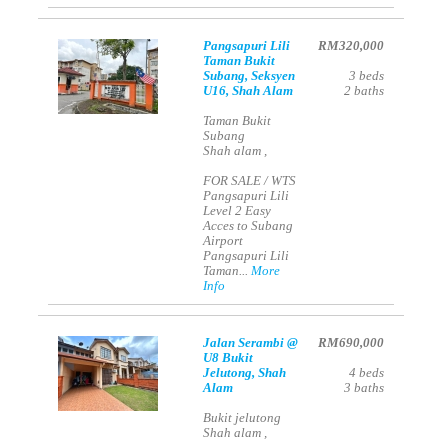
Pangsapuri Lili
RM320,000
Taman Bukit
Subang, Seksyen
3
beds
U16, Shah Alam
2
baths
Taman Bukit
Subang
Shah alam ,
FOR SALE / WTS
Pangsapuri Lili
Level 2 Easy
Acces to Subang
Airport
Pangsapuri Lili
Taman...
More
Info
Jalan Serambi @
RM690,000
U8 Bukit
Jelutong, Shah
4
beds
Alam
3
baths
Bukit jelutong
Shah alam ,