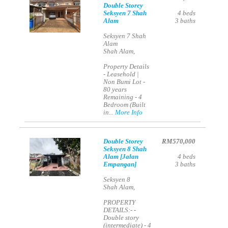
Double Storey
Seksyen 7 Shah
4
beds
Alam
3
baths
Seksyen 7 Shah
Alam
Shah Alam,
Property Details
- Leasehold |
Non Bumi Lot -
80 years
Remaining - 4
Bedroom (Built
in...
More Info
Double Storey
RM570,000
Seksyen 8 Shah
Alam [Jalan
4
beds
Empangan]
3
baths
Seksyen 8
Shah Alam,
PROPERTY
DETAILS:- -
Double story
(intermediate) - 4