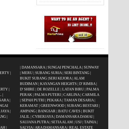
|
DAMANSARA
|
SUNGAI PENCHALA
|
SUNWAY
ERTY
|
|
MERU
|
SUBANG SURIA
|
SERI BINTANG
|
BUKIT SUBANG
|
SERI KEJORA
|
ALAM
BUDIMAN
|
KAYANGAN HEIGHTS
|
D' RIMBA
|
ERTY
|
D' SHIRE
|
DE ROZELLE
|
LATAN BIRU
|
PALMA
L
|
PERAK
|
PALMA PUTERI
|
CARLINA
|
CARMILA
SARA
|
|
SEPAH PUTRI
|
PEKAKA
|
TAMAN DESARIA
|
NGAI
KERAMAT
|
GREENWOOD
|
SUBANG BESTARI
|
 JAYA
|
AMPANG
|
BANGSAR
|
BATU CAVES
|
BUKIT
ANG
|
JALIL
|
CYBERJAYA
|
DAMANSARA DAMAI
|
|
SAUJANA PUTRA
|
SETIA ALAM
|
USJ
|
TAINIA
|
GAH
|
SALVIA
|
ARA DAMANSARA
|
REAL ESTATE