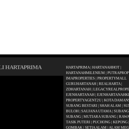
LI HARTAPRIMA
HARTAPRIMA
|
HARTANAHHOT
|
HARTANAHMILENIUM
|
PUTRAPROP
IMAPROPERTIES
|
PROPERTYMALL
GURUHARTANAH
|
REALHARTA
|
ZDHARTANAH
|
LEGACYREALPROP
EJENHARTANAH
|
EJENHARTANAHK
PROPERTYAGENT2U
|
KOTA DAMAN
SUBANG BESTARI
|
SHAH ALAM
|
SU
BULOH
|
SAUJANA UTAMA
|
SUBANG
SUBANG
|
MUTIARA SUBANG
|
RAW
TASIK PUTERI
|
PUCHONG
|
KEPONG
GOMBAK
|
SETIA ALAM
|
ALAM ME