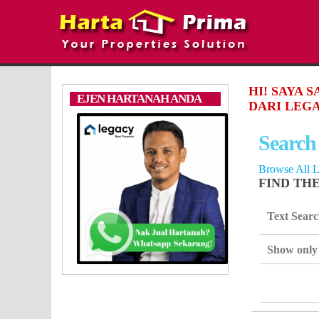
HI! SAYA 
EJEN HARTANAH ANDA
DARI LEGA
Search
Browse All L
FIND TH
Text Sear
Show only 