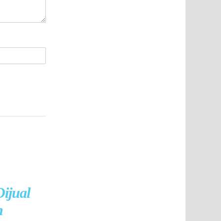
ijual
h