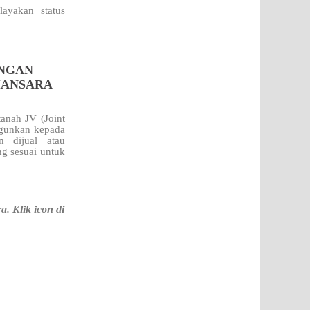
ayakan status
ENGAN
MANSARA
anah JV (Joint
gunkan kepada
n dijual atau
g sesuai untuk
 Klik icon di