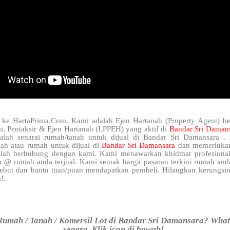
 ke HartaPrima.Com. Kami adalah Ejen Hartanah (Property Agent) be
i, Pentaksir & Ejen Hartanah (LPPEH) yang aktif di
Bandar Sri Daman
lah senarai rumah/tanah untuk dijual di Bandar Sri Damansara . 
nah atau rumah untuk dijual di
Bandar Sri Damansara
dan memerlukan
hlah berhubung dengan kami. Kami menawarkan khidmat profesional
h @ rumah anda terjual. Kami semak harga pasaran terkini rumah anda
ebut dan bantu tuan/puan mendapatkan pembeli. Hilangkan kerungsin
!.
Rumah / Tanah / Komersil Lot di Bandar Sri Damansara? Wha
segera. Klik icon di bawah!