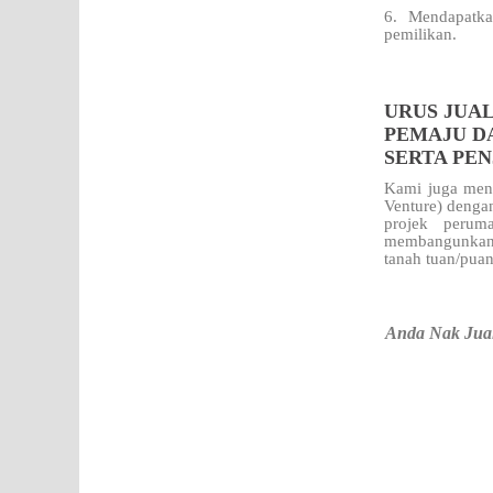
6. Mendapatka
pemilikan.
URUS JUAL
PEMAJU D
SERTA PE
Kami juga meng
Venture) dengan
projek perum
membangunkan t
tanah tuan/pua
Anda Nak Jual