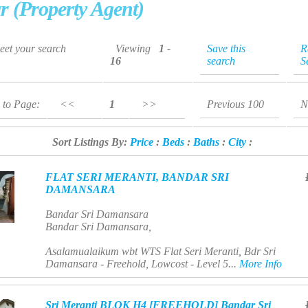
r (Property Agent)
meet your search
Viewing
1 -
Save this
R
16
search
S
 to Page:
<<
1
>>
Previous 100
N
Sort Listings By:
Price
:
Beds
:
Baths
:
City
:
FLAT SERI MERANTI, BANDAR SRI
DAMANSARA
Bandar Sri Damansara
Bandar Sri Damansara,
Asalamualaikum wbt WTS Flat Seri Meranti, Bdr Sri
Damansara - Freehold, Lowcost - Level 5...
More Info
Sri Meranti BLOK H4 [FREEHOLD] Bandar Sri