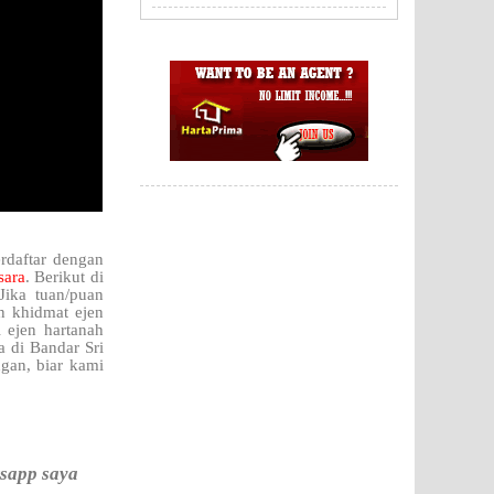
rdaftar dengan
sara
. Berikut di
Jika tuan/puan
 khidmat ejen
 ejen hartanah
 di Bandar Sri
gan, biar kami
tsapp saya