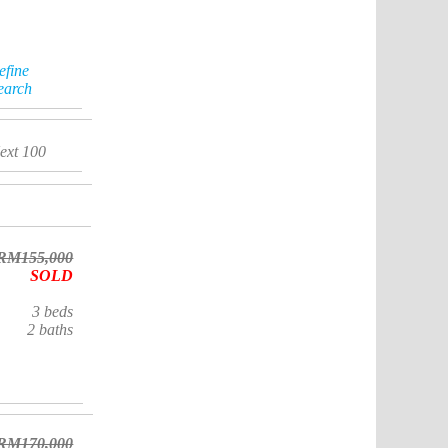
efine
earch
ext 100
RM155,000
SOLD
3
beds
2
baths
RM170,000