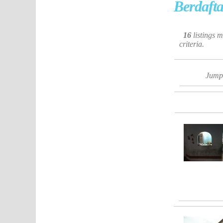
Berdafta
16
listings 
criteria.
Jump