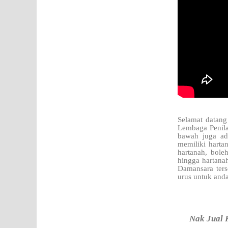
Selamat datang
Lembaga Penila
bawah juga ada
memiliki harta
hartanah, bole
hingga hartana
Damansara ters
urus untuk anda
Nak Jual 