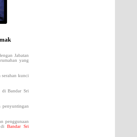
emak
dengan Jabatan
perumahan yang
a serahan kunci
 di Bandar Sri
n penyuntingan
kan penggunaan
f di
Bandar Sri