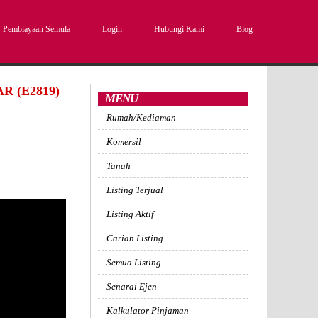
Pembiayaan Semula
Login
Hubungi Kami
Blog
 (E2819)
MENU
Rumah/Kediaman
Komersil
Tanah
Listing Terjual
Listing Aktif
Carian Listing
Semua Listing
Senarai Ejen
Kalkulator Pinjaman