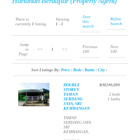
Hartanah Berdaftar (Property Agent)
Save
Refine
There is
Viewing
this
Search
currently
1
listing.
1 - 1
search
Jump
Previous
Next
to
<<
1
>>
100
100
Page:
Sort Listings By:
Price
:
Beds
:
Baths
:
City
:
DOUBLE
RM290,000
STOREY
TAMAN
2
beds
SERDANG
1
baths
JAYA, SRI
KEMBANGAN
TAMAN
SERDANG JAYA
SRI
KEMBANGAN,