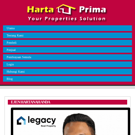
Utama
Tentang Kami
Pembeli
Penjual
Pembiayaan Semula
Login
Hubungi Kami
Blog
EJEN HARTANAH ANDA