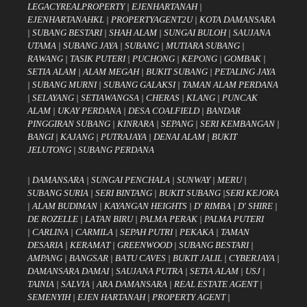
LEGACYREALPROPERTY
|
EJENHARTANAH
|
EJENHARTANAHKL
|
PROPERTYAGENT2U
|
KOTA DAMANSARA
|
SUBANG BESTARI
|
SHAH ALAM
|
SUNGAI BULOH
|
SAUJANA
UTAMA
|
SUBANG JAYA
|
SUBANG
|
MUTIARA SUBANG
|
RAWANG
|
TASIK PUTERI
|
PUCHONG
|
KEPONG
|
GOMBAK
|
SETIA ALAM
|
ALAM MEGAH
|
BUKIT SUBANG
|
PETALING JAYA
|
SUBANG MURNI
|
SUBANG GALAKSI
|
TAMAN ALAM PERDANA
|
SELAYANG
|
SETIAWANGSA
|
CHERAS
|
KLANG
|
PUNCAK
ALAM
|
UKAY PERDANA
|
DESA COALFIELD
|
BANDAR
PINGGIRAN SUBANG
|
KINRARA
|
SEPANG
|
SERI KEMBANGAN
|
BANGI
|
KAJANG
|
PUTRAJAYA
|
DENAI ALAM
|
BUKIT
JELUTONG
|
SUBANG PERDANA
|
DAMANSARA
|
SUNGAI PENCHALA
|
SUNWAY
|
MERU
|
SUBANG SURIA
|
SERI BINTANG
|
BUKIT SUBANG
|
SERI KEJORA
|
ALAM BUDIMAN
|
KAYANGAN HEIGHTS
|
D' RIMBA
|
D' SHIRE
|
DE ROZELLE
|
LATAN BIRU
|
PALMA PERAK
|
PALMA PUTERI
|
CARLINA
|
CARMILA
|
SEPAH PUTRI
|
PEKAKA
|
TAMAN
DESARIA
|
KERAMAT
|
GREENWOOD
|
SUBANG BESTARI
|
AMPANG
|
BANGSAR
|
BATU CAVES
|
BUKIT JALIL
|
CYBERJAYA
|
DAMANSARA DAMAI
|
SAUJANA PUTRA
|
SETIA ALAM
|
USJ
|
TAINIA
|
SALVIA
|
ARA DAMANSARA
|
REAL ESTATE AGENT
|
SEMENYIH
|
EJEN HARTANAH
|
PROPERTY AGENT
|