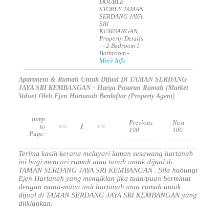
DOUBLE
STOREY TAMAN
SERDANG JAYA,
SRI
KEMBANGAN
Property Details
: - 2 Bedroom 1
Bathroom -...
More Info
Apartment & Rumah Untuk Dijual Di TAMAN SERDANG
JAYA SRI KEMBANGAN - Harga Pasaran Rumah (Market
Value) Oleh Ejen Hartanah Berdaftar (Property Agent)
Jump
Previous
Next
to
<<
1
>>
100
100
Page:
Terima kasih kerana melayari laman sesawang hartanah
ini bagi mencari rumah atau tanah untuk dijual di
TAMAN SERDANG JAYA SRI KEMBANGAN . Sila hubungi
Ejen Hartanah yang mengiklan jika tuan/puan berminat
dengan mana-mana unit hartanah atau rumah untuk
dijual di TAMAN SERDANG JAYA SRI KEMBANGAN yang
diiklankan.