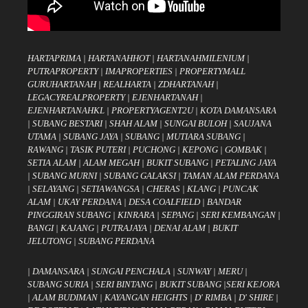
HARTAPRIMA
|
HARTANAHHOT
|
HARTANAHMILENIUM
|
PUTRAPROPERTY
|
IMAPROPERTIES
|
PROPERTYMALL
GURUHARTANAH
|
REALHARTA
|
ZDHARTANAH
|
LEGACYREALPROPERTY
|
EJENHARTANAH
|
EJENHARTANAHKL
|
PROPERTYAGENT2U
|
KOTA DAMANSARA
|
SUBANG BESTARI
|
SHAH ALAM
|
SUNGAI BULOH
|
SAUJANA
UTAMA
|
SUBANG JAYA
|
SUBANG
|
MUTIARA SUBANG
|
RAWANG
|
TASIK PUTERI
|
PUCHONG
|
KEPONG
|
GOMBAK
|
SETIA ALAM
|
ALAM MEGAH
|
BUKIT SUBANG
|
PETALING JAYA
|
SUBANG MURNI
|
SUBANG GALAKSI
|
TAMAN ALAM PERDANA
|
SELAYANG
|
SETIAWANGSA
|
CHERAS
|
KLANG
|
PUNCAK
ALAM
|
UKAY PERDANA
|
DESA COALFIELD
|
BANDAR
PINGGIRAN SUBANG
|
KINRARA
|
SEPANG
|
SERI KEMBANGAN
|
BANGI
|
KAJANG
|
PUTRAJAYA
|
DENAI ALAM
|
BUKIT
JELUTONG
|
SUBANG PERDANA
|
DAMANSARA
|
SUNGAI PENCHALA
|
SUNWAY
|
MERU
|
SUBANG SURIA
|
SERI BINTANG
|
BUKIT SUBANG
|
SERI KEJORA
|
ALAM BUDIMAN
|
KAYANGAN HEIGHTS
|
D' RIMBA
|
D' SHIRE
|