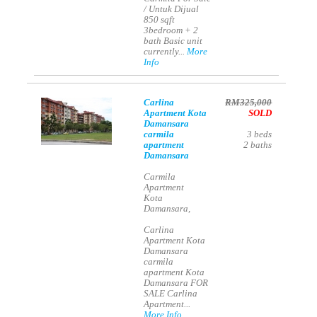
/ Untuk Dijual
850 sqft
3bedroom + 2
bath Basic unit
currently...
More
Info
Carlina
RM325,000
Apartment Kota
SOLD
Damansara
carmila
3
beds
apartment
2
baths
Damansara
Carmila
Apartment
Kota
Damansara,
Carlina
Apartment Kota
Damansara
carmila
apartment Kota
Damansara FOR
SALE Carlina
Apartment...
More Info