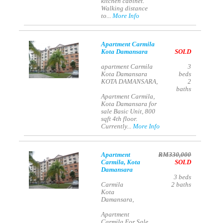
kitchen cabinet.
Walking distance
to...
More Info
Apartment Carmila
Kota Damansara
SOLD
apartment Carmila
3
Kota Damansara
beds
KOTA DAMANSARA,
2
baths
Apartment Carmila,
Kota Damansara for
sale Basic Unit, 800
sqft 4th floor.
Currently...
More Info
Apartment
RM330,000
Carmila, Kota
SOLD
Damansara
3
beds
Carmila
2
baths
Kota
Damansara,
Apartment
Carmila For Sale