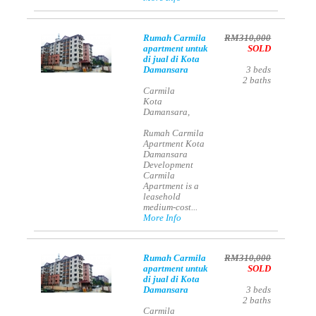
Rumah Carmila
RM310,000
apartment untuk
SOLD
di jual di Kota
Damansara
3
beds
2
baths
Carmila
Kota
Damansara,
Rumah Carmila
Apartment Kota
Damansara
Development
Carmila
Apartment is a
leasehold
medium-cost...
More Info
Rumah Carmila
RM310,000
apartment untuk
SOLD
di jual di Kota
Damansara
3
beds
2
baths
Carmila