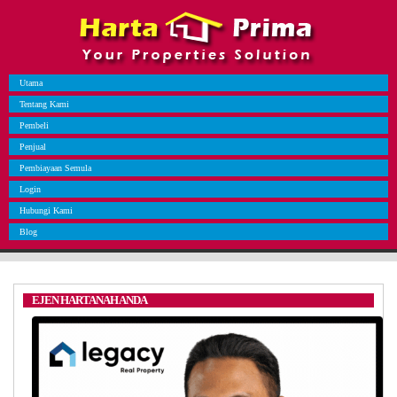
Utama
Tentang Kami
Pembeli
Penjual
Pembiayaan Semula
Login
Hubungi Kami
Blog
EJEN HARTANAH ANDA