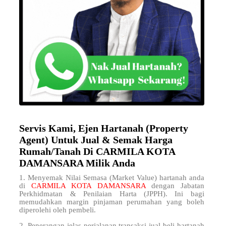
Servis Kami, Ejen Hartanah (Property
Agent) Untuk Jual & Semak Harga
Rumah/Tanah Di CARMILA KOTA
DAMANSARA Milik Anda
1. Menyemak Nilai Semasa (Market Value) hartanah anda
di
CARMILA KOTA DAMANSARA
dengan Jabatan
Perkhidmatan & Penilaian Harta (JPPH). Ini bagi
memudahkan margin pinjaman perumahan yang boleh
diperolehi oleh pembeli.
2. Penerangan jelas perjalanan transaksi jual beli hartanah