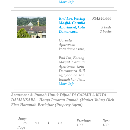
More Info
End Lot, Facing
RM340,000
Masjid. Carmila
Apartment, kota
3
beds
Damansara.
2
baths
Carmila
Apartment
kota damansara,
End Lot, Facing
Masjid. Carmila
Apartment, kota
Damansara. 815
sqft, ada balkoni.
Rumah kondisi...
More Info
Apartment & Rumah Untuk Dijual Di CARMILA KOTA
DAMANSARA - Harga Pasaran Rumah (Market Value) Oleh
Ejen Hartanah Berdaftar (Property Agent)
Jump
Previous
Next
to
<<
1
>>
100
100
Page: