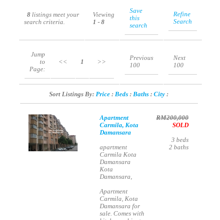
Save
Refine
8
listings meet your
Viewing
this
Search
search criteria.
1 - 8
search
Jump
Previous
Next
to
<<
1
>>
100
100
Page:
Sort Listings By:
Price
:
Beds
:
Baths
:
City
:
Apartment
RM200,000
Carmila, Kota
SOLD
Damansara
3
beds
apartment
2
baths
Carmila Kota
Damansara
Kota
Damansara,
Apartment
Carmila, Kota
Damansara for
sale. Comes with