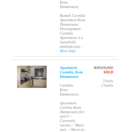
Kota
Damansara,
Rumah Carmila
Apartment Kota
Damansara
Development
Carmila
Apartment is a
leasehold
medium-cost...
More Info
Apartment
RM320,000
Carmila, Kota
SOLD
Damansara
3
beds
Carmila
2
baths
Kota
Damansara,
Apartment
Carlina Kota
Damansara for
sale!! ~
Currently
vacant. ~ Basic
unit. ~ Move in...