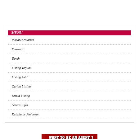
MENU
Rumah/Kediaman
Komersil
Tanah
Listing Terjual
Listing Aktif
Carian Listing
Semua Listing
Senarai Ejen
Kalkulator Pinjaman