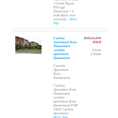
/ Untuk Dijual
850 sqft
3bedroom + 2
bath Basic unit
currently...
More
Info
Carlina
RM325,000
Apartment Kota
SOLD
Damansara
carmila
3
beds
apartment
2
baths
Damansara
Carmila
Apartment
Kota
Damansara,
Carlina
Apartment Kota
Damansara
carmila
apartment Kota
Damansara FOR
SALE Carlina
Apartment...
More Info