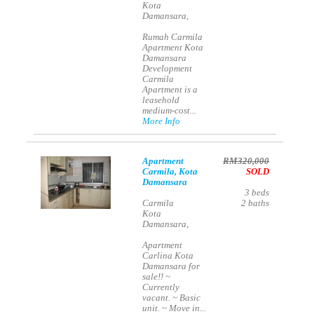
Kota
Damansara,
Rumah Carmila
Apartment Kota
Damansara
Development
Carmila
Apartment is a
leasehold
medium-cost...
More Info
Apartment
RM320,000
Carmila, Kota
SOLD
Damansara
3
beds
Carmila
2
baths
Kota
Damansara,
Apartment
Carlina Kota
Damansara for
sale!! ~
Currently
vacant. ~ Basic
unit. ~ Move in...