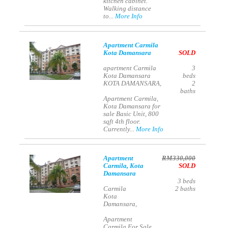
kitchen cabinet.
Walking distance
to...
More Info
Apartment Carmila
Kota Damansara
SOLD
apartment Carmila
3
Kota Damansara
beds
KOTA DAMANSARA,
2
baths
Apartment Carmila,
Kota Damansara for
sale Basic Unit, 800
sqft 4th floor.
Currently...
More Info
Apartment
RM330,000
Carmila, Kota
SOLD
Damansara
3
beds
Carmila
2
baths
Kota
Damansara,
Apartment
Carmila For Sale