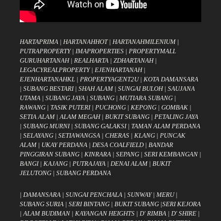
HARTAPRIMA
|
HARTANAHHOT
|
HARTANAHMILENIUM
|
PUTRAPROPERTY
|
IMAPROPERTIES
|
PROPERTYMALL
GURUHARTANAH
|
REALHARTA
|
ZDHARTANAH
|
LEGACYREALPROPERTY
|
EJENHARTANAH
|
EJENHARTANAHKL
|
PROPERTYAGENT2U
|
KOTA DAMANSARA
|
SUBANG BESTARI
|
SHAH ALAM
|
SUNGAI BULOH
|
SAUJANA
UTAMA
|
SUBANG JAYA
|
SUBANG
|
MUTIARA SUBANG
|
RAWANG
|
TASIK PUTERI
|
PUCHONG
|
KEPONG
|
GOMBAK
|
SETIA ALAM
|
ALAM MEGAH
|
BUKIT SUBANG
|
PETALING JAYA
|
SUBANG MURNI
|
SUBANG GALAKSI
|
TAMAN ALAM PERDANA
|
SELAYANG
|
SETIAWANGSA
|
CHERAS
|
KLANG
|
PUNCAK
ALAM
|
UKAY PERDANA
|
DESA COALFIELD
|
BANDAR
PINGGIRAN SUBANG
|
KINRARA
|
SEPANG
|
SERI KEMBANGAN
|
BANGI
|
KAJANG
|
PUTRAJAYA
|
DENAI ALAM
|
BUKIT
JELUTONG
|
SUBANG PERDANA
|
DAMANSARA
|
SUNGAI PENCHALA
|
SUNWAY
|
MERU
|
SUBANG SURIA
|
SERI BINTANG
|
BUKIT SUBANG
|
SERI KEJORA
|
ALAM BUDIMAN
|
KAYANGAN HEIGHTS
|
D' RIMBA
|
D' SHIRE
|