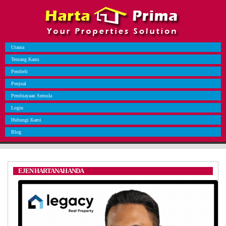
Utama
Tentang Kami
Pembeli
Penjual
Pembiayaan Semula
Login
Hubungi Kami
Blog
EJEN HARTANAH ANDA