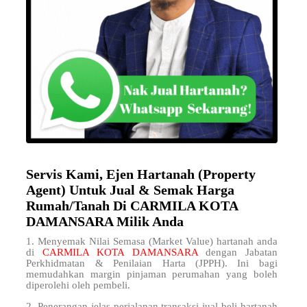
Servis Kami, Ejen Hartanah (Property
Agent) Untuk Jual & Semak Harga
Rumah/Tanah Di CARMILA KOTA
DAMANSARA Milik Anda
1. Menyemak Nilai Semasa (Market Value) hartanah anda
di
CARMILA KOTA DAMANSARA
dengan Jabatan
Perkhidmatan & Penilaian Harta (JPPH). Ini bagi
memudahkan margin pinjaman perumahan yang boleh
diperolehi oleh pembeli.
2. Penerangan jelas perjalanan transaksi jual beli hartanah