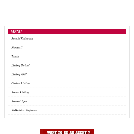
MENU
Rumah/Kediaman
Komersil
Tanah
Listing Terjual
Listing Aktif
Carian Listing
Semua Listing
Senarai Ejen
Kalkulator Pinjaman