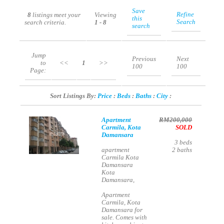
Save
Refine
8
listings meet your
Viewing
this
Search
search criteria.
1 - 8
search
Jump
Previous
Next
to
<<
1
>>
100
100
Page:
Sort Listings By:
Price
:
Beds
:
Baths
:
City
:
Apartment
RM200,000
Carmila, Kota
SOLD
Damansara
3
beds
apartment
2
baths
Carmila Kota
Damansara
Kota
Damansara,
Apartment
Carmila, Kota
Damansara for
sale. Comes with