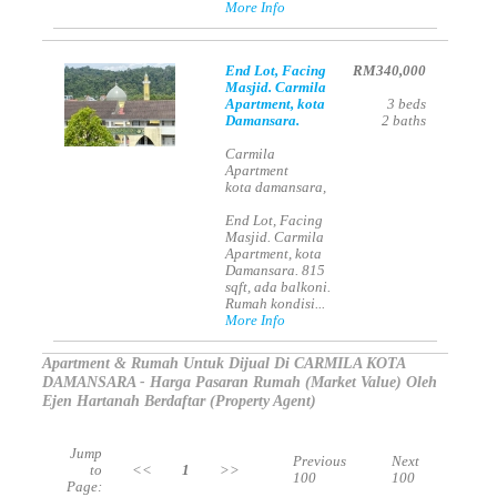
More Info
End Lot, Facing
RM340,000
Masjid. Carmila
Apartment, kota
3
beds
Damansara.
2
baths
Carmila
Apartment
kota damansara,
End Lot, Facing
Masjid. Carmila
Apartment, kota
Damansara. 815
sqft, ada balkoni.
Rumah kondisi...
More Info
Apartment & Rumah Untuk Dijual Di CARMILA KOTA
DAMANSARA - Harga Pasaran Rumah (Market Value) Oleh
Ejen Hartanah Berdaftar (Property Agent)
Jump
Previous
Next
to
<<
1
>>
100
100
Page: