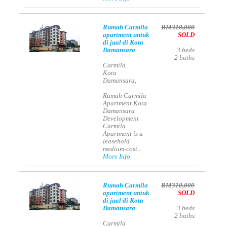
Rumah Carmila
RM310,000
apartment untuk
SOLD
di jual di Kota
Damansara
3
beds
2
baths
Carmila
Kota
Damansara,
Rumah Carmila
Apartment Kota
Damansara
Development
Carmila
Apartment is a
leasehold
medium-cost...
More Info
Rumah Carmila
RM310,000
apartment untuk
SOLD
di jual di Kota
Damansara
3
beds
2
baths
Carmila