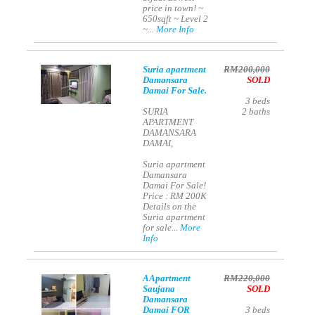
price in town! ~
650sqft ~ Level 2
~...
More Info
Suria apartment
RM200,000
Damansara
SOLD
Damai For Sale.
3
beds
SURIA
2
baths
APARTMENT
DAMANSARA
DAMAI,
Suria apartment
Damansara
Damai For Sale!
Price : RM 200K
Details on the
Suria apartment
for sale...
More
Info
AApartment
RM220,000
Saujana
SOLD
Damansara
Damai FOR
3
beds