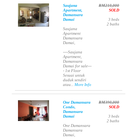
Saujana
RM210,000
Apartment,
SOLD
Damansara
Damai
3
beds
2
baths
Saujana
Apartment
Damansara
Damai,
----Saujana
Apartment,
Damansara
Damai for sale---
- 1st Floor
Sesuai untuk
duduk sendiri
atau...
More Info
One Damansara
RM390,000
Condo,
SOLD
Damansara
Damai
3
beds
2
baths
One Damansara
Damansara
Damai,