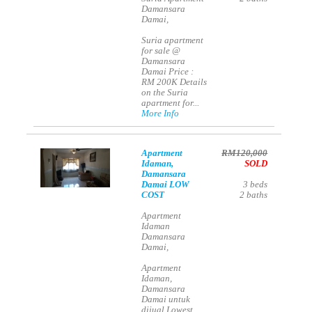
Damansara
Damai,
Suria apartment
for sale @
Damansara
Damai Price :
RM 200K Details
on the Suria
apartment for...
More Info
Apartment
RM120,000
Idaman,
SOLD
Damansara
Damai LOW
3
beds
COST
2
baths
Apartment
Idaman
Damansara
Damai,
Apartment
Idaman,
Damansara
Damai untuk
dijual Lowest