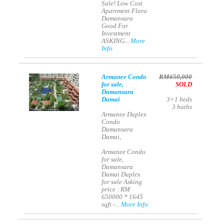
Sale! Low Cost
Apartment Flora
Damansara
Good For
Investment
ASKING...
More
Info
Armanee Condo
RM650,000
for sale,
SOLD
Damansara
Damai
3+1
beds
3
baths
Armanee Duplex
Condo
Damansara
Damai,
Armanee Condo
for sale,
Damansara
Damai Duplex
for sale Asking
price : RM
650000 * 1645
sqft -...
More Info