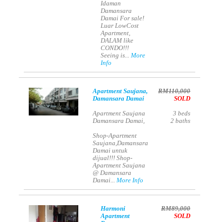
Idaman
Damansara
Damai For sale!
Luar LowCost
Apartment,
DALAM like
CONDO!!!
Seeing is...
More
Info
Apartment Saujana,
RM110,000
Damansara Damai
SOLD
Apartment Saujana
3
beds
Damansara Damai,
2
baths
Shop-Apartment
Saujana,Damansara
Damai untuk
dijual!!! Shop-
Apartment Saujana
@ Damansara
Damai...
More Info
Harmoni
RM89,000
Apartment
SOLD