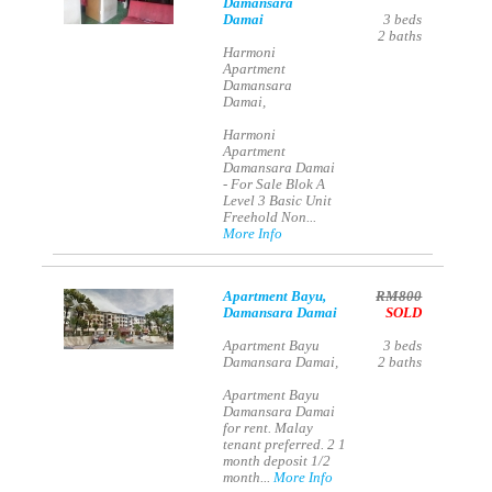
Damansara
Damai
3
beds
2
baths
Harmoni
Apartment
Damansara
Damai,
Harmoni
Apartment
Damansara Damai
- For Sale Blok A
Level 3 Basic Unit
Freehold Non...
More Info
Apartment Bayu,
RM800
Damansara Damai
SOLD
Apartment Bayu
3
beds
Damansara Damai,
2
baths
Apartment Bayu
Damansara Damai
for rent. Malay
tenant preferred. 2 1
month deposit 1/2
month...
More Info