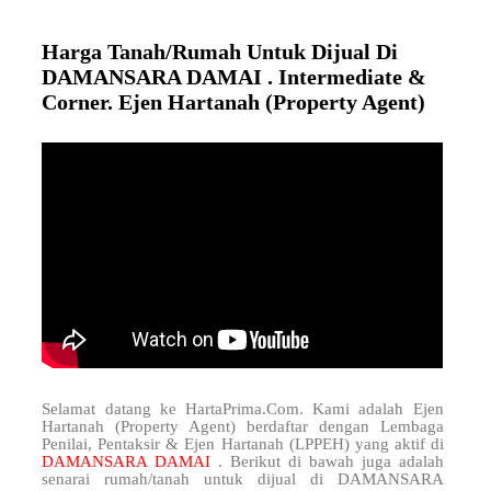
Harga Tanah/Rumah Untuk Dijual Di
DAMANSARA DAMAI . Intermediate &
Corner. Ejen Hartanah (Property Agent)
Selamat datang ke HartaPrima.Com. Kami adalah Ejen
Hartanah (Property Agent) berdaftar dengan Lembaga
Penilai, Pentaksir & Ejen Hartanah (LPPEH) yang aktif di
DAMANSARA DAMAI
. Berikut di bawah juga adalah
senarai rumah/tanah untuk dijual di DAMANSARA