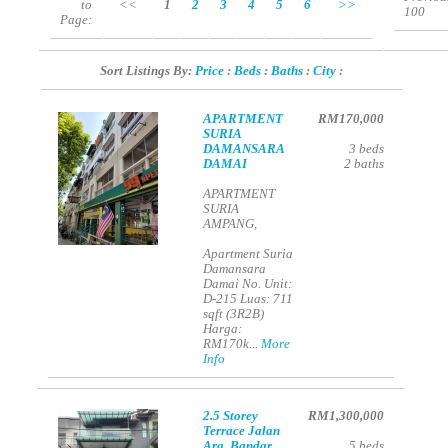
to
<<
1
2
3
4
5
6
>>
100
Page:
Sort Listings By:
Price
:
Beds
:
Baths
:
City
:
APARTMENT
RM170,000
SURIA
DAMANSARA
3
beds
DAMAI
2
baths
APARTMENT
SURIA
AMPANG,
Apartment Suria
Damansara
Damai No. Unit:
D-215 Luas: 711
sqft (3R2B)
Harga:
RM170k...
More
Info
2.5 Storey
RM1,300,000
Terrace Jalan
Ara, Bandar
5
beds