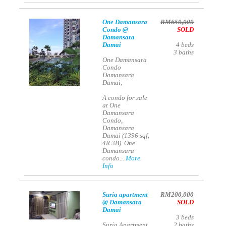
One Damansara
RM650,000
Condo @
SOLD
Damansara
Damai
4
beds
3
baths
One Damansara
Condo
Damansara
Damai,
A condo for sale
at One
Damansara
Condo,
Damansara
Damai (1396 sqf,
4R 3B). One
Damansara
condo...
More
Info
Suria apartment
RM200,000
@ Damansara
SOLD
Damai
3
beds
Suria Apartment
2
baths