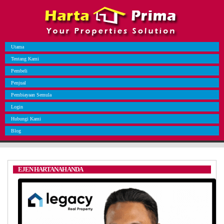
Utama
Tentang Kami
Pembeli
Penjual
Pembiayaan Semula
Login
Hubungi Kami
Blog
EJEN HARTANAH ANDA