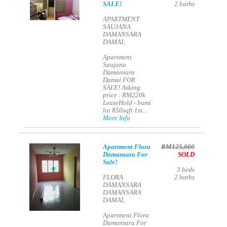
SALE!
2
baths
APARTMENT
SAUJANA
DAMANSARA
DAMAI,
Apartment
Saujana
Damansara
Damai FOR
SALE! Asking
price : RM220k
LeaseHold - bumi
lot 850sqft 1st...
More Info
Apartment Flora
RM125,000
Damansara For
SOLD
Sale!
3
beds
FLORA
2
baths
DAMANSARA
DAMANSARA
DAMAI,
Apartment Flora
Damansara For