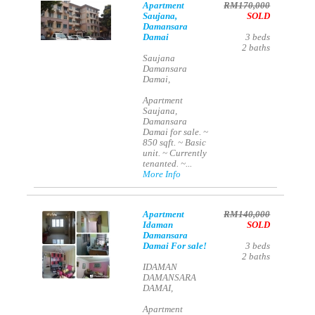
Apartment
RM170,000
Saujana,
SOLD
Damansara
Damai
3
beds
2
baths
Saujana
Damansara
Damai,
Apartment
Saujana,
Damansara
Damai for sale. ~
850 sqft. ~ Basic
unit. ~ Currently
tenanted. ~...
More Info
Apartment
RM140,000
Idaman
SOLD
Damansara
Damai For sale!
3
beds
2
baths
IDAMAN
DAMANSARA
DAMAI,
Apartment