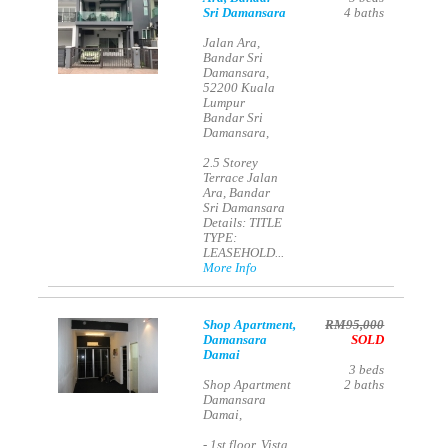
Sri Damansara
4
baths
Jalan Ara,
Bandar Sri
Damansara,
52200 Kuala
Lumpur
Bandar Sri
Damansara,
2.5 Storey
Terrace Jalan
Ara, Bandar
Sri Damansara
Details: TITLE
TYPE:
LEASEHOLD...
More Info
Shop Apartment,
RM95,000
Damansara
SOLD
Damai
3
beds
Shop Apartment
2
baths
Damansara
Damai,
- 1st floor, Vista