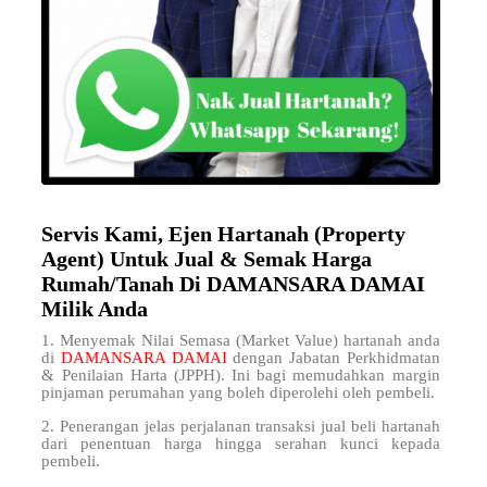
Servis Kami, Ejen Hartanah (Property
Agent) Untuk Jual & Semak Harga
Rumah/Tanah Di DAMANSARA DAMAI
Milik Anda
1. Menyemak Nilai Semasa (Market Value) hartanah anda
di
DAMANSARA DAMAI
dengan Jabatan Perkhidmatan
& Penilaian Harta (JPPH). Ini bagi memudahkan margin
pinjaman perumahan yang boleh diperolehi oleh pembeli.
2. Penerangan jelas perjalanan transaksi jual beli hartanah
dari penentuan harga hingga serahan kunci kepada
pembeli.