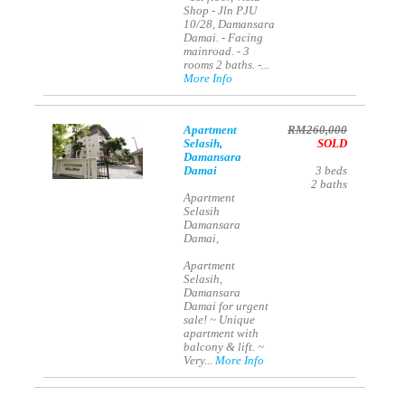
Shop - Jln PJU
10/28, Damansara
Damai. - Facing
mainroad. - 3
rooms 2 baths. -...
More Info
Apartment
RM260,000
Selasih,
SOLD
Damansara
Damai
3
beds
2
baths
Apartment
Selasih
Damansara
Damai,
Apartment
Selasih,
Damansara
Damai for urgent
sale! ~ Unique
apartment with
balcony & lift. ~
Very...
More Info