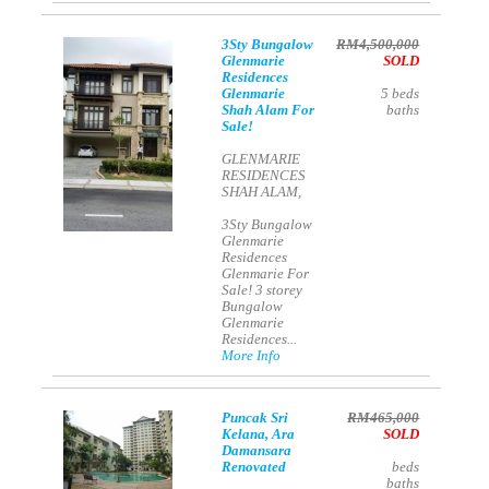
3Sty Bungalow
RM4,500,000
Glenmarie
SOLD
Residences
Glenmarie
5
beds
Shah Alam For
baths
Sale!
GLENMARIE
RESIDENCES
SHAH ALAM,
3Sty Bungalow
Glenmarie
Residences
Glenmarie For
Sale! 3 storey
Bungalow
Glenmarie
Residences...
More Info
Puncak Sri
RM465,000
Kelana, Ara
SOLD
Damansara
Renovated
beds
baths