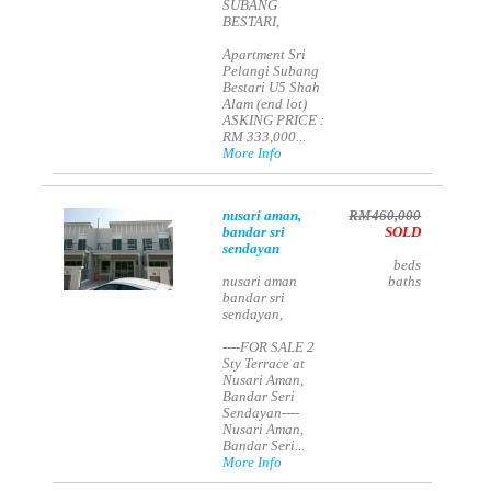
SUBANG
BESTARI,
Apartment Sri
Pelangi Subang
Bestari U5 Shah
Alam (end lot)
ASKING PRICE :
RM 333,000...
More Info
nusari aman,
RM460,000
bandar sri
SOLD
sendayan
beds
nusari aman
baths
bandar sri
sendayan,
----FOR SALE 2
Sty Terrace at
Nusari Aman,
Bandar Seri
Sendayan----
Nusari Aman,
Bandar Seri...
More Info