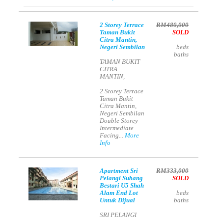
2 Storey Terrace
RM480,000
Taman Bukit
SOLD
Citra Mantin,
Negeri Sembilan
beds
baths
TAMAN BUKIT
CITRA
MANTIN,
2 Storey Terrace
Taman Bukit
Citra Mantin,
Negeri Sembilan
Double Storey
Intermediate
Facing...
More
Info
Apartment Sri
RM333,000
Pelangi Subang
SOLD
Bestari U5 Shah
Alam End Lot
beds
Untuk Dijual
baths
SRI PELANGI