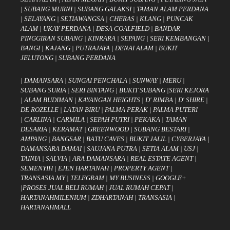
|
SUBANG MURNI
|
SUBANG GALAKSI
|
TAMAN ALAM PERDANA
|
SELAYANG
|
SETIAWANGSA
|
CHERAS
|
KLANG
|
PUNCAK
ALAM
|
UKAY PERDANA
|
DESA COALFIELD
|
BANDAR
PINGGIRAN SUBANG
|
KINRARA
|
SEPANG
|
SERI KEMBANGAN
|
BANGI
|
KAJANG
|
PUTRAJAYA
|
DENAI ALAM
|
BUKIT
JELUTONG
|
SUBANG PERDANA
|
DAMANSARA
|
SUNGAI PENCHALA
|
SUNWAY
|
MERU
|
SUBANG SURIA
|
SERI BINTANG
|
BUKIT SUBANG
|
SERI KEJORA
|
ALAM BUDIMAN
|
KAYANGAN HEIGHTS
|
D' RIMBA
|
D' SHIRE
|
DE ROZELLE
|
LATAN BIRU
|
PALMA PERAK
|
PALMA PUTERI
|
CARLINA
|
CARMILA
|
SEPAH PUTRI
|
PEKAKA
|
TAMAN
DESARIA
|
KERAMAT
|
GREENWOOD
|
SUBANG BESTARI
|
AMPANG
|
BANGSAR
|
BATU CAVES
|
BUKIT JALIL
|
CYBERJAYA
|
DAMANSARA DAMAI
|
SAUJANA PUTRA
|
SETIA ALAM
|
USJ
|
TAINIA
|
SALVIA
|
ARA DAMANSARA
|
REAL ESTATE AGENT
|
SEMENYIH
|
EJEN HARTANAH
|
PROPERTY AGENT
|
TRANSASIA.MY
|
TELEGRAM
|
MY BUSINESS
|
GOOGLE+
|
PROSES JUAL BELI RUMAH
|
JUAL RUMAH CEPAT
|
HARTANAHMILENIUM
|
ZDHARTANAH
|
TRANSASIA
|
HARTANAHMALL