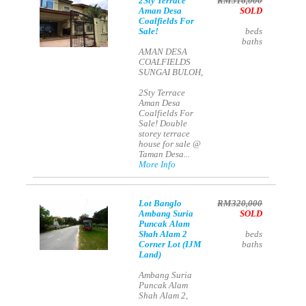
2Sty Terrace
RM516,000
Aman Desa
SOLD
Coalfields For
Sale!
beds
baths
AMAN DESA
COALFIELDS
SUNGAI BULOH,
2Sty Terrace
Aman Desa
Coalfields For
Sale! Double
storey terrace
house for sale @
Taman Desa...
More Info
Lot Banglo
RM320,000
Ambang Suria
SOLD
Puncak Alam
Shah Alam 2
beds
Corner Lot (IJM
baths
Land)
Ambang Suria
Puncak Alam
Shah Alam 2,