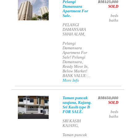
Pelangi
RM125,000
Damansara
SOLD
Apartment For
Sale.
beds
baths
PELANGI
DAMANSARA
SHAH ALAM,
Pelangi
Damansara
Apartment For
Sale! Pelangi
Damansara,
Ready Move In,
Below Market!
BANK VALUE:...
More Info
Taman puncak
RM650,000
saujana, Kajang.
SOLD
Sri Kasih type B
FOR SALE.
beds
baths
SRI KASIH
KAJANG,
Taman puncak