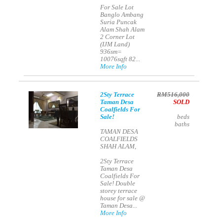
For Sale Lot
Banglo Ambang
Suria Puncak
Alam Shah Alam
2 Corner Lot
(IJM Land)
936sm=
10076sqft 82...
More Info
2Sty Terrace
RM516,000
Taman Desa
SOLD
Coalfields For
Sale!
beds
baths
TAMAN DESA
COALFIELDS
SHAH ALAM,
2Sty Terrace
Taman Desa
Coalfields For
Sale! Double
storey terrace
house for sale @
Taman Desa...
More Info