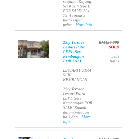
saujana, Kajang.
Sri Kasih type B
FOR SALE! 22x
75, 4 rooms 3
baths Offer
price...
More Info
2Sty Terrace
RM420,000
Lestari Putra
SOLD
LEP1, Seri
Kembangan
beds
FOR SALE.
baths
LESTARI PUTRA
SERI
KEMBANGAN,
2Sty Terrace
Lestari Putra
LEP1, Seri
Kembangan FOR
SALE! Rumah
dalam keadaan
baik dan...
More
Info