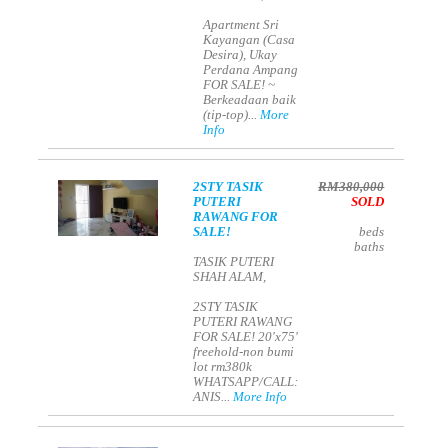
Apartment Sri
Kayangan (Casa
Desira), Ukay
Perdana Ampang
FOR SALE! ~
Berkeadaan baik
(tip-top)...
More
Info
2STY TASIK
RM380,000
PUTERI
SOLD
RAWANG FOR
SALE!
beds
baths
TASIK PUTERI
SHAH ALAM,
2STY TASIK
PUTERI RAWANG
FOR SALE! 20'x75'
freehold-non bumi
lot rm380k
WHATSAPP/CALL:
ANIS...
More Info