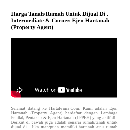
Harga Tanah/Rumah Untuk Dijual Di .
Intermediate & Corner. Ejen Hartanah
(Property Agent)
Selamat datang ke HartaPrima.Com. Kami adalah Ejen
Hartanah (Property Agent) berdaftar dengan Lembaga
Penilai, Pentaksir & Ejen Hartanah (LPPEH) yang aktif di
.
Berikut di bawah juga adalah senarai rumah/tanah untuk
dijual di . Jika tuan/puan memiliki hartanah atau rumah