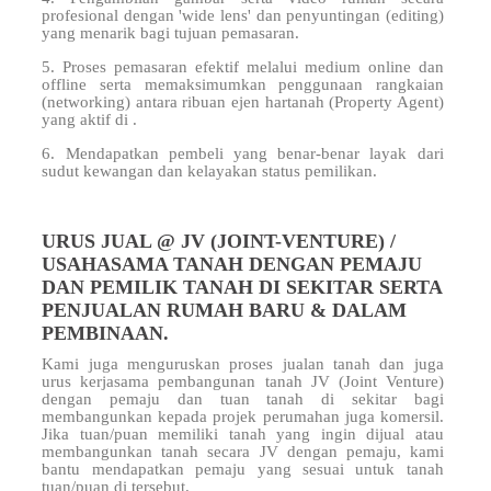
profesional dengan 'wide lens' dan penyuntingan (editing)
yang menarik bagi tujuan pemasaran.
5. Proses pemasaran efektif melalui medium online dan
offline serta memaksimumkan penggunaan rangkaian
(networking) antara ribuan ejen hartanah (Property Agent)
yang aktif di
.
6. Mendapatkan pembeli yang benar-benar layak dari
sudut kewangan dan kelayakan status pemilikan.
URUS JUAL @ JV (JOINT-VENTURE) /
USAHASAMA TANAH DENGAN PEMAJU
DAN PEMILIK TANAH DI SEKITAR SERTA
PENJUALAN RUMAH BARU & DALAM
PEMBINAAN.
Kami juga menguruskan proses jualan tanah dan juga
urus kerjasama pembangunan tanah JV (Joint Venture)
dengan pemaju dan tuan tanah di sekitar
bagi
membangunkan kepada projek perumahan juga komersil.
Jika tuan/puan memiliki tanah yang ingin dijual atau
membangunkan tanah secara JV dengan pemaju, kami
bantu mendapatkan pemaju yang sesuai untuk tanah
tuan/puan di
tersebut.