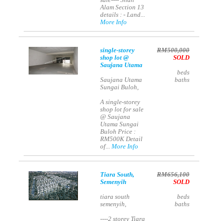
sale---- Shah
Alam Section 13
details : - Land...
More Info
single-storey
RM500,000
shop lot @
SOLD
Saujana Utama
beds
Saujana Utama
baths
Sungai Buloh,
A single-storey
shop lot for sale
@ Saujana
Utama Sungai
Buloh Price :
RM500K Detail
of...
More Info
Tiara South,
RM656,100
Semenyih
SOLD
tiara south
beds
semenyih,
baths
----2 storey Tiara