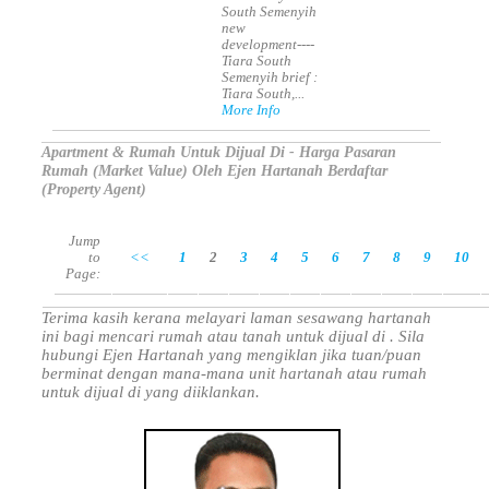
South Semenyih
new
development----
Tiara South
Semenyih brief :
Tiara South,...
More Info
Apartment & Rumah Untuk Dijual Di - Harga Pasaran
Rumah (Market Value) Oleh Ejen Hartanah Berdaftar
(Property Agent)
Jump
to
<<
1
2
3
4
5
6
7
8
9
10
Page:
Terima kasih kerana melayari laman sesawang hartanah
ini bagi mencari rumah atau tanah untuk dijual di . Sila
hubungi Ejen Hartanah yang mengiklan jika tuan/puan
berminat dengan mana-mana unit hartanah atau rumah
untuk dijual di yang diiklankan.