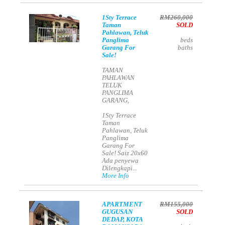
1Sty Terrace
RM260,000
Taman
SOLD
Pahlawan, Teluk
Panglima
beds
Garang For
baths
Sale!
TAMAN
PAHLAWAN
TELUK
PANGLIMA
GARANG,
1Sty Terrace
Taman
Pahlawan, Teluk
Panglima
Garang For
Sale! Saiz 20x60
Ada penyewa
Dilengkapi...
More Info
APARTMENT
RM155,000
GUGUSAN
SOLD
DEDAP, KOTA