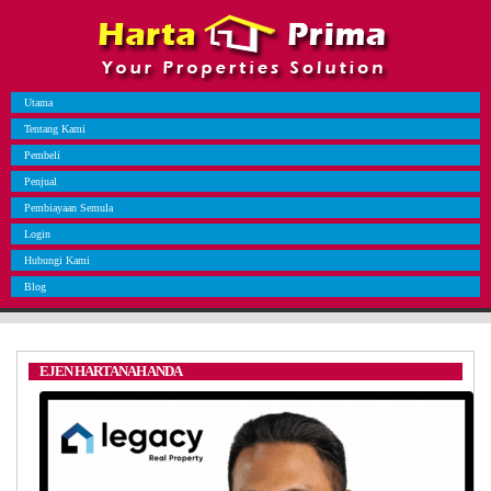
Utama
Tentang Kami
Pembeli
Penjual
Pembiayaan Semula
Login
Hubungi Kami
Blog
EJEN HARTANAH ANDA