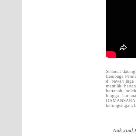
Selamat datang
Lembaga Penila
di bawah juga
memiliki harta
hartanah, bole
hingga harta
DAMANSARA D
kerungsingan, b
Nak Jual 