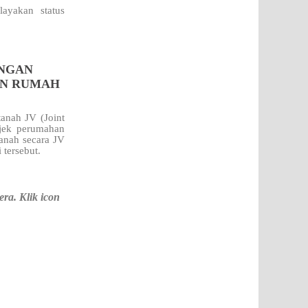
ayakan status
ENGAN
AN RUMAH
anah JV (Joint
jek perumahan
tanah secara JV
i
tersebut.
a. Klik icon