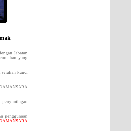
emak
dengan Jabatan
perumahan yang
a serahan kunci
a di DAMANSARA
n penyuntingan
kan penggunaan
DAMANSARA