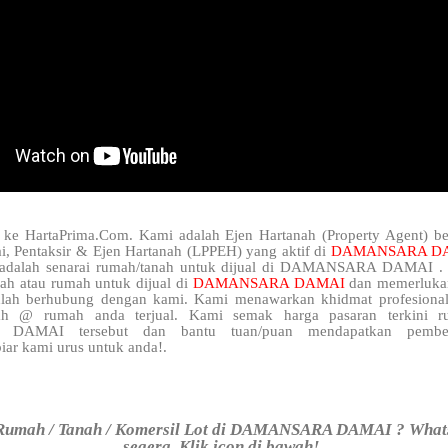
 ke HartaPrima.Com. Kami adalah Ejen Hartanah (Property Agent) be
i, Pentaksir & Ejen Hartanah (LPPEH) yang aktif di
DAMANSARA D
 adalah senarai rumah/tanah untuk dijual di DAMANSARA DAMAI . 
nah atau rumah untuk dijual di
DAMANSARA DAMAI
dan memerluka
hlah berhubung dengan kami. Kami menawarkan khidmat profesional
nah @ rumah anda terjual. Kami semak harga pasaran terkini 
AMAI tersebut dan bantu tuan/puan mendapatkan pembeli
iar kami urus untuk anda!.
Rumah / Tanah / Komersil Lot di DAMANSARA DAMAI ? What
segera. Klik icon di bawah!