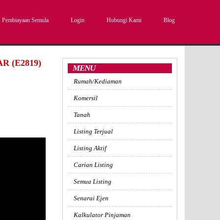
Pembiayaan Semula
Login
Hubungi Kami
Blog
 (E2819)
MENU
Rumah/Kediaman
Komersil
Tanah
Listing Terjual
Listing Aktif
Carian Listing
Semua Listing
Senarai Ejen
Kalkulator Pinjaman