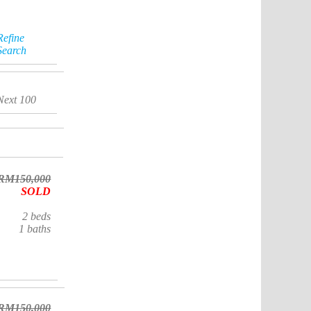
Refine
Search
Next 100
RM150,000
SOLD
2
beds
1
baths
RM150,000