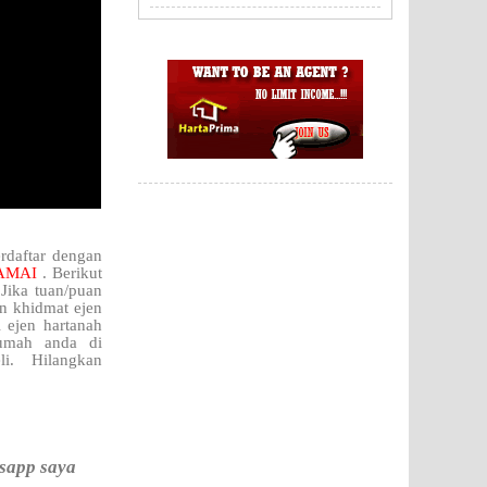
rdaftar dengan
AMAI
. Berikut
Jika tuan/puan
n khidmat ejen
 ejen hartanah
rumah anda di
. Hilangkan
sapp saya