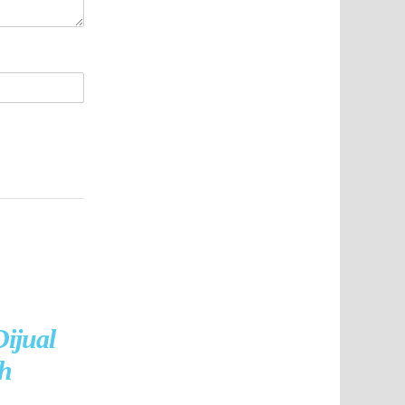
ijual
h