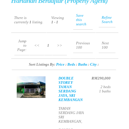
Hartanah Berdaftar (Property Agent)
Save
Refine
There is
Viewing
this
Search
currently
1
listing.
1 - 1
search
Jump
Previous
Next
to
<<
1
>>
100
100
Page:
Sort Listings By:
Price
:
Beds
:
Baths
:
City
:
DOUBLE
RM290,000
STOREY
TAMAN
2
beds
SERDANG
1
baths
JAYA, SRI
KEMBANGAN
TAMAN
SERDANG JAYA
SRI
KEMBANGAN,