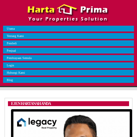
Utama
Tentang Kami
Pembeli
Penjual
Pembiayaan Semula
Login
Hubungi Kami
Blog
EJEN HARTANAH ANDA