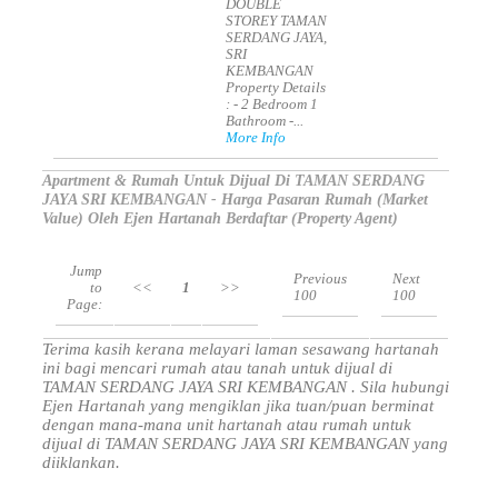
DOUBLE
STOREY TAMAN
SERDANG JAYA,
SRI
KEMBANGAN
Property Details
: - 2 Bedroom 1
Bathroom -...
More Info
Apartment & Rumah Untuk Dijual Di TAMAN SERDANG
JAYA SRI KEMBANGAN - Harga Pasaran Rumah (Market
Value) Oleh Ejen Hartanah Berdaftar (Property Agent)
Jump
Previous
Next
to
<<
1
>>
100
100
Page:
Terima kasih kerana melayari laman sesawang hartanah
ini bagi mencari rumah atau tanah untuk dijual di
TAMAN SERDANG JAYA SRI KEMBANGAN . Sila hubungi
Ejen Hartanah yang mengiklan jika tuan/puan berminat
dengan mana-mana unit hartanah atau rumah untuk
dijual di TAMAN SERDANG JAYA SRI KEMBANGAN yang
diiklankan.