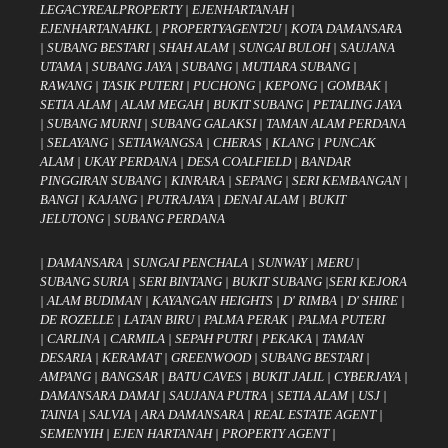
LEGACYREALPROPERTY
|
EJENHARTANAH
|
EJENHARTANAHKL
|
PROPERTYAGENT2U
|
KOTA DAMANSARA
|
SUBANG BESTARI
|
SHAH ALAM
|
SUNGAI BULOH
|
SAUJANA
UTAMA
|
SUBANG JAYA
|
SUBANG
|
MUTIARA SUBANG
|
RAWANG
|
TASIK PUTERI
|
PUCHONG
|
KEPONG
|
GOMBAK
|
SETIA ALAM
|
ALAM MEGAH
|
BUKIT SUBANG
|
PETALING JAYA
|
SUBANG MURNI
|
SUBANG GALAKSI
|
TAMAN ALAM PERDANA
|
SELAYANG
|
SETIAWANGSA
|
CHERAS
|
KLANG
|
PUNCAK
ALAM
|
UKAY PERDANA
|
DESA COALFIELD
|
BANDAR
PINGGIRAN SUBANG
|
KINRARA
|
SEPANG
|
SERI KEMBANGAN
|
BANGI
|
KAJANG
|
PUTRAJAYA
|
DENAI ALAM
|
BUKIT
JELUTONG
|
SUBANG PERDANA
|
DAMANSARA
|
SUNGAI PENCHALA
|
SUNWAY
|
MERU
|
SUBANG SURIA
|
SERI BINTANG
|
BUKIT SUBANG
|
SERI KEJORA
|
ALAM BUDIMAN
|
KAYANGAN HEIGHTS
|
D' RIMBA
|
D' SHIRE
|
DE ROZELLE
|
LATAN BIRU
|
PALMA PERAK
|
PALMA PUTERI
|
CARLINA
|
CARMILA
|
SEPAH PUTRI
|
PEKAKA
|
TAMAN
DESARIA
|
KERAMAT
|
GREENWOOD
|
SUBANG BESTARI
|
AMPANG
|
BANGSAR
|
BATU CAVES
|
BUKIT JALIL
|
CYBERJAYA
|
DAMANSARA DAMAI
|
SAUJANA PUTRA
|
SETIA ALAM
|
USJ
|
TAINIA
|
SALVIA
|
ARA DAMANSARA
|
REAL ESTATE AGENT
|
SEMENYIH
|
EJEN HARTANAH
|
PROPERTY AGENT
|