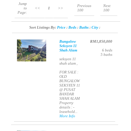
Jump
Previous
Next
to
<<
1
>>
100
100
Page:
Sort Listings By:
Price
:
Beds
:
Baths
:
City
:
Bungalow
RM1,850,000
Seksyen 11
Shah Alam
6
beds
5
baths
seksyen 11
shah alam ,
FOR SALE :
OLD
BUNGALOW
SEKSYEN 11
@ PUSAT
BANDAR
SHAH ALAM
Property
details : -
leasehold...
More Info