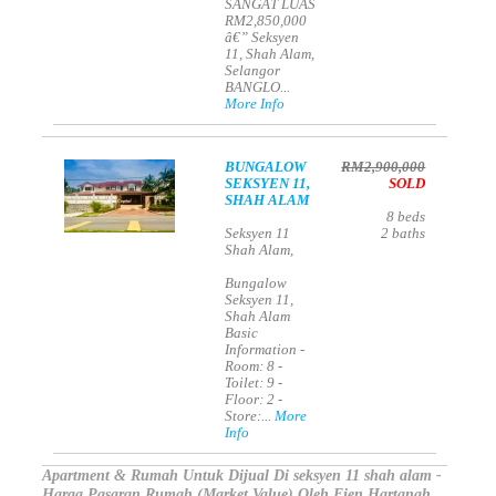
SANGAT LUAS
RM2,850,000
â€” Seksyen
11, Shah Alam,
Selangor
BANGLO...
More Info
BUNGALOW
RM2,900,000
SEKSYEN 11,
SOLD
SHAH ALAM
8
beds
Seksyen 11
2
baths
Shah Alam,
Bungalow
Seksyen 11,
Shah Alam
Basic
Information -
Room: 8 -
Toilet: 9 -
Floor: 2 -
Store:...
More
Info
Apartment & Rumah Untuk Dijual Di seksyen 11 shah alam -
Harga Pasaran Rumah (Market Value) Oleh Ejen Hartanah