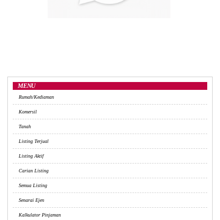
MENU
Rumah/Kediaman
Komersil
Tanah
Listing Terjual
Listing Aktif
Carian Listing
Semua Listing
Senarai Ejen
Kalkulator Pinjaman