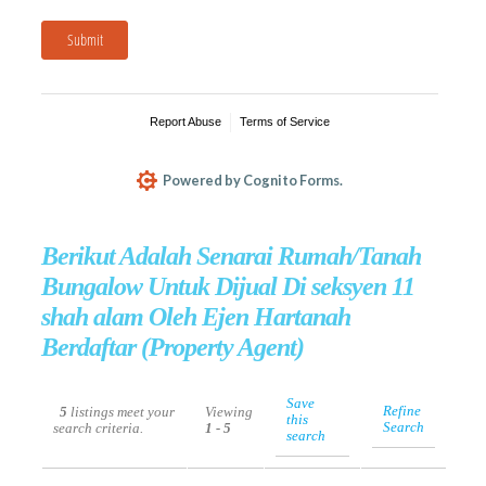
Berikut Adalah Senarai Rumah/Tanah
Bungalow Untuk Dijual Di seksyen 11
shah alam Oleh Ejen Hartanah
Berdaftar (Property Agent)
Save
Refine
5
listings meet your
Viewing
this
Search
search criteria.
1 - 5
search