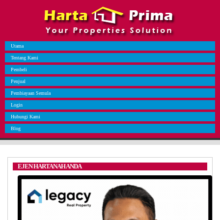
Utama
Tentang Kami
Pembeli
Penjual
Pembiayaan Semula
Login
Hubungi Kami
Blog
EJEN HARTANAH ANDA