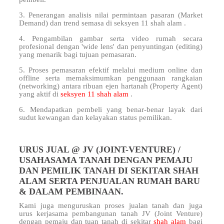
3. Penerangan analisis nilai permintaan pasaran (Market
Demand) dan trend semasa di seksyen 11 shah alam .
4. Pengambilan gambar serta video rumah secara
profesional dengan 'wide lens' dan penyuntingan (editing)
yang menarik bagi tujuan pemasaran.
5. Proses pemasaran efektif melalui medium online dan
offline serta memaksimumkan penggunaan rangkaian
(networking) antara ribuan ejen hartanah (Property Agent)
yang aktif di
seksyen 11 shah alam
.
6. Mendapatkan pembeli yang benar-benar layak dari
sudut kewangan dan kelayakan status pemilikan.
URUS JUAL @ JV (JOINT-VENTURE) /
USAHASAMA TANAH DENGAN PEMAJU
DAN PEMILIK TANAH DI SEKITAR SHAH
ALAM SERTA PENJUALAN RUMAH BARU
& DALAM PEMBINAAN.
Kami juga menguruskan proses jualan tanah dan juga
urus kerjasama pembangunan tanah JV (Joint Venture)
dengan pemaju dan tuan tanah di sekitar
shah alam
bagi