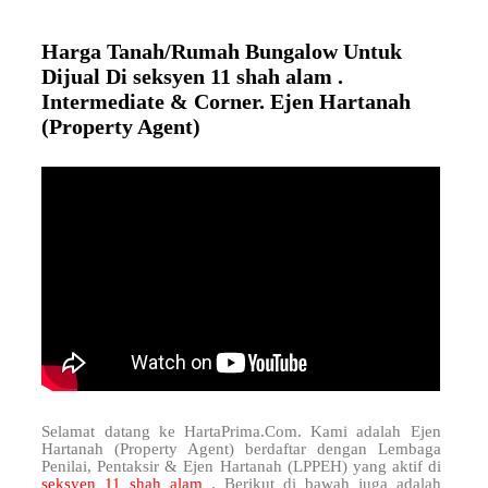
Harga Tanah/Rumah Bungalow Untuk
Dijual Di seksyen 11 shah alam .
Intermediate & Corner. Ejen Hartanah
(Property Agent)
Selamat datang ke HartaPrima.Com. Kami adalah Ejen
Hartanah (Property Agent) berdaftar dengan Lembaga
Penilai, Pentaksir & Ejen Hartanah (LPPEH) yang aktif di
seksyen 11 shah alam
. Berikut di bawah juga adalah