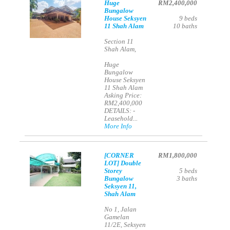
Huge
RM2,400,000
Bungalow
House Seksyen
9
beds
11 Shah Alam
10
baths
Section 11
Shah Alam,
Huge
Bungalow
House Seksyen
11 Shah Alam
Asking Price:
RM2,400,000
DETAILS: -
Leasehold...
More Info
[CORNER
RM1,800,000
LOT] Double
Storey
5
beds
Bungalow
3
baths
Seksyen 11,
Shah Alam
No 1, Jalan
Gamelan
11/2E, Seksyen