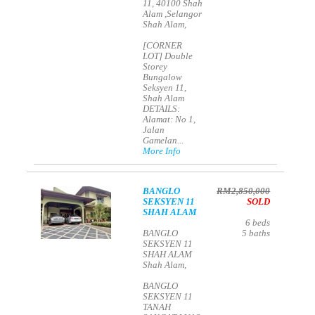
11, 40100 Shah
Alam ,Selangor
Shah Alam,
[CORNER
LOT] Double
Storey
Bungalow
Seksyen 11,
Shah Alam
DETAILS:
Alamat: No 1,
Jalan
Gamelan...
More Info
BANGLO
RM2,850,000
SEKSYEN 11
SOLD
SHAH ALAM
6
beds
BANGLO
5
baths
SEKSYEN 11
SHAH ALAM
Shah Alam,
BANGLO
SEKSYEN 11
TANAH