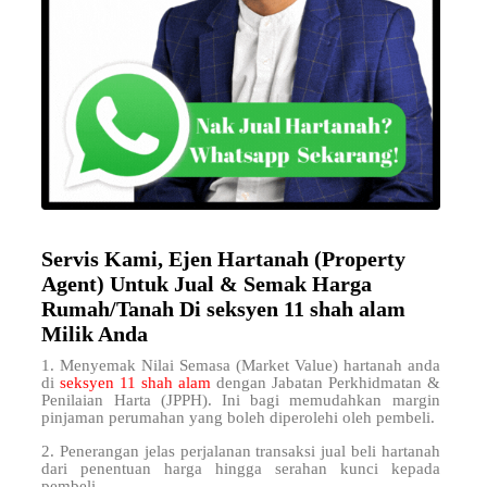
Servis Kami, Ejen Hartanah (Property
Agent) Untuk Jual & Semak Harga
Rumah/Tanah Di seksyen 11 shah alam
Milik Anda
1. Menyemak Nilai Semasa (Market Value) hartanah anda
di
seksyen 11 shah alam
dengan Jabatan Perkhidmatan &
Penilaian Harta (JPPH). Ini bagi memudahkan margin
pinjaman perumahan yang boleh diperolehi oleh pembeli.
2. Penerangan jelas perjalanan transaksi jual beli hartanah
dari penentuan harga hingga serahan kunci kepada
pembeli.