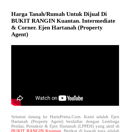
Harga Tanah/Rumah Untuk Dijual Di
BUKIT RANGIN Kuantan. Intermediate
& Corner. Ejen Hartanah (Property
Agent)
Selamat datang ke HartaPrima.Com. Kami adalah Ejen
Hartanah (Property Agent) berdaftar dengan Lembaga
Penilai, Pentaksir & Ejen Hartanah (LPPEH) yang aktif di
BUKIT RANGIN Kuantan
. Berikut di bawah juga adalah