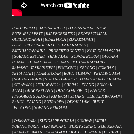
HARTAPRIMA
|
HARTANAHHOT
|
HARTANAHMILENIUM
|
PUTRAPROPERTY
|
IMAPROPERTIES
|
PROPERTYMALL
GURUHARTANAH
|
REALHARTA
|
ZDHARTANAH
|
LEGACYREALPROPERTY
|
EJENHARTANAH
|
EJENHARTANAHKL
|
PROPERTYAGENT2U
|
KOTA DAMANSARA
|
SUBANG BESTARI
|
SHAH ALAM
|
SUNGAI BULOH
|
SAUJANA
UTAMA
|
SUBANG JAYA
|
SUBANG
|
MUTIARA SUBANG
|
RAWANG
|
TASIK PUTERI
|
PUCHONG
|
KEPONG
|
GOMBAK
|
SETIA ALAM
|
ALAM MEGAH
|
BUKIT SUBANG
|
PETALING JAYA
|
SUBANG MURNI
|
SUBANG GALAKSI
|
TAMAN ALAM PERDANA
|
SELAYANG
|
SETIAWANGSA
|
CHERAS
|
KLANG
|
PUNCAK
ALAM
|
UKAY PERDANA
|
DESA COALFIELD
|
BANDAR
PINGGIRAN SUBANG
|
KINRARA
|
SEPANG
|
SERI KEMBANGAN
|
BANGI
|
KAJANG
|
PUTRAJAYA
|
DENAI ALAM
|
BUKIT
JELUTONG
|
SUBANG PERDANA
|
DAMANSARA
|
SUNGAI PENCHALA
|
SUNWAY
|
MERU
|
SUBANG SURIA
|
SERI BINTANG
|
BUKIT SUBANG
|
SERI KEJORA
|
ALAM BUDIMAN
|
KAYANGAN HEIGHTS
|
D' RIMBA
|
D' SHIRE
|