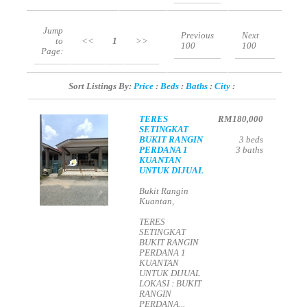
Jump
Previous
Next
to
<<
1
>>
100
100
Page:
Sort Listings By:
Price
:
Beds
:
Baths
:
City
:
TERES
RM180,000
SETINGKAT
BUKIT RANGIN
3
beds
PERDANA 1
3
baths
KUANTAN
UNTUK DIJUAL
Bukit Rangin
Kuantan,
TERES
SETINGKAT
BUKIT RANGIN
PERDANA 1
KUANTAN
UNTUK DIJUAL
LOKASI : BUKIT
RANGIN
PERDANA...