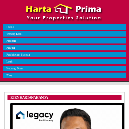
Utama
Tentang Kami
Pembeli
Penjual
Pembiayaan Semula
Login
Hubungi Kami
Blog
EJEN HARTANAH ANDA