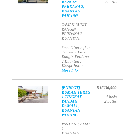
RANGIN
2
baths
PERDANA 2,
KUANTAN
PAHANG
TAMAN BUKIT
RANGIN
PERDANA 2
KUANTAN,
Semi D Setingkat
di Taman Bukit
Rangin Perdana
2 Kuantan .
Harga Jual :...
More Info
[ENDLOT]
RM336,000
RUMAH TERES
1 TINGKAT
4
beds
PANDAN
2
baths
DAMAI 1,
KUANTAN
PAHANG
PANDAN DAMAI
1
KUANTAN,