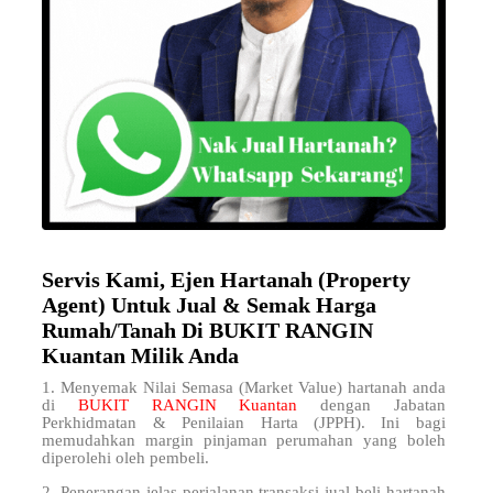
Servis Kami, Ejen Hartanah (Property
Agent) Untuk Jual & Semak Harga
Rumah/Tanah Di BUKIT RANGIN
Kuantan Milik Anda
1. Menyemak Nilai Semasa (Market Value) hartanah anda
di
BUKIT RANGIN Kuantan
dengan Jabatan
Perkhidmatan & Penilaian Harta (JPPH). Ini bagi
memudahkan margin pinjaman perumahan yang boleh
diperolehi oleh pembeli.
2. Penerangan jelas perjalanan transaksi jual beli hartanah