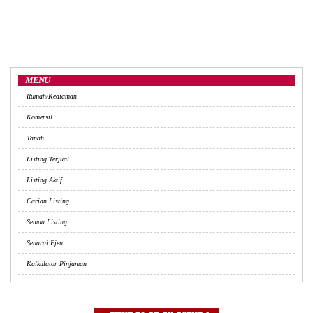
MENU
Rumah/Kediaman
Komersil
Tanah
Listing Terjual
Listing Aktif
Carian Listing
Semua Listing
Senarai Ejen
Kalkulator Pinjaman