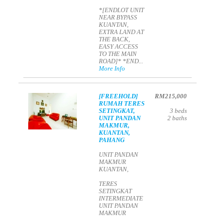
*[ENDLOT UNIT
NEAR BYPASS
KUANTAN,
EXTRA LAND AT
THE BACK,
EASY ACCESS
TO THE MAIN
ROAD]* *END...
More Info
[FREEHOLD]
RM215,000
RUMAH TERES
SETINGKAT,
3
beds
UNIT PANDAN
2
baths
MAKMUR,
KUANTAN,
PAHANG
UNIT PANDAN
MAKMUR
KUANTAN,
TERES
SETINGKAT
INTERMEDIATE
UNIT PANDAN
MAKMUR