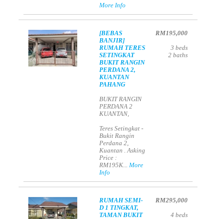
More Info
[BEBAS
RM195,000
BANJIR]
RUMAH TERES
3
beds
SETINGKAT
2
baths
BUKIT RANGIN
PERDANA 2,
KUANTAN
PAHANG
BUKIT RANGIN
PERDANA 2
KUANTAN,
Teres Setingkat -
Bukit Rangin
Perdana 2,
Kuantan . Asking
Price :
RM195K...
More
Info
RUMAH SEMI-
RM295,000
D 1 TINGKAT,
TAMAN BUKIT
4
beds