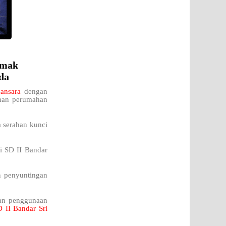
emak
da
mansara
dengan
aman perumahan
a serahan kunci
di SD II Bandar
n penyuntingan
kan penggunaan
 II Bandar Sri