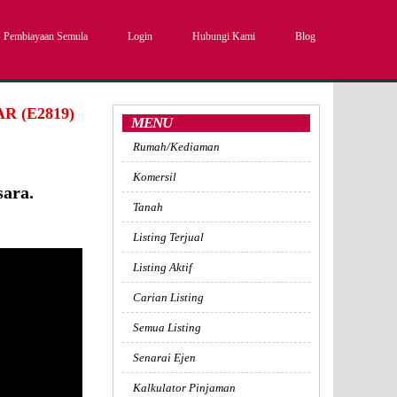
Pembiayaan Semula
Login
Hubungi Kami
Blog
 (E2819)
MENU
Rumah/Kediaman
Komersil
sara.
Tanah
Listing Terjual
Listing Aktif
Carian Listing
Semua Listing
Senarai Ejen
Kalkulator Pinjaman