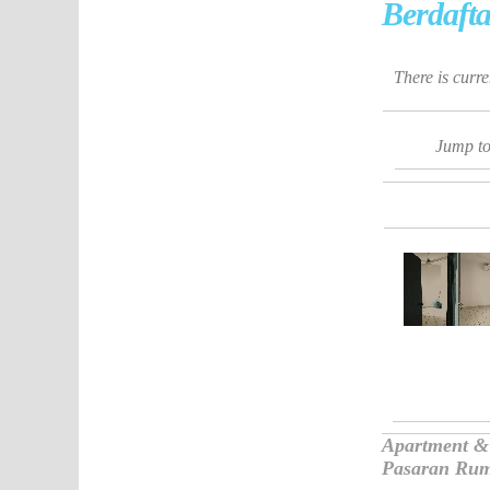
Berdafta
There is curr
Jump t
Apartment &
Pasaran Ruma