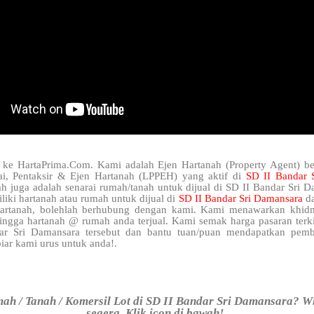
 ke HartaPrima.Com. Kami adalah Ejen Hartanah (Property Agent) be
i, Pentaksir & Ejen Hartanah (LPPEH) yang aktif di
SD II Bandar 
h juga adalah senarai rumah/tanah untuk dijual di SD II Bandar Sri D
iki hartanah atau rumah untuk dijual di
SD II Bandar Sri Damansara
d
hartanah, bolehlah berhubung dengan kami. Kami menawarkan khidm
hingga hartanah @ rumah anda terjual. Kami semak harga pasaran terk
ar Sri Damansara tersebut dan bantu tuan/puan mendapatkan pemb
iar kami urus untuk anda!.
ah / Tanah / Komersil Lot di SD II Bandar Sri Damansara? W
segera. Klik icon di bawah!