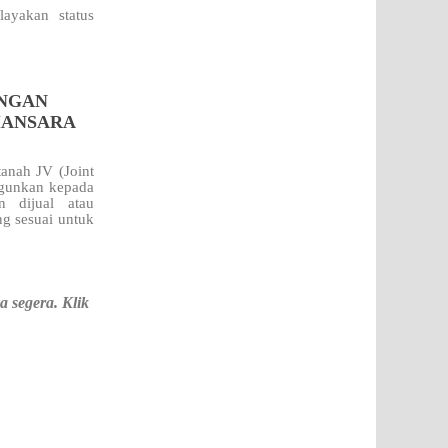
ayakan status
ENGAN
MANSARA
anah JV (Joint
gunkan kepada
n dijual atau
g sesuai untuk
 segera. Klik