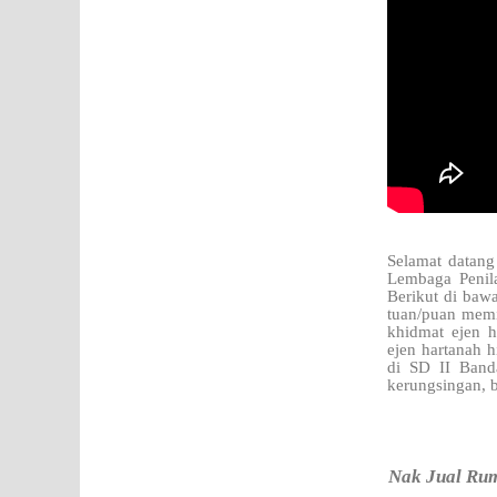
Selamat datang
Lembaga Penila
Berikut di bawa
tuan/puan memil
khidmat ejen 
ejen hartanah 
di SD II Band
kerungsingan, b
Nak Jual Rum