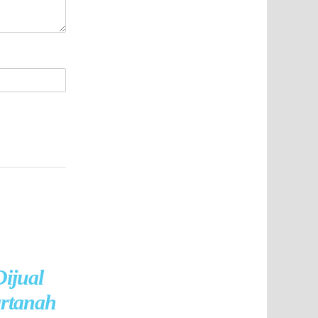
ijual
artanah