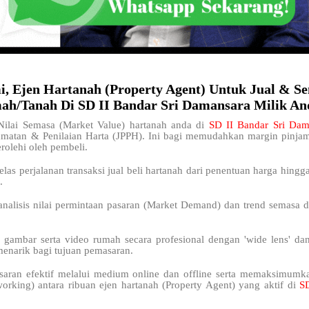
i, Ejen Hartanah (Property Agent) Untuk Jual & S
h/Tanah Di SD II Bandar Sri Damansara Milik An
ilai Semasa (Market Value) hartanah anda di
SD II Bandar Sri Da
dmatan & Penilaian Harta (JPPH). Ini bagi memudahkan margin pinj
rolehi oleh pembeli.
elas perjalanan transaksi jual beli hartanah dari penentuan harga hingg
.
analisis nilai permintaan pasaran (Market Demand) dan trend semasa 
.
 gambar serta video rumah secara profesional dengan 'wide lens' da
menarik bagi tujuan pemasaran.
saran efektif melalui medium online dan offline serta memaksimum
working) antara ribuan ejen hartanah (Property Agent) yang aktif di
SD