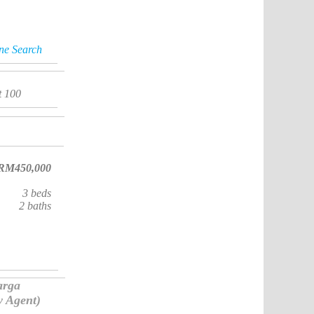
ine Search
t 100
RM450,000
3
beds
2
baths
arga
y Agent)