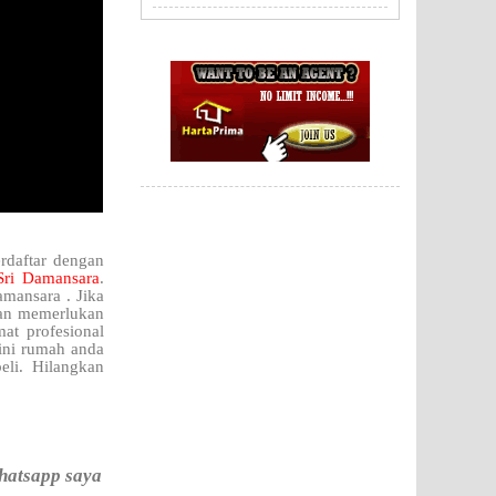
rdaftar dengan
Sri Damansara
.
amansara . Jika
an memerlukan
at profesional
ini rumah anda
eli. Hilangkan
hatsapp saya