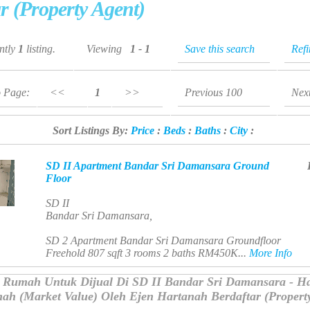
r (Property Agent)
ently
1
listing.
Viewing
1 - 1
Save this search
Ref
o Page:
<<
1
>>
Previous 100
Nex
Sort Listings By:
Price
:
Beds
:
Baths
:
City
:
SD II Apartment Bandar Sri Damansara Ground
Floor
SD II
Bandar Sri Damansara,
SD 2 Apartment Bandar Sri Damansara Groundfloor
Freehold 807 sqft 3 rooms 2 baths RM450K...
More Info
 Rumah Untuk Dijual Di SD II Bandar Sri Damansara - H
h (Market Value) Oleh Ejen Hartanah Berdaftar (Propert