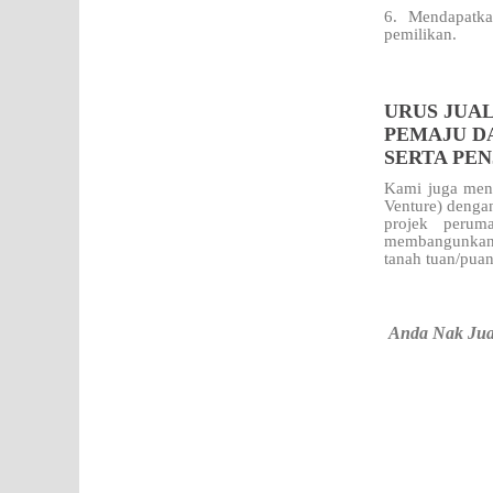
6. Mendapatka
pemilikan.
URUS JUAL
PEMAJU D
SERTA PE
Kami juga meng
Venture) dengan
projek perum
membangunkan t
tanah tuan/pua
Anda Nak Jua