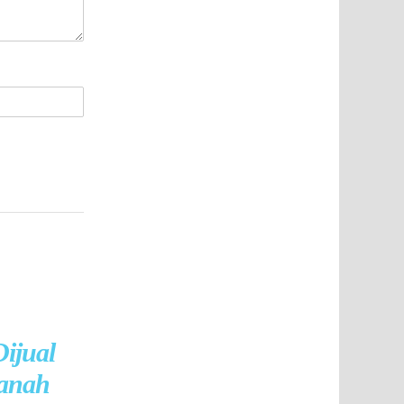
ijual
tanah