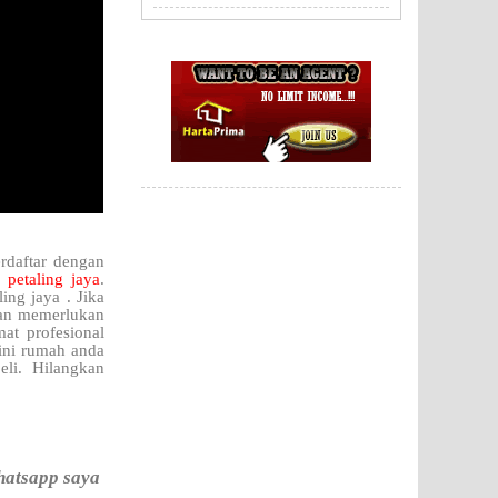
rdaftar dengan
 petaling jaya
.
ing jaya . Jika
an memerlukan
at profesional
ini rumah anda
eli. Hilangkan
hatsapp saya