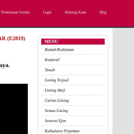
Pembiayaan Semula
Login
Hubungi Kami
Blog
 (E2819)
MENU
Rumah/Kediaman
Komersil
aya.
Tanah
Listing Terjual
Listing Aktif
Carian Listing
Semua Listing
Senarai Ejen
Kalkulator Pinjaman