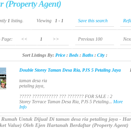
r (Property Agent)
ently
1
listing.
Viewing
1 - 1
Save this search
Ref
o Page:
<<
1
>>
Previous 100
Nex
Sort Listings By:
Price
:
Beds
:
Baths
:
City
:
Double Storey Taman Desa Ria, PJS 5 Petaling Jaya
taman desa ria
petaling jaya,
????? ??????????? ??? ??????? FOR SALE : 2
Storey Terrace Taman Desa Ria, PJS 5 Petaling...
More
Info
Rumah Untuk Dijual Di taman desa ria petaling jaya - Ha
t Value) Oleh Ejen Hartanah Berdaftar (Property Agent)