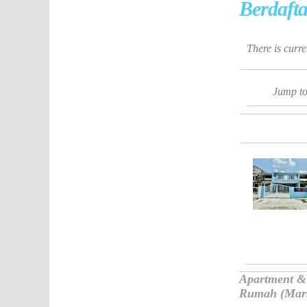
Berdafta
There is curr
Jump t
Apartment & 
Rumah (Marke