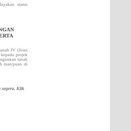
ayakan status
ENGAN
SERTA
anah JV (Joint
kepada projek
bangunkan tanah
h tuan/puan di
segera. Klik