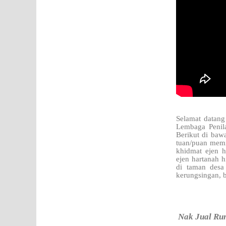
Selamat datang
Lembaga Penil
Berikut di bawa
tuan/puan memil
khidmat ejen 
ejen hartanah 
di taman desa 
kerungsingan, b
Nak Jual Rum