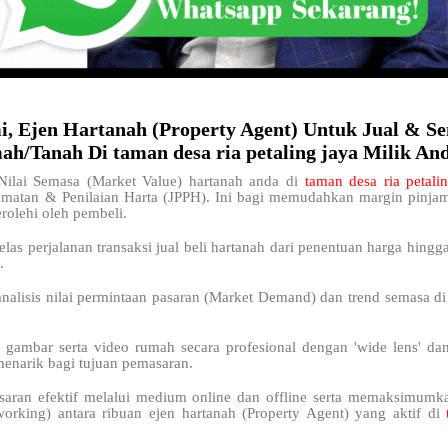
i, Ejen Hartanah (Property Agent) Untuk Jual & S
h/Tanah Di taman desa ria petaling jaya Milik An
ilai Semasa (Market Value) hartanah anda di
taman desa ria petali
dmatan & Penilaian Harta (JPPH). Ini bagi memudahkan margin pinj
rolehi oleh pembeli.
elas perjalanan transaksi jual beli hartanah dari penentuan harga hingg
.
nalisis nilai permintaan pasaran (Market Demand) dan trend semasa di
 gambar serta video rumah secara profesional dengan 'wide lens' da
menarik bagi tujuan pemasaran.
saran efektif melalui medium online dan offline serta memaksimum
working) antara ribuan ejen hartanah (Property Agent) yang aktif di