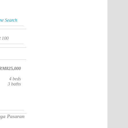
ine Search
t 100
RM825,000
4
beds
3
baths
rga Pasaran