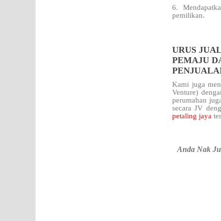
6. Mendapatka
pemilikan.
URUS JUAL
PEMAJU DA
PENJUALA
Kami juga meng
Venture) denga
perumahan juga
secara JV deng
petaling jaya
te
Anda Nak Jua