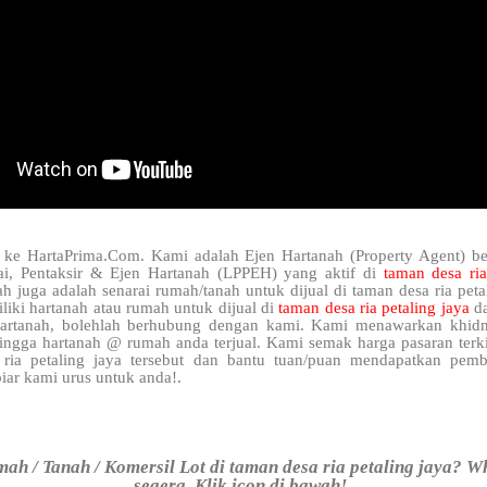
 ke HartaPrima.Com. Kami adalah Ejen Hartanah (Property Agent) be
ai, Pentaksir & Ejen Hartanah (LPPEH) yang aktif di
taman desa ria
h juga adalah senarai rumah/tanah untuk dijual di taman desa ria petal
iki hartanah atau rumah untuk dijual di
taman desa ria petaling jaya
d
hartanah, bolehlah berhubung dengan kami. Kami menawarkan khidm
hingga hartanah @ rumah anda terjual. Kami semak harga pasaran terk
ria petaling jaya tersebut dan bantu tuan/puan mendapatkan pemb
iar kami urus untuk anda!.
ah / Tanah / Komersil Lot di taman desa ria petaling jaya? W
segera. Klik icon di bawah!