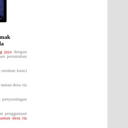
emak
da
ng jaya
dengan
aman perumahan
a serahan kunci
 taman desa ria
n penyuntingan
kan penggunaan
taman desa ria