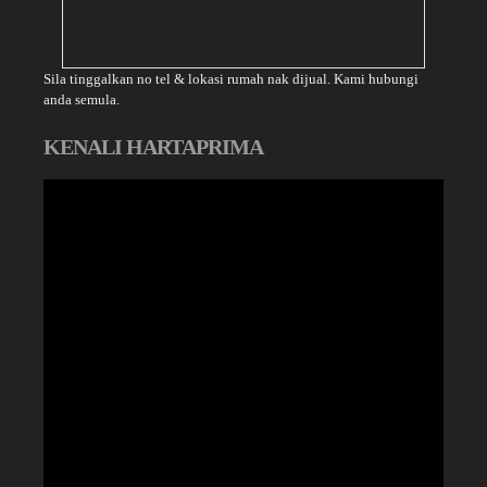
Sila tinggalkan no tel & lokasi rumah nak dijual. Kami hubungi
anda semula.
KENALI HARTAPRIMA