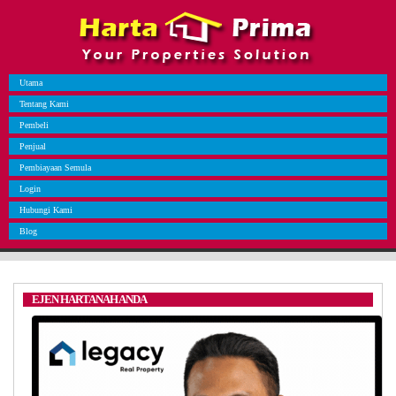
Utama
Tentang Kami
Pembeli
Penjual
Pembiayaan Semula
Login
Hubungi Kami
Blog
EJEN HARTANAH ANDA