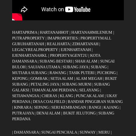
HARTAPRIMA
|
HARTANAHHOT
|
HARTANAHMILENIUM
|
PUTRAPROPERTY
|
IMAPROPERTIES
|
PROPERTYMALL
GURUHARTANAH
|
REALHARTA
|
ZDHARTANAH
|
LEGACYREALPROPERTY
|
EJENHARTANAH
|
EJENHARTANAHKL
|
PROPERTYAGENT2U
|
KOTA
DAMANSARA
|
SUBANG BESTARI
|
SHAH ALAM
|
SUNGAI
BULOH
|
SAUJANA UTAMA
|
SUBANG JAYA
|
SUBANG
|
MUTIARA SUBANG
|
RAWANG
|
TASIK PUTERI
|
PUCHONG
|
KEPONG
|
GOMBAK
|
SETIA ALAM
|
ALAM MEGAH
|
BUKIT
SUBANG
|
PETALING JAYA
|
SUBANG MURNI
|
SUBANG
GALAKSI
|
TAMAN ALAM PERDANA
|
SELAYANG
|
SETIAWANGSA
|
CHERAS
|
KLANG
|
PUNCAK ALAM
|
UKAY
PERDANA
|
DESA COALFIELD
|
BANDAR PINGGIRAN SUBANG
|
KINRARA
|
SEPANG
|
SERI KEMBANGAN
|
BANGI
|
KAJANG
|
PUTRAJAYA
|
DENAI ALAM
|
BUKIT JELUTONG
|
SUBANG
PERDANA
|
DAMANSARA
|
SUNGAI PENCHALA
|
SUNWAY
|
MERU
|