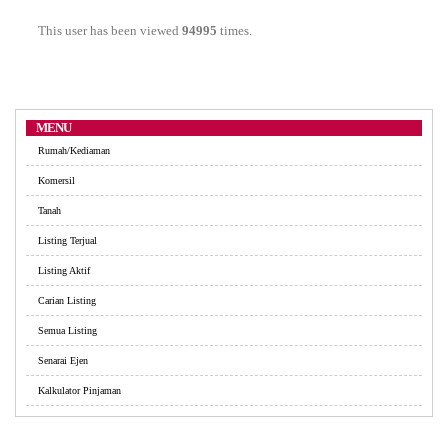
This user has been viewed
94995
times.
MENU
Rumah/Kediaman
Komersil
Tanah
Listing Terjual
Listing Aktif
Carian Listing
Semua Listing
Senarai Ejen
Kalkulator Pinjaman