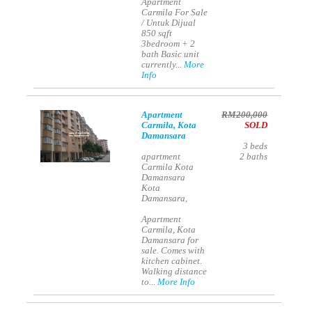
Apartment
Carmila For Sale
/ Untuk Dijual
850 sqft
3bedroom + 2
bath Basic unit
currently...
More
Info
Apartment
RM200,000
Carmila, Kota
SOLD
Damansara
3
beds
apartment
2
baths
Carmila Kota
Damansara
Kota
Damansara,
Apartment
Carmila, Kota
Damansara for
sale. Comes with
kitchen cabinet.
Walking distance
to...
More Info