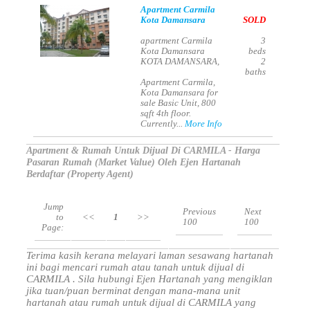
Apartment Carmila
Kota Damansara
SOLD
apartment Carmila
3
Kota Damansara
beds
KOTA DAMANSARA,
2
baths
Apartment Carmila,
Kota Damansara for
sale Basic Unit, 800
sqft 4th floor.
Currently...
More Info
Apartment & Rumah Untuk Dijual Di CARMILA - Harga
Pasaran Rumah (Market Value) Oleh Ejen Hartanah
Berdaftar (Property Agent)
Jump
Previous
Next
to
<<
1
>>
100
100
Page:
Terima kasih kerana melayari laman sesawang hartanah
ini bagi mencari rumah atau tanah untuk dijual di
CARMILA . Sila hubungi Ejen Hartanah yang mengiklan
jika tuan/puan berminat dengan mana-mana unit
hartanah atau rumah untuk dijual di CARMILA yang