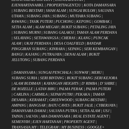
EJENHARTANAHKL
|
PROPERTYAGENT2U
|
KOTA DAMANSARA
|
SUBANG BESTARI
|
SHAH ALAM
|
SUNGAI BULOH
|
SAUJANA
UTAMA
|
SUBANG JAYA
|
SUBANG
|
MUTIARA SUBANG
|
RAWANG
|
TASIK PUTERI
|
PUCHONG
|
KEPONG
|
GOMBAK
|
SETIA ALAM
|
ALAM MEGAH
|
BUKIT SUBANG
|
PETALING JAYA
|
SUBANG MURNI
|
SUBANG GALAKSI
|
TAMAN ALAM PERDANA
|
SELAYANG
|
SETIAWANGSA
|
CHERAS
|
KLANG
|
PUNCAK
ALAM
|
UKAY PERDANA
|
DESA COALFIELD
|
BANDAR
PINGGIRAN SUBANG
|
KINRARA
|
SEPANG
|
SERI KEMBANGAN
|
BANGI
|
KAJANG
|
PUTRAJAYA
|
DENAI ALAM
|
BUKIT
JELUTONG
|
SUBANG PERDANA
|
DAMANSARA
|
SUNGAI PENCHALA
|
SUNWAY
|
MERU
|
SUBANG SURIA
|
SERI BINTANG
|
BUKIT SUBANG
|
SERI KEJORA
|
ALAM BUDIMAN
|
KAYANGAN HEIGHTS
|
D' RIMBA
|
D' SHIRE
|
DE ROZELLE
|
LATAN BIRU
|
PALMA PERAK
|
PALMA PUTERI
|
CARLINA
|
CARMILA
|
SEPAH PUTRI
|
PEKAKA
|
TAMAN
DESARIA
|
KERAMAT
|
GREENWOOD
|
SUBANG BESTARI
|
AMPANG
|
BANGSAR
|
BATU CAVES
|
BUKIT JALIL
|
CYBERJAYA
|
DAMANSARA DAMAI
|
SAUJANA PUTRA
|
SETIA ALAM
|
USJ
|
TAINIA
|
SALVIA
|
ARA DAMANSARA
|
REAL ESTATE AGENT
|
SEMENYIH
|
EJEN HARTANAH
|
PROPERTY AGENT
|
TRANSASIA.MY
|
TELEGRAM
|
MY BUSINESS
|
GOOGLE+