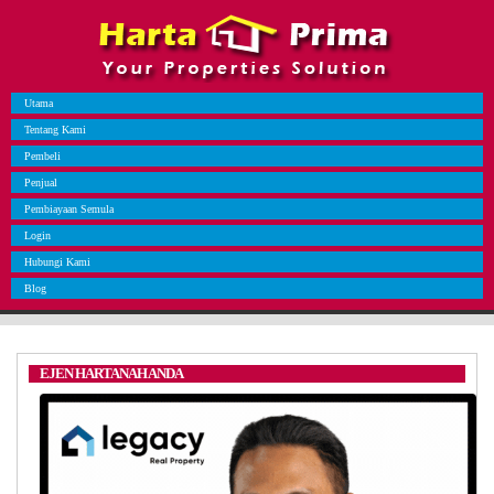
Utama
Tentang Kami
Pembeli
Penjual
Pembiayaan Semula
Login
Hubungi Kami
Blog
EJEN HARTANAH ANDA