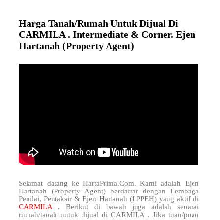
Harga Tanah/Rumah Untuk Dijual Di
CARMILA . Intermediate & Corner. Ejen
Hartanah (Property Agent)
Selamat datang ke HartaPrima.Com. Kami adalah Ejen
Hartanah (Property Agent) berdaftar dengan Lembaga
Penilai, Pentaksir & Ejen Hartanah (LPPEH) yang aktif di
CARMILA
. Berikut di bawah juga adalah senarai
rumah/tanah untuk dijual di CARMILA . Jika tuan/puan