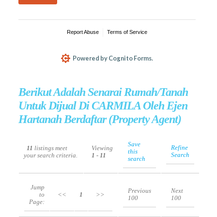
Berikut Adalah Senarai Rumah/Tanah
Untuk Dijual Di CARMILA Oleh Ejen
Hartanah Berdaftar (Property Agent)
Save
Refine
11
listings meet
Viewing
this
Search
your search criteria.
1 - 11
search
Jump
Previous
Next
to
<<
1
>>
100
100
Page: