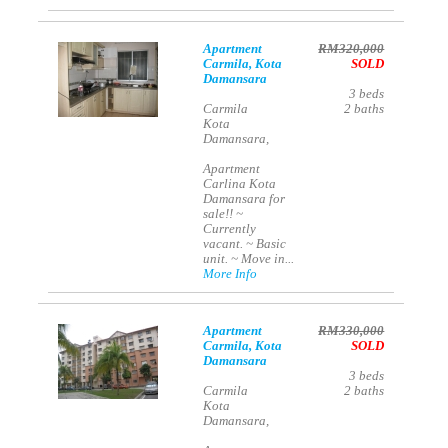
Apartment
RM320,000
Carmila, Kota
SOLD
Damansara
3
beds
Carmila
2
baths
Kota
Damansara,
Apartment
Carlina Kota
Damansara for
sale!! ~
Currently
vacant. ~ Basic
unit. ~ Move in...
More Info
Apartment
RM330,000
Carmila, Kota
SOLD
Damansara
3
beds
Carmila
2
baths
Kota
Damansara,