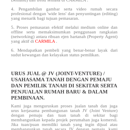
Demand) dan trend semasa di CARMILA .
4. Pengambilan gambar serta video rumah secara
profesional dengan 'wide lens' dan penyuntingan (editing)
yang menarik bagi tujuan pemasaran.
5. Proses pemasaran efektif melalui medium online dan
offline serta memaksimumkan penggunaan rangkaian
(networking) antara ribuan ejen hartanah (Property Agent)
yang aktif di
CARMILA
.
6. Mendapatkan pembeli yang benar-benar layak dari
sudut kewangan dan kelayakan status pemilikan.
URUS JUAL @ JV (JOINT-VENTURE) /
USAHASAMA TANAH DENGAN PEMAJU
DAN PEMILIK TANAH DI SEKITAR SERTA
PENJUALAN RUMAH BARU & DALAM
PEMBINAAN.
Kami juga menguruskan proses jualan tanah dan juga
urus kerjasama pembangunan tanah JV (Joint Venture)
dengan pemaju dan tuan tanah di sekitar
bagi
membangunkan kepada projek perumahan juga komersil.
Jika tuan/puan memiliki tanah yang ingin dijual atau
membangunkan tanah secara JV dengan pemaju, kami