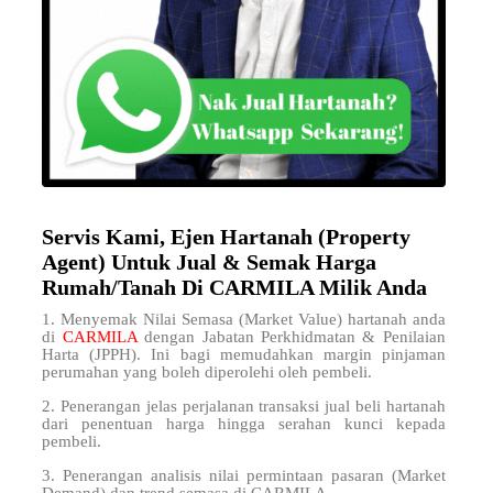
Servis Kami, Ejen Hartanah (Property
Agent) Untuk Jual & Semak Harga
Rumah/Tanah Di CARMILA Milik Anda
1. Menyemak Nilai Semasa (Market Value) hartanah anda
di
CARMILA
dengan Jabatan Perkhidmatan & Penilaian
Harta (JPPH). Ini bagi memudahkan margin pinjaman
perumahan yang boleh diperolehi oleh pembeli.
2. Penerangan jelas perjalanan transaksi jual beli hartanah
dari penentuan harga hingga serahan kunci kepada
pembeli.
3. Penerangan analisis nilai permintaan pasaran (Market