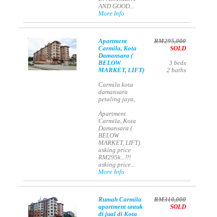
AND GOOD...
More Info
Apartment
RM295,000
Carmila, Kota
SOLD
Damansara (
BELOW
3
beds
MARKET, LIFT)
2
baths
Carmila kota
damansara
petaling jaya,
Apartment
Carmila, Kota
Damansara (
BELOW
MARKET, LIFT)
asking price
RM295k...!!!
asking price...
More Info
Rumah Carmila
RM310,000
apartment untuk
SOLD
di jual di Kota