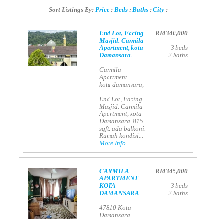
Sort Listings By:
Price
:
Beds
:
Baths
:
City
:
End Lot, Facing
RM340,000
Masjid. Carmila
Apartment, kota
3
beds
Damansara.
2
baths
Carmila
Apartment
kota damansara,
End Lot, Facing
Masjid. Carmila
Apartment, kota
Damansara. 815
sqft, ada balkoni.
Rumah kondisi...
More Info
CARMILA
RM345,000
APARTMENT
KOTA
3
beds
DAMANSARA
2
baths
47810 Kota
Damansara,