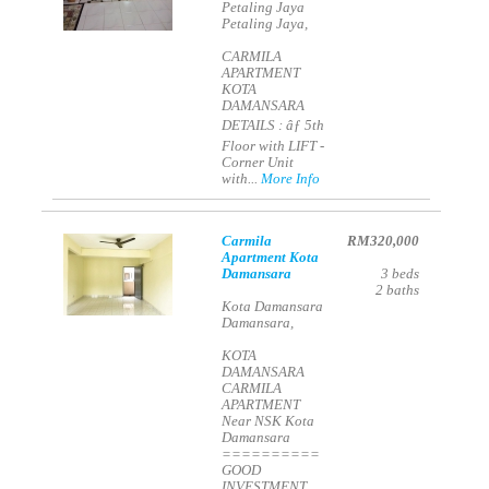
Petaling Jaya
Petaling Jaya,
CARMILA
APARTMENT
KOTA
DAMANSARA
DETAILS : âƒ 5th
Floor with LIFT -
Corner Unit
with...
More Info
Carmila
RM320,000
Apartment Kota
Damansara
3
beds
2
baths
Kota Damansara
Damansara,
KOTA
DAMANSARA
CARMILA
APARTMENT
Near NSK Kota
Damansara
==========
GOOD
INVESTMENT