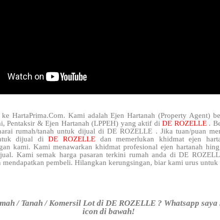
 ke HartaPrima.Com. Kami adalah Ejen Hartanah (Property Agent) be
i, Pentaksir & Ejen Hartanah (LPPEH) yang aktif di
DE ROZELLE
. B
narai rumah/tanah untuk dijual di DE ROZELLE . Jika tuan/puan mem
tuk dijual di
DE ROZELLE
dan memerlukan khidmat ejen harta
gan kami. Kami menawarkan khidmat profesional ejen hartanah hin
rjual. Kami semak harga pasaran terkini rumah anda di DE ROZELL
n mendapatkan pembeli. Hilangkan kerungsingan, biar kami urus untuk 
mah / Tanah / Komersil Lot di DE ROZELLE ? Whatsapp saya s
icon di bawah!