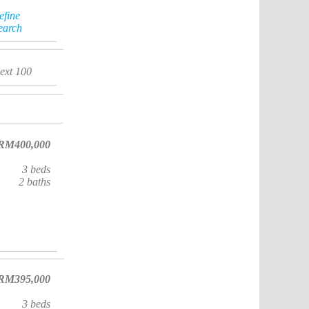
efine
earch
ext 100
RM400,000
3
beds
2
baths
RM395,000
3
beds