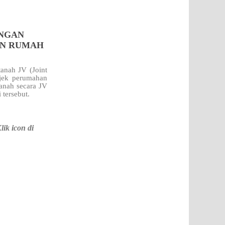
ENGAN
AN RUMAH
anah JV (Joint
jek perumahan
tanah secara JV
i
tersebut.
k icon di