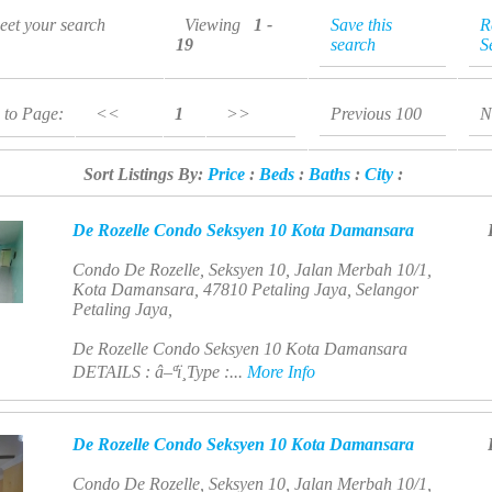
meet your search
Viewing
1 -
Save this
R
19
search
S
 to Page:
<<
1
>>
Previous 100
N
Sort Listings By:
Price
:
Beds
:
Baths
:
City
:
De Rozelle Condo Seksyen 10 Kota Damansara
Condo De Rozelle, Seksyen 10, Jalan Merbah 10/1,
Kota Damansara, 47810 Petaling Jaya, Selangor
Petaling Jaya,
De Rozelle Condo Seksyen 10 Kota Damansara
DETAILS : â–ªï¸Type :...
More Info
De Rozelle Condo Seksyen 10 Kota Damansara
Condo De Rozelle, Seksyen 10, Jalan Merbah 10/1,