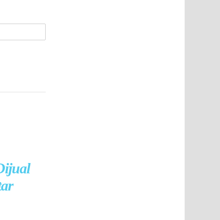
ijual
tar