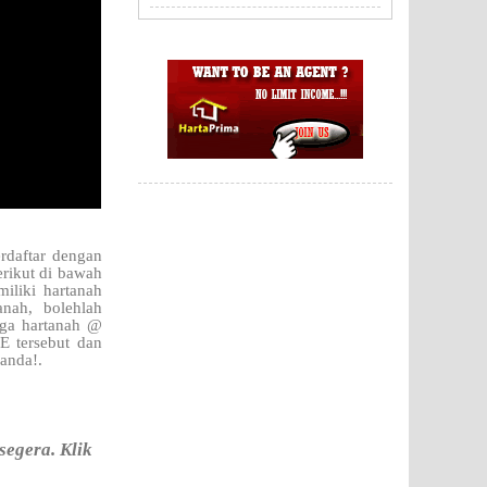
rdaftar dengan
erikut di bawah
iliki hartanah
nah, bolehlah
gga hartanah @
E tersebut dan
anda!.
egera. Klik