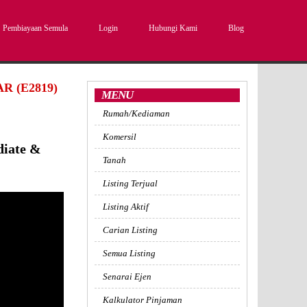
Pembiayaan Semula
Login
Hubungi Kami
Blog
 (E2819)
MENU
Rumah/Kediaman
Komersil
diate &
Tanah
Listing Terjual
Listing Aktif
Carian Listing
Semua Listing
Senarai Ejen
Kalkulator Pinjaman