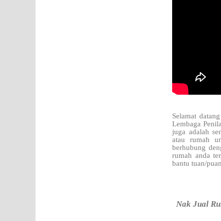
Selamat datang
Lembaga Penila
juga adalah se
atau rumah un
berhubung den
rumah anda te
bantu tuan/pua
Nak Jual Ru