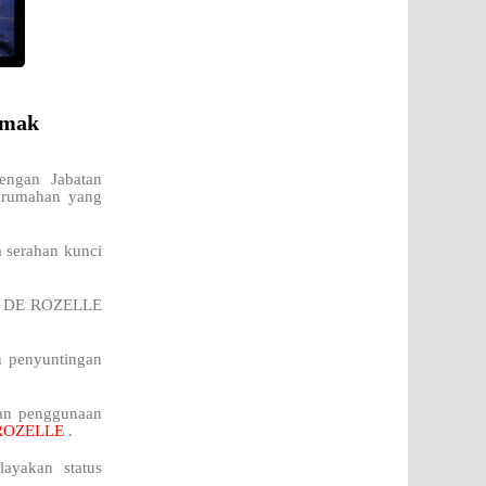
emak
engan Jabatan
perumahan yang
a serahan kunci
 di DE ROZELLE
n penyuntingan
kan penggunaan
ROZELLE
.
ayakan status