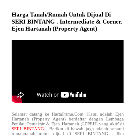
Harga Tanah/Rumah Untuk Dijual Di
SERI BINTANG . Intermediate & Corner.
Ejen Hartanah (Property Agent)
Selamat datang ke HartaPrima.Com. Kami adalah Ejen
Hartanah (Property Agent) berdaftar dengan Lembaga
Penilai, Pentaksir & Ejen Hartanah (LPPEH) yang aktif di
SERI BINTANG
. Berikut di bawah juga adalah senarai
rumah/tanah untuk dijual di SERI BINTANG . Jika