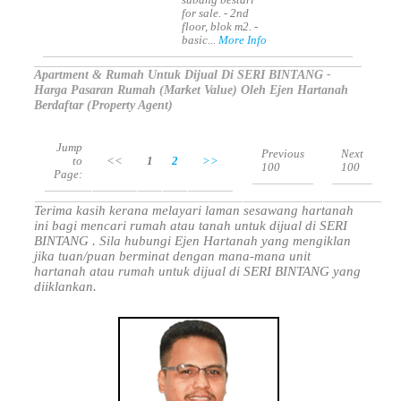
subang bestari
for sale. - 2nd
floor, blok m2. -
basic...
More Info
Apartment & Rumah Untuk Dijual Di SERI BINTANG -
Harga Pasaran Rumah (Market Value) Oleh Ejen Hartanah
Berdaftar (Property Agent)
Jump
Previous
Next
to
<<
1
2
>>
100
100
Page:
Terima kasih kerana melayari laman sesawang hartanah
ini bagi mencari rumah atau tanah untuk dijual di SERI
BINTANG . Sila hubungi Ejen Hartanah yang mengiklan
jika tuan/puan berminat dengan mana-mana unit
hartanah atau rumah untuk dijual di SERI BINTANG yang
diiklankan.