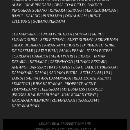
ALAM
|
UKAY PERDANA
|
DESA COALFIELD
|
BANDAR
PINGGIRAN SUBANG
|
KINRARA
|
SEPANG
|
SERI KEMBANGAN
|
BANGI
|
KAJANG
|
PUTRAJAYA
|
DENAI ALAM
|
BUKIT
JELUTONG
|
SUBANG PERDANA
|
DAMANSARA
|
SUNGAI PENCHALA
|
SUNWAY
|
MERU
|
SUBANG SURIA
|
SERI BINTANG
|
BUKIT SUBANG
|
SERI KEJORA
|
ALAM BUDIMAN
|
KAYANGAN HEIGHTS
|
D' RIMBA
|
D' SHIRE
|
DE ROZELLE
|
LATAN BIRU
|
PALMA PERAK
|
PALMA PUTERI
|
CARLINA
|
CARMILA
|
SEPAH PUTRI
|
PEKAKA
|
TAMAN
DESARIA
|
KERAMAT
|
GREENWOOD
|
SUBANG BESTARI
|
AMPANG
|
BANGSAR
|
BATU CAVES
|
BUKIT JALIL
|
CYBERJAYA
|
DAMANSARA DAMAI
|
SAUJANA PUTRA
|
SETIA ALAM
|
USJ
|
TAINIA
|
SALVIA
|
ARA DAMANSARA
|
REAL ESTATE AGENT
|
SEMENYIH
|
EJEN HARTANAH
|
PROPERTY AGENT
|
TRANSASIA.MY
|
TELEGRAM
|
MY BUSINESS
|
GOOGLE+
|
PROSES JUAL BELI RUMAH
|
JUAL RUMAH CEPAT
|
HARTANAHMILENIUM
|
ZDHARTANAH
|
TRANSASIA
|
HARTANAHMALL
LEGACY REAL PROPERTY SDN BHD
LPPEH NO: E(1)1925 / SSM NO: 1342671-P