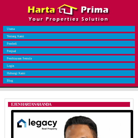
Utama
Tentang Kami
Pembeli
Penjual
Pembiayaan Semula
Login
Hubungi Kami
Blog
EJEN HARTANAH ANDA