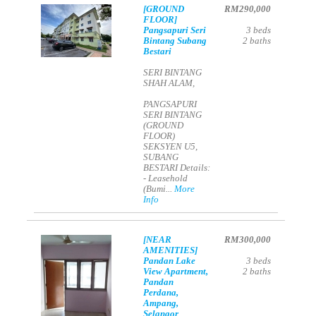
[GROUND
RM290,000
FLOOR]
Pangsapuri Seri
3
beds
Bintang Subang
2
baths
Bestari
SERI BINTANG
SHAH ALAM,
PANGSAPURI
SERI BINTANG
(GROUND
FLOOR)
SEKSYEN U5,
SUBANG
BESTARI Details:
- Leasehold
(Bumi...
More
Info
[NEAR
RM300,000
AMENITIES]
Pandan Lake
3
beds
View Apartment,
2
baths
Pandan
Perdana,
Ampang,
Selangor