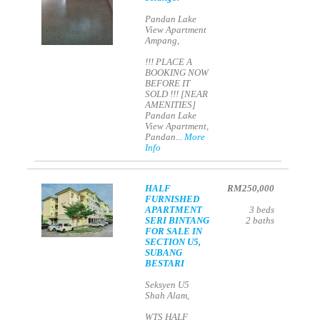
Pandan Lake
View Apartment
Ampang,
!!! PLACE A
BOOKING NOW
BEFORE IT
SOLD !!! [NEAR
AMENITIES]
Pandan Lake
View Apartment,
Pandan...
More
Info
HALF
RM250,000
FURNISHED
APARTMENT
3
beds
SERI BINTANG
2
baths
FOR SALE IN
SECTION U5,
SUBANG
BESTARI
Seksyen U5
Shah Alam,
WTS HALF