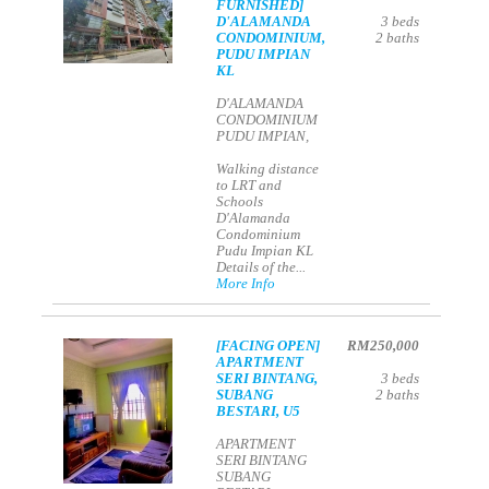
FURNISHED]
D'ALAMANDA
3
beds
CONDOMINIUM,
2
baths
PUDU IMPIAN
KL
D'ALAMANDA
CONDOMINIUM
PUDU IMPIAN,
Walking distance
to LRT and
Schools
D'Alamanda
Condominium
Pudu Impian KL
Details of the...
More Info
[FACING OPEN]
RM250,000
APARTMENT
SERI BINTANG,
3
beds
SUBANG
2
baths
BESTARI, U5
APARTMENT
SERI BINTANG
SUBANG