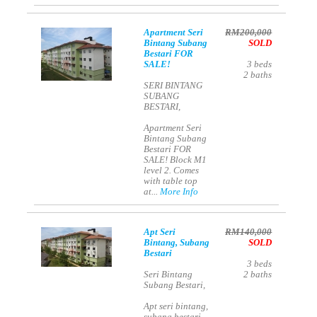
Apartment Seri
RM200,000
Bintang Subang
SOLD
Bestari FOR
SALE!
3
beds
2
baths
SERI BINTANG
SUBANG
BESTARI,
Apartment Seri
Bintang Subang
Bestari FOR
SALE! Block M1
level 2. Comes
with table top
at...
More Info
Apt Seri
RM140,000
Bintang, Subang
SOLD
Bestari
3
beds
Seri Bintang
2
baths
Subang Bestari,
Apt seri bintang,