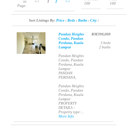
to
<<
1
2
>>
100
100
Page:
Sort Listings By:
Price
:
Beds
:
Baths
:
City
:
Pandan Heights
RM390,000
Condo, Pandan
Perdana, Kuala
3
beds
Lumpur
2
baths
Pandan Heights
Condo, Pandan
Perdana, Kuala
Lumpur
PANDAN
PERDANA,
Pandan Heights
Condo, Pandan
Perdana, Kuala
Lumpur
PROPERTY
DETAILS:-
Property type:...
More Info