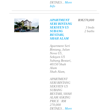
DETAILS...
More
Info
APARTMENT
RM270,000
SERI BINTANG
SEKSYEN U5
3
beds
SUBANG
2
baths
BESTARI,
SHAH ALAM
Apartment Seri
Bintang, Jalan
Nova U5,
Seksyen U5
Subang Bestari,
40150 Shah
Alam
Shah Alam,
APARTMENT
SERI BINTANG
SEKSYEN U5
SUBANG
BESTARI, SHAH
ALAM ASKING
PRICE : RM
270,000
DETAILS...
More