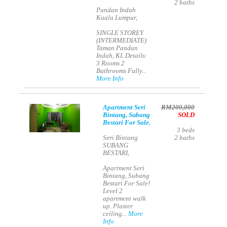
2
baths
Pandan Indah
Kuala Lumpur,
SINGLE STOREY
(INTERMEDIATE)
Taman Pandan
Indah, KL Details:
3 Rooms 2
Bathrooms Fully...
More Info
Apartment Seri
RM200,000
Bintang, Subang
SOLD
Bestari For Sale.
3
beds
Seri Bintang
2
baths
SUBANG
BESTARI,
Apartment Seri
Bintang, Subang
Bestari For Sale!
Level 2
apartment walk
up. Plaster
ceiling...
More
Info