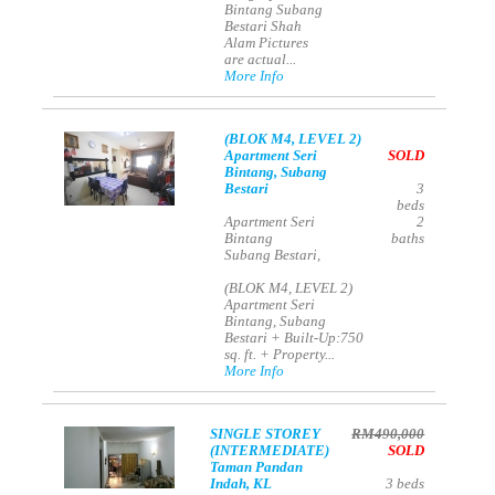
Bintang Subang
Bestari Shah
Alam Pictures
are actual...
More Info
(BLOK M4, LEVEL 2)
Apartment Seri
SOLD
Bintang, Subang
Bestari
3
beds
Apartment Seri
2
Bintang
baths
Subang Bestari,
(BLOK M4, LEVEL 2)
Apartment Seri
Bintang, Subang
Bestari + Built-Up:750
sq. ft. + Property...
More Info
SINGLE STOREY
RM490,000
(INTERMEDIATE)
SOLD
Taman Pandan
Indah, KL
3
beds