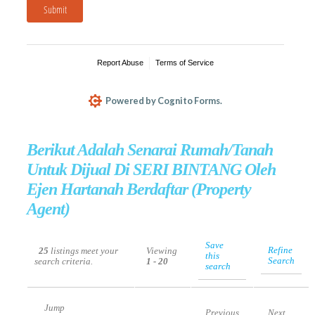
Berikut Adalah Senarai Rumah/Tanah
Untuk Dijual Di SERI BINTANG Oleh
Ejen Hartanah Berdaftar (Property
Agent)
Save
Refine
25
listings meet your
Viewing
this
Search
search criteria.
1 - 20
search
Jump
Previous
Next