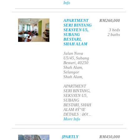
Info
APARTMENT
RM260,000
SERI BINTANG
SEKSYEN U5,
3
beds
SUBANG
2
baths
BESTARI,
SHAH ALAM
Jalan Nova
U5/45, Subang
Bestari, 40250
Shah Alam,
Selangor
Shah Alam,
APARTMENT
SERI BINTANG,
SEKSYEN U5,
SUBANG
BESTARI, SHAH
ALAM ðŸ“Œ
DETAILS : â€¢...
More Info
[PARTLY
RM450,000