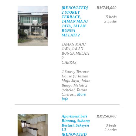
[RENOVATED]
RM745,000
2 STOREY
TERRACE,
5
beds
TAMAN MAJU
3
baths
JAYA, JALAN
BUNGA
MELATI 2
TAMAN MAJU
JAYA, JALAN
BUNGA MELATI
2
CHERAS,
2 Storey Terrace
House @ Taman
Maju Jaya, Jalan
Bunga Melati 2
(sebelah Taman
Cheras...
More
Info
Apartment Seri
RM250,000
Bintang, Subang
Bestari, Seksyen
3
beds
U5
2
baths
[RENOVATED