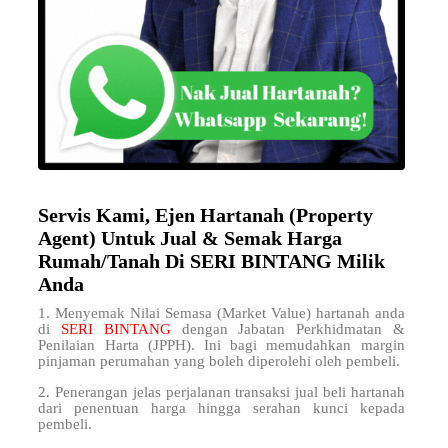
Servis Kami, Ejen Hartanah (Property
Agent) Untuk Jual & Semak Harga
Rumah/Tanah Di SERI BINTANG Milik
Anda
1. Menyemak Nilai Semasa (Market Value) hartanah anda
di
SERI BINTANG
dengan Jabatan Perkhidmatan &
Penilaian Harta (JPPH). Ini bagi memudahkan margin
pinjaman perumahan yang boleh diperolehi oleh pembeli.
2. Penerangan jelas perjalanan transaksi jual beli hartanah
dari penentuan harga hingga serahan kunci kepada
pembeli.