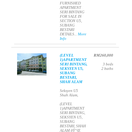
FURNISHED
APARTMENT
SERI BINTANG
FOR SALE IN
SECTION U5,
SUBANG
BESTARI
DETAILS...
More
Info
(LEVEL
RM260,000
1)APARTMENT
SERI BINTANG,
3
beds
SEKSYEN U5,
2
baths
SUBANG
BESTARI,
SHAH ALAM
Seksyen U5
Shah Alam,
(LEVEL
1)APARTMENT
SERI BINTANG,
SEKSYEN U5,
SUBANG
BESTARI, SHAH
ALAM ðŸ“Œ