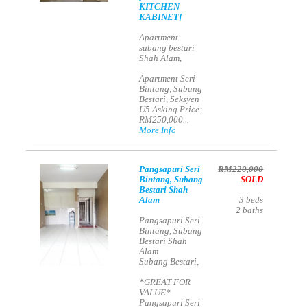
KITCHEN
KABINET]
Apartment
subang bestari
Shah Alam,
Apartment Seri
Bintang, Subang
Bestari, Seksyen
U5 Asking Price:
RM250,000...
More Info
Pangsapuri Seri
RM220,000
Bintang, Subang
SOLD
Bestari Shah
Alam
3
beds
2
baths
Pangsapuri Seri
Bintang, Subang
Bestari Shah
Alam
Subang Bestari,
*GREAT FOR
VALUE*
Pangsapuri Seri