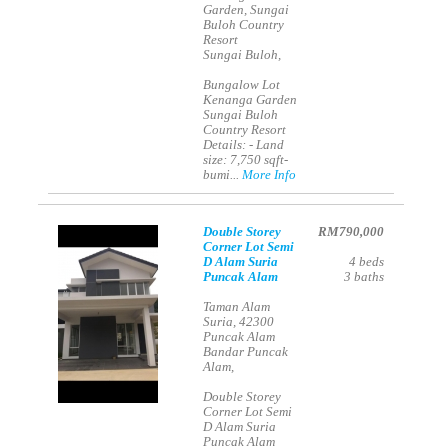
Garden, Sungai
Buloh Country
Resort
Sungai Buloh,
Bungalow Lot
Kenanga Garden
Sungai Buloh
Country Resort
Details: - Land
size: 7,750 sqft-
bumi...
More Info
Double Storey
RM790,000
Corner Lot Semi
D Alam Suria
4
beds
Puncak Alam
3
baths
Taman Alam
Suria, 42300
Puncak Alam
Bandar Puncak
Alam,
Double Storey
Corner Lot Semi
D Alam Suria
Puncak Alam