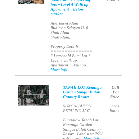
Shah Alam + 2 parking
2
baths
lots + Level 4 Walk up
Apartment + Below
market
Apartment Alam
Budiman Seksyen U10
Shah Alam
Shah Alam,
Property Details
===============
? Leasehold Bumi Lot ?
Level 4 walk up
Apartment ? Built up...
More Info
TANAH LOT Kenanga
Call
Garden Sungai Buloh
For
Country Resort
Price
SUNGAI BULOH
beds
PETALING JAYA,
baths
Bungalow Tanah Lot
Kenanga Garden
Sungai Buloh Country
Resort - Land size: 7998
sqft- bumi...
More Info