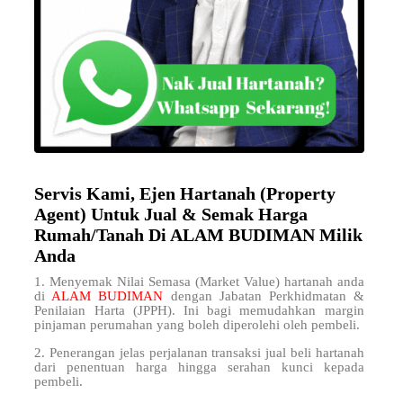
Servis Kami, Ejen Hartanah (Property
Agent) Untuk Jual & Semak Harga
Rumah/Tanah Di ALAM BUDIMAN Milik
Anda
1. Menyemak Nilai Semasa (Market Value) hartanah anda
di
ALAM BUDIMAN
dengan Jabatan Perkhidmatan &
Penilaian Harta (JPPH). Ini bagi memudahkan margin
pinjaman perumahan yang boleh diperolehi oleh pembeli.
2. Penerangan jelas perjalanan transaksi jual beli hartanah
dari penentuan harga hingga serahan kunci kepada
pembeli.