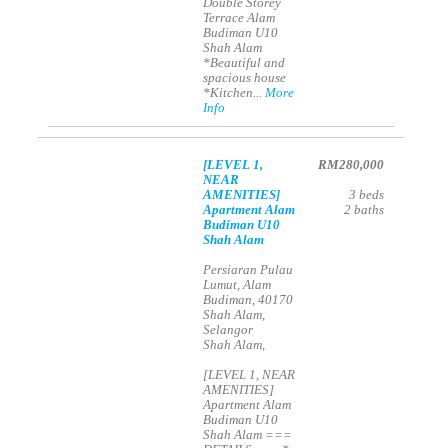
Double Storey
Terrace Alam
Budiman U10
Shah Alam
*Beautiful and
spacious house
*Kitchen...
More
Info
[LEVEL 1,
RM280,000
NEAR
AMENITIES]
3
beds
Apartment Alam
2
baths
Budiman U10
Shah Alam
Persiaran Pulau
Lumut, Alam
Budiman, 40170
Shah Alam,
Selangor
Shah Alam,
[LEVEL 1, NEAR
AMENITIES]
Apartment Alam
Budiman U10
Shah Alam ===