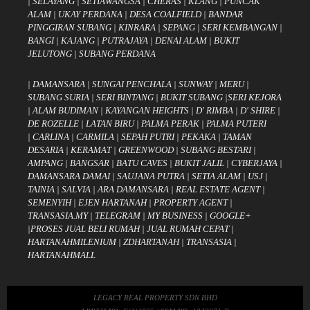
|
SELAYANG
|
SETIAWANGSA
|
CHERAS
|
KLANG
|
PUNCAK
ALAM
|
UKAY PERDANA
|
DESA COALFIELD
|
BANDAR
PINGGIRAN SUBANG
|
KINRARA
|
SEPANG
|
SERI KEMBANGAN
|
BANGI
|
KAJANG
|
PUTRAJAYA
|
DENAI ALAM
|
BUKIT
JELUTONG
|
SUBANG PERDANA
|
DAMANSARA
|
SUNGAI PENCHALA
|
SUNWAY
|
MERU
|
SUBANG SURIA
|
SERI BINTANG
|
BUKIT SUBANG
|
SERI KEJORA
|
ALAM BUDIMAN
|
KAYANGAN HEIGHTS
|
D' RIMBA
|
D' SHIRE
|
DE ROZELLE
|
LATAN BIRU
|
PALMA PERAK
|
PALMA PUTERI
|
CARLINA
|
CARMILA
|
SEPAH PUTRI
|
PEKAKA
|
TAMAN
DESARIA
|
KERAMAT
|
GREENWOOD
|
SUBANG BESTARI
|
AMPANG
|
BANGSAR
|
BATU CAVES
|
BUKIT JALIL
|
CYBERJAYA
|
DAMANSARA DAMAI
|
SAUJANA PUTRA
|
SETIA ALAM
|
USJ
|
TAINIA
|
SALVIA
|
ARA DAMANSARA
|
REAL ESTATE AGENT
|
SEMENYIH
|
EJEN HARTANAH
|
PROPERTY AGENT
|
TRANSASIA.MY
|
TELEGRAM
|
MY BUSINESS
|
GOOGLE+
|
PROSES JUAL BELI RUMAH
|
JUAL RUMAH CEPAT
|
HARTANAHMILENIUM
|
ZDHARTANAH
|
TRANSASIA
|
HARTANAHMALL
LEGACY REAL PROPERTY SDN BHD