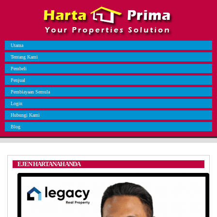
Utama
Tentang Kami
Pembeli
Penjual
Pembiayaan Semula
Login
Hubungi Kami
Blog
EJEN HARTANAH ANDA