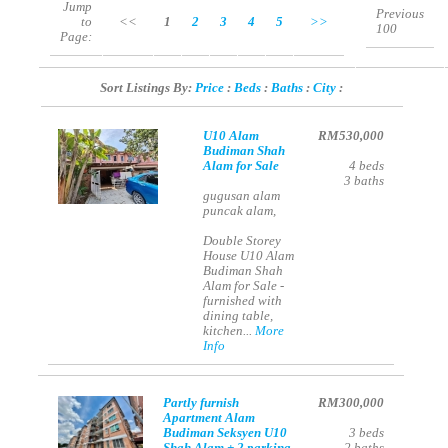
Jump
Previous
to
<<
1
2
3
4
5
>>
100
Page:
Sort Listings By:
Price
:
Beds
:
Baths
:
City
:
U10 Alam
RM530,000
Budiman Shah
Alam for Sale
4
beds
3
baths
gugusan alam
puncak alam,
Double Storey
House U10 Alam
Budiman Shah
Alam for Sale -
furnished with
dining table,
kitchen...
More
Info
Partly furnish
RM300,000
Apartment Alam
Budiman Seksyen U10
3
beds