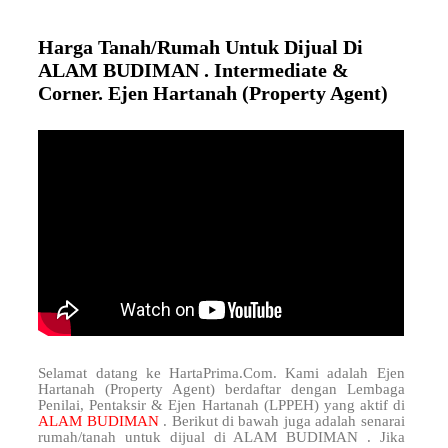
Harga Tanah/Rumah Untuk Dijual Di
ALAM BUDIMAN . Intermediate &
Corner. Ejen Hartanah (Property Agent)
Selamat datang ke HartaPrima.Com. Kami adalah Ejen
Hartanah (Property Agent) berdaftar dengan Lembaga
Penilai, Pentaksir & Ejen Hartanah (LPPEH) yang aktif di
ALAM BUDIMAN
. Berikut di bawah juga adalah senarai
rumah/tanah untuk dijual di ALAM BUDIMAN . Jika