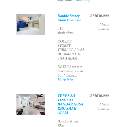
Double Storey
RM630,000
Alam Budiman
4
beds
u10
4
baths
shah alam,
DOUBLE
STOREY
TERRACE ALAM
BUDIMAN U10
SHAH ALAM .
===
DETAILS=== *
Leasehold, Bumi
Lot * Land...
More Info
TERES 2.5
RM630,000
TINGKAT
BANDAR NUSA
4
beds
RHU SHAH
4
baths
ALAM
Bandar Nusa
Rhu