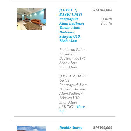
[LEVEL 2,
RM280,000
BASIC UNIT]
Pangsapuri
3
beds
Alam Budiman
2
baths
Taman Alam
Budiman
Seksyen U10,
Shah Alam
Persiaran Pulau
Lumut, Alam
Budiman, 40170
Shah Alam
Shah Alam,
[LEVEL 2, BASIC
UNIT]
Pangsapuri Alam
Budiman Taman
Alam Budiman
Seksyen U10,
Shah Alam
ASKING...
More
Info
Double Storey
RM590,000