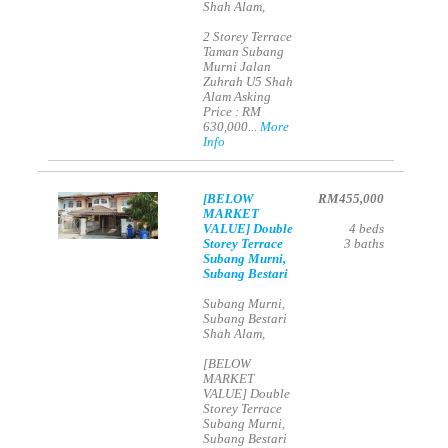
Shah Alam,
2 Storey Terrace
Taman Subang
Murni Jalan
Zuhrah U5 Shah
Alam Asking
Price : RM
630,000...
More
Info
[BELOW
RM455,000
MARKET
VALUE] Double
4
beds
Storey Terrace
3
baths
Subang Murni,
Subang Bestari
Subang Murni,
Subang Bestari
Shah Alam,
[BELOW
MARKET
VALUE] Double
Storey Terrace
Subang Murni,
Subang Bestari