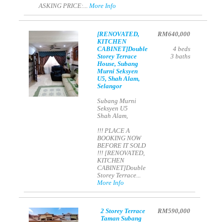
ASKING PRICE:...
More Info
[RENOVATED,
RM640,000
KITCHEN
CABINET]Double
4
beds
Storey Terrace
3
baths
House, Subang
Murni Seksyen
U5, Shah Alam,
Selangor
Subang Murni
Seksyen U5
Shah Alam,
!!! PLACE A
BOOKING NOW
BEFORE IT SOLD
!!! [RENOVATED,
KITCHEN
CABINET]Double
Storey Terrace...
More Info
2 Storey Terrace
RM590,000
Taman Subang