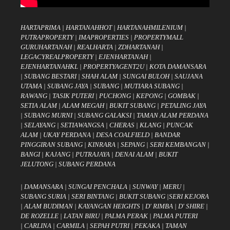
HARTAPRIMA
|
HARTANAHHOT
|
HARTANAHMILENIUM
|
PUTRAPROPERTY
|
IMAPROPERTIES
|
PROPERTYMALL
GURUHARTANAH
|
REALHARTA
|
ZDHARTANAH
|
LEGACYREALPROPERTY
|
EJENHARTANAH
|
EJENHARTANAHKL
|
PROPERTYAGENT2U
|
KOTA DAMANSARA
|
SUBANG BESTARI
|
SHAH ALAM
|
SUNGAI BULOH
|
SAUJANA
UTAMA
|
SUBANG JAYA
|
SUBANG
|
MUTIARA SUBANG
|
RAWANG
|
TASIK PUTERI
|
PUCHONG
|
KEPONG
|
GOMBAK
|
SETIA ALAM
|
ALAM MEGAH
|
BUKIT SUBANG
|
PETALING JAYA
|
SUBANG MURNI
|
SUBANG GALAKSI
|
TAMAN ALAM PERDANA
|
SELAYANG
|
SETIAWANGSA
|
CHERAS
|
KLANG
|
PUNCAK
ALAM
|
UKAY PERDANA
|
DESA COALFIELD
|
BANDAR
PINGGIRAN SUBANG
|
KINRARA
|
SEPANG
|
SERI KEMBANGAN
|
BANGI
|
KAJANG
|
PUTRAJAYA
|
DENAI ALAM
|
BUKIT
JELUTONG
|
SUBANG PERDANA
|
DAMANSARA
|
SUNGAI PENCHALA
|
SUNWAY
|
MERU
|
SUBANG SURIA
|
SERI BINTANG
|
BUKIT SUBANG
|
SERI KEJORA
|
ALAM BUDIMAN
|
KAYANGAN HEIGHTS
|
D' RIMBA
|
D' SHIRE
|
DE ROZELLE
|
LATAN BIRU
|
PALMA PERAK
|
PALMA PUTERI
|
CARLINA
|
CARMILA
|
SEPAH PUTRI
|
PEKAKA
|
TAMAN