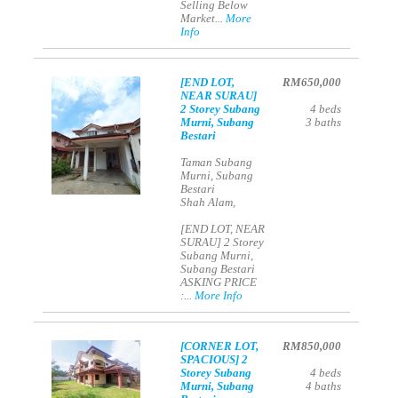
Selling Below
Market...
More
Info
[END LOT,
RM650,000
NEAR SURAU]
2 Storey Subang
4
beds
Murni, Subang
3
baths
Bestari
Taman Subang
Murni, Subang
Bestari
Shah Alam,
[END LOT, NEAR
SURAU] 2 Storey
Subang Murni,
Subang Bestari
ASKING PRICE
:...
More Info
[CORNER LOT,
RM850,000
SPACIOUS] 2
Storey Subang
4
beds
Murni, Subang
4
baths