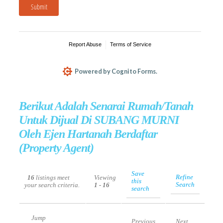
Berikut Adalah Senarai Rumah/Tanah
Untuk Dijual Di SUBANG MURNI
Oleh Ejen Hartanah Berdaftar
(Property Agent)
Save
Refine
16
listings meet
Viewing
this
Search
your search criteria.
1 - 16
search
Jump
Previous
Next