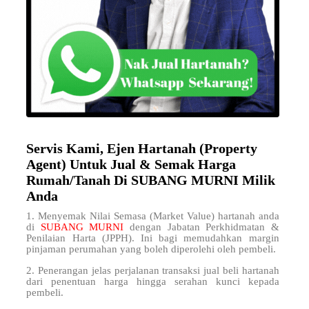
Servis Kami, Ejen Hartanah (Property
Agent) Untuk Jual & Semak Harga
Rumah/Tanah Di SUBANG MURNI Milik
Anda
1. Menyemak Nilai Semasa (Market Value) hartanah anda
di
SUBANG MURNI
dengan Jabatan Perkhidmatan &
Penilaian Harta (JPPH). Ini bagi memudahkan margin
pinjaman perumahan yang boleh diperolehi oleh pembeli.
2. Penerangan jelas perjalanan transaksi jual beli hartanah
dari penentuan harga hingga serahan kunci kepada
pembeli.