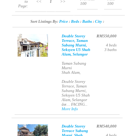
to
<<
1
>>
100
100
Page:
Sort Listings By:
Price
:
Beds
:
Baths
:
City
:
Double Storey
RM550,000
Terrace, Taman
Subang Murni,
4
beds
Seksyen U5 Shah
3
baths
Alam, Selangor
Taman Subang
Murni
Shah Alam,
Double Storey
Terrace, Taman
Subang Murni,
Seksyen U5 Shah
Alam, Selangor
âœ… FACING...
More Info
Double Storey
RM540,000
Terrace Subang
Murni, Shah
4
beds