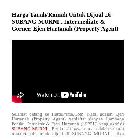
Harga Tanah/Rumah Untuk Dijual Di
SUBANG MURNI . Intermediate &
Corner. Ejen Hartanah (Property Agent)
Selamat datang ke HartaPrima.Com. Kami adalah Ejen
Hartanah (Property Agent) berdaftar dengan Lembaga
Penilai, Pentaksir & Ejen Hartanah (LPPEH) yang aktif di
SUBANG MURNI
. Berikut di bawah juga adalah senarai
rumah/tanah untuk dijual di SUBANG MURNI . Jika