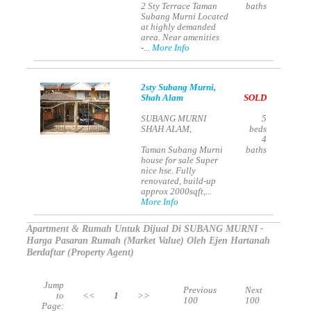
2 Sty Terrace Taman
baths
Subang Murni Located
at highly demanded
area. Near amenities
-...
More Info
2sty Subang Murni,
Shah Alam
SOLD
SUBANG MURNI
5
SHAH ALAM,
beds
4
Taman Subang Murni
baths
house for sale Super
nice hse. Fully
renovated, build-up
approx 2000sqft,...
More Info
Apartment & Rumah Untuk Dijual Di SUBANG MURNI -
Harga Pasaran Rumah (Market Value) Oleh Ejen Hartanah
Berdaftar (Property Agent)
Jump
Previous
Next
to
<<
1
>>
100
100
Page: