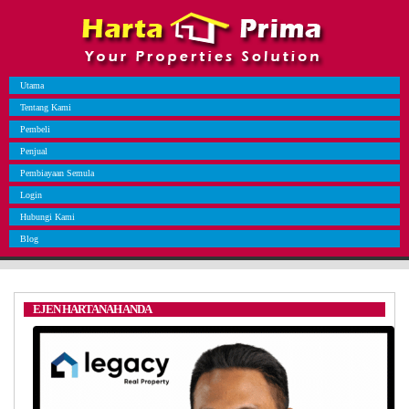
Utama
Tentang Kami
Pembeli
Penjual
Pembiayaan Semula
Login
Hubungi Kami
Blog
EJEN HARTANAH ANDA