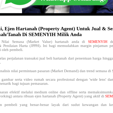
i, Ejen Hartanah (Property Agent) Untuk Jual & S
ah/Tanah Di SEMENYIH Milik Anda
Nilai Semasa (Market Value) hartanah anda di
SEMENYIH
d
& Penilaian Harta (JPPH). Ini bagi memudahkan margin pinjaman 
i oleh pembeli.
elas perjalanan transaksi jual beli hartanah dari penentuan harga hingg
.
analisis nilai permintaan pasaran (Market Demand) dan trend semasa 
 gambar serta video rumah secara profesional dengan 'wide lens' da
menarik bagi tujuan pemasaran.
saran efektif melalui medium online dan offline serta memaksimum
orking) antara ribuan ejen hartanah (Property Agent) yang aktif di
SEM
n pembeli yang benar-benar layak dari sudut kewangan dan kel