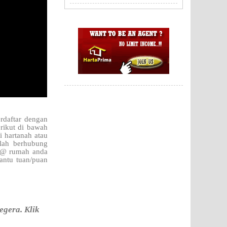
rdaftar dengan
erikut di bawah
i hartanah atau
hlah berhubung
h @ rumah anda
antu tuan/puan
egera. Klik