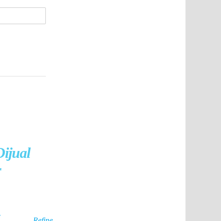
ijual
r
e
Refine