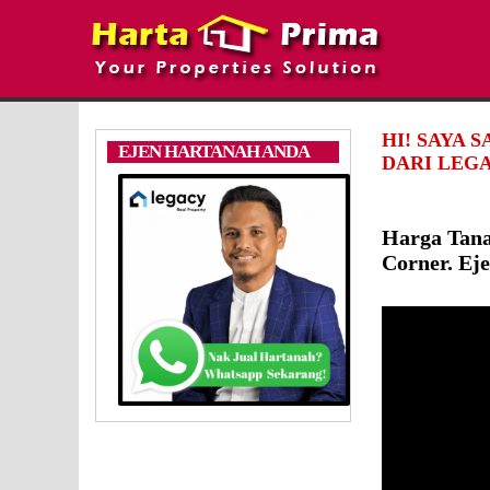
HI! SAYA 
EJEN HARTANAH ANDA
DARI LEGA
Harga Tan
Corner. Ej