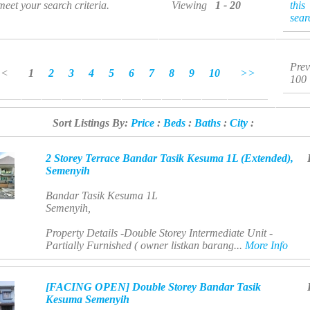
 meet your search criteria.
Viewing
1 - 20
this
sear
Prev
<<
1
2
3
4
5
6
7
8
9
10
>>
100
Sort Listings By:
Price
:
Beds
:
Baths
:
City
:
2 Storey Terrace Bandar Tasik Kesuma 1L (Extended),
Semenyih
Bandar Tasik Kesuma 1L
Semenyih,
Property Details -Double Storey Intermediate Unit -
Partially Furnished ( owner listkan barang...
More Info
[FACING OPEN] Double Storey Bandar Tasik
Kesuma Semenyih