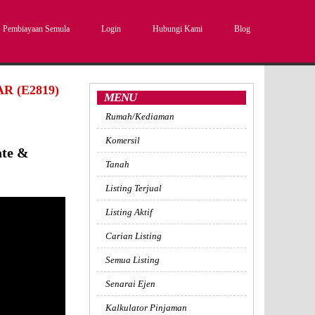
Pembiayaan Semula
Login
Hubungi Kami
Blog
 (E2819)
MENU
Rumah/Kediaman
Komersil
ate &
Tanah
Listing Terjual
Listing Aktif
Carian Listing
Semua Listing
Senarai Ejen
Kalkulator Pinjaman