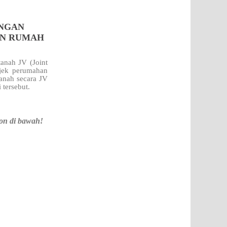
ENGAN
AN RUMAH
anah JV (Joint
jek perumahan
tanah secara JV
i
tersebut.
on di bawah!