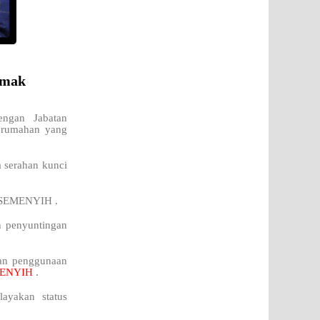
emak
engan Jabatan
perumahan yang
a serahan kunci
di SEMENYIH .
n penyuntingan
kan penggunaan
ENYIH
.
ayakan status