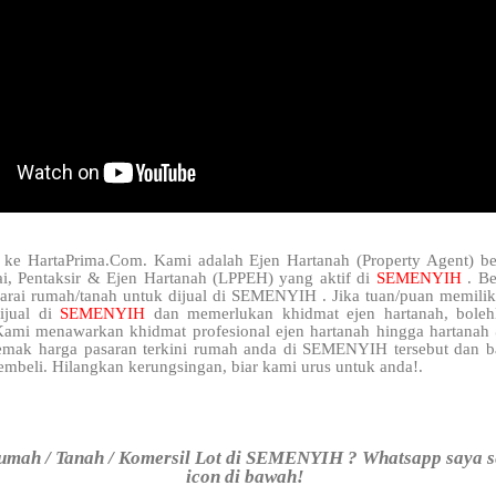
 ke HartaPrima.Com. Kami adalah Ejen Hartanah (Property Agent) be
i, Pentaksir & Ejen Hartanah (LPPEH) yang aktif di
SEMENYIH
. B
narai rumah/tanah untuk dijual di SEMENYIH . Jika tuan/puan memilik
ijual di
SEMENYIH
dan memerlukan khidmat ejen hartanah, bole
ami menawarkan khidmat profesional ejen hartanah hingga hartana
semak harga pasaran terkini rumah anda di SEMENYIH tersebut dan b
mbeli. Hilangkan kerungsingan, biar kami urus untuk anda!.
umah / Tanah / Komersil Lot di SEMENYIH ? Whatsapp saya s
icon di bawah!