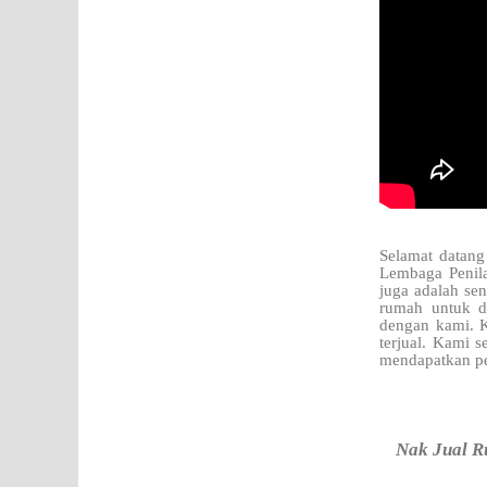
Selamat datang
Lembaga Penila
juga adalah se
rumah untuk d
dengan kami. K
terjual. Kami 
mendapatkan pe
Nak Jual R