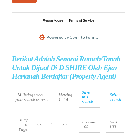
Berikut Adalah Senarai Rumah/Tanah
Untuk Dijual Di D'SHIRE Oleh Ejen
Hartanah Berdaftar (Property Agent)
Save
Refine
14
listings meet
Viewing
this
Search
your search criteria.
1 - 14
search
Jump
Previous
Next
to
<<
1
>>
100
100
Page: