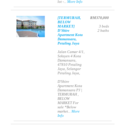
lot -...
More Info
[TERMURAH,
RM370,000
BELOW
MARKET]
3
beds
D'Shire
2
baths
Apartment Kota
Damansara,
Petaling Jaya
Jalan Camar 4/1,
Seksyen 4 Kota
Damansara,
47810 Petaling
Jaya, Selangor
Petaling Jaya,
D'Shire
Apartment Kota
Damansara PJ |
TERMURAH ,
BELOW
MARKET For
sale *Below
market...
More
Info