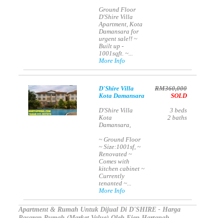
Ground Floor
D'Shire Villa
Apartment, Kota
Damansara for
urgent sale!! ~
Built up -
1001sqft. ~...
More Info
D'Shire Villa
RM360,000
Kota Damansara
SOLD
D'Shire Villa
3
beds
Kota
2
baths
Damansara,
~ Ground Floor
~ Size:1001sf, ~
Renovated ~
Comes with
kitchen cabinet ~
Currently
tenanted ~...
More Info
Apartment & Rumah Untuk Dijual Di D'SHIRE - Harga
Pasaran Rumah (Market Value) Oleh Ejen Hartanah