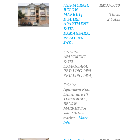
[TERMURAH,
RM370,000
BELOW
MARKET]
3
beds
D'SHIRE
2
baths
APARTMENT
KOTA
DAMANSARA,
PETALING
JAYA
D'SHIRE
APARTMENT,
KOTA
DAMANSARA,
PETALING JAYA
PETALING JAYA,
D'Shire
Apartment Kota
Damansara PJ |
TERMURAH ,
BELOW
MARKET For
sale *Below
market...
More
Info