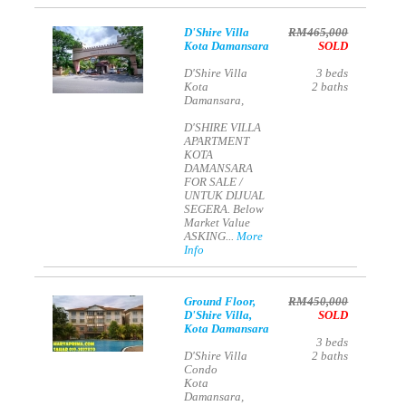
D'Shire Villa
RM465,000
Kota Damansara
SOLD
D'Shire Villa
3
beds
Kota
2
baths
Damansara,
D'SHIRE VILLA
APARTMENT
KOTA
DAMANSARA
FOR SALE /
UNTUK DIJUAL
SEGERA. Below
Market Value
ASKING...
More
Info
Ground Floor,
RM450,000
D'Shire Villa,
SOLD
Kota Damansara
3
beds
D'Shire Villa
2
baths
Condo
Kota
Damansara,