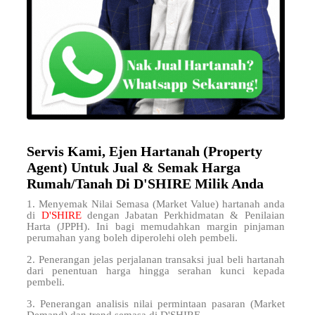
Servis Kami, Ejen Hartanah (Property
Agent) Untuk Jual & Semak Harga
Rumah/Tanah Di D'SHIRE Milik Anda
1. Menyemak Nilai Semasa (Market Value) hartanah anda
di
D'SHIRE
dengan Jabatan Perkhidmatan & Penilaian
Harta (JPPH). Ini bagi memudahkan margin pinjaman
perumahan yang boleh diperolehi oleh pembeli.
2. Penerangan jelas perjalanan transaksi jual beli hartanah
dari penentuan harga hingga serahan kunci kepada
pembeli.
3. Penerangan analisis nilai permintaan pasaran (Market