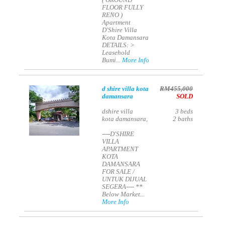
( GROUND
FLOOR FULLY
RENO )
Apartment
D'Shire Villa
Kota Damansara
DETAILS: >
Leasehold
Bumi...
More Info
d shire villa kota
RM455,000
damansara
SOLD
dshire villa
3
beds
kota damansara,
2
baths
----D'SHIRE
VILLA
APARTMENT
KOTA
DAMANSARA
FOR SALE /
UNTUK DIJUAL
SEGERA---- **
Below Market...
More Info