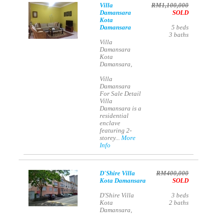
Villa
RM1,100,000
Damansara
SOLD
Kota
Damansara
5
beds
3
baths
Villa
Damansara
Kota
Damansara,
Villa
Damansara
For Sale Detail
Villa
Damansara is a
residential
enclave
featuring 2-
storey...
More
Info
D'Shire Villa
RM400,000
Kota Damansara
SOLD
D'Shire Villa
3
beds
Kota
2
baths
Damansara,