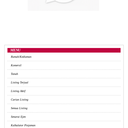
MENU
Rumah/Kediaman
Komersil
Tanah
Listing Terjual
Listing Aktif
Carian Listing
Semua Listing
Senarai Ejen
Kalkulator Pinjaman