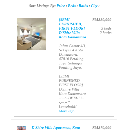
Sort Listings By:
Price
:
Beds
:
Baths
:
City
:
[SEMI
RM380,000
FURNISHED,
FIRST FLOOR]
3
beds
D'Shire Villa
2
baths
Kota Damansara
Jalan Camar 4/1,
Seksyen 4 Kota
Damansara,
47810 Petaling
Jaya, Selangor
Petaling Jaya,
[SEMI
FURNISHED,
FIRST FLOOR]
D'Shire Villa
Kota Damansara
--:--:--DETAILS-
-:--:-- *
Leasehold/...
More Info
D'Shire Villa Apartment, Kota
RM370,000