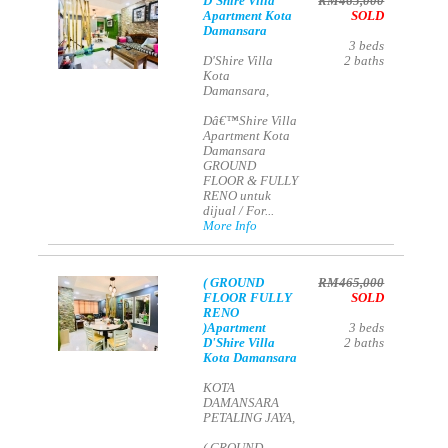
D'Shire Villa
RM465,000
Apartment Kota
SOLD
Damansara
3
beds
D'Shire Villa
2
baths
Kota
Damansara,
Dâ€™Shire Villa
Apartment Kota
Damansara
GROUND
FLOOR & FULLY
RENO untuk
dijual / For...
More Info
( GROUND
RM465,000
FLOOR FULLY
SOLD
RENO
)Apartment
3
beds
D'Shire Villa
2
baths
Kota Damansara
KOTA
DAMANSARA
PETALING JAYA,