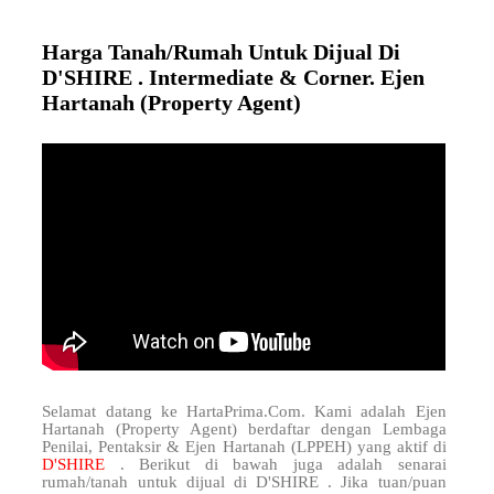
Harga Tanah/Rumah Untuk Dijual Di
D'SHIRE . Intermediate & Corner. Ejen
Hartanah (Property Agent)
Selamat datang ke HartaPrima.Com. Kami adalah Ejen
Hartanah (Property Agent) berdaftar dengan Lembaga
Penilai, Pentaksir & Ejen Hartanah (LPPEH) yang aktif di
D'SHIRE
. Berikut di bawah juga adalah senarai
rumah/tanah untuk dijual di D'SHIRE . Jika tuan/puan