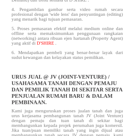
Demand) dan trend semasa di D'SHIRE .
4. Pengambilan gambar serta video rumah secara
profesional dengan 'wide lens' dan penyuntingan (editing)
yang menarik bagi tujuan pemasaran.
5. Proses pemasaran efektif melalui medium online dan
offline serta memaksimumkan penggunaan rangkaian
(networking) antara ribuan ejen hartanah (Property Agent)
yang aktif di
D'SHIRE
.
6. Mendapatkan pembeli yang benar-benar layak dari
sudut kewangan dan kelayakan status pemilikan.
URUS JUAL @ JV (JOINT-VENTURE) /
USAHASAMA TANAH DENGAN PEMAJU
DAN PEMILIK TANAH DI SEKITAR SERTA
PENJUALAN RUMAH BARU & DALAM
PEMBINAAN.
Kami juga menguruskan proses jualan tanah dan juga
urus kerjasama pembangunan tanah JV (Joint Venture)
dengan pemaju dan tuan tanah di sekitar
bagi
membangunkan kepada projek perumahan juga komersil.
Jika tuan/puan memiliki tanah yang ingin dijual atau
membangunkan tanah secara JV dengan pemaju, kami