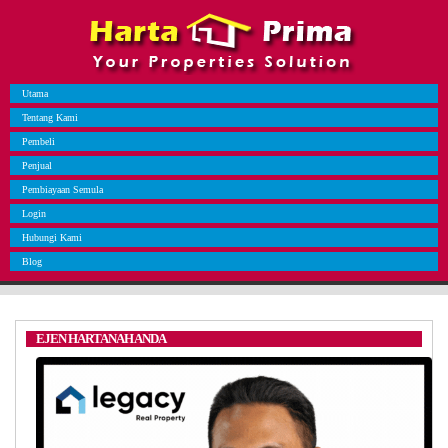
Utama
Tentang Kami
Pembeli
Penjual
Pembiayaan Semula
Login
Hubungi Kami
Blog
EJEN HARTANAH ANDA