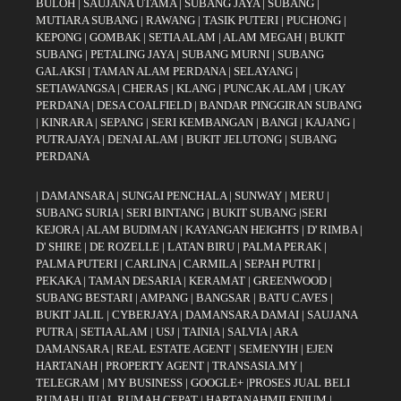
BULOH
|
SAUJANA UTAMA
|
SUBANG JAYA
|
SUBANG
|
MUTIARA SUBANG
|
RAWANG
|
TASIK PUTERI
|
PUCHONG
|
KEPONG
|
GOMBAK
|
SETIA ALAM
|
ALAM MEGAH
|
BUKIT
SUBANG
|
PETALING JAYA
|
SUBANG MURNI
|
SUBANG
GALAKSI
|
TAMAN ALAM PERDANA
|
SELAYANG
|
SETIAWANGSA
|
CHERAS
|
KLANG
|
PUNCAK ALAM
|
UKAY
PERDANA
|
DESA COALFIELD
|
BANDAR PINGGIRAN SUBANG
|
KINRARA
|
SEPANG
|
SERI KEMBANGAN
|
BANGI
|
KAJANG
|
PUTRAJAYA
|
DENAI ALAM
|
BUKIT JELUTONG
|
SUBANG
PERDANA
|
DAMANSARA
|
SUNGAI PENCHALA
|
SUNWAY
|
MERU
|
SUBANG SURIA
|
SERI BINTANG
|
BUKIT SUBANG
|
SERI
KEJORA
|
ALAM BUDIMAN
|
KAYANGAN HEIGHTS
|
D' RIMBA
|
D' SHIRE
|
DE ROZELLE
|
LATAN BIRU
|
PALMA PERAK
|
PALMA PUTERI
|
CARLINA
|
CARMILA
|
SEPAH PUTRI
|
PEKAKA
|
TAMAN DESARIA
|
KERAMAT
|
GREENWOOD
|
SUBANG BESTARI
|
AMPANG
|
BANGSAR
|
BATU CAVES
|
BUKIT JALIL
|
CYBERJAYA
|
DAMANSARA DAMAI
|
SAUJANA
PUTRA
|
SETIA ALAM
|
USJ
|
TAINIA
|
SALVIA
|
ARA
DAMANSARA
|
REAL ESTATE AGENT
|
SEMENYIH
|
EJEN
HARTANAH
|
PROPERTY AGENT
|
TRANSASIA.MY
|
TELEGRAM
|
MY BUSINESS
|
GOOGLE+
|
PROSES JUAL BELI
RUMAH
|
JUAL RUMAH CEPAT
|
HARTANAHMILENIUM
|