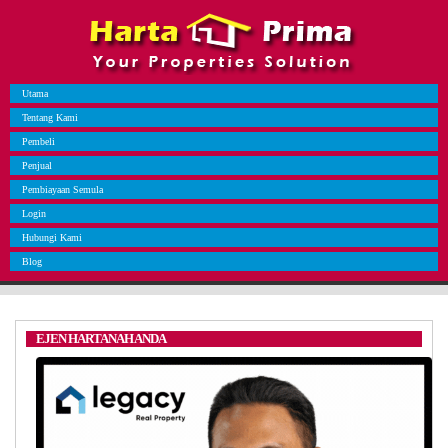
Utama
Tentang Kami
Pembeli
Penjual
Pembiayaan Semula
Login
Hubungi Kami
Blog
EJEN HARTANAH ANDA