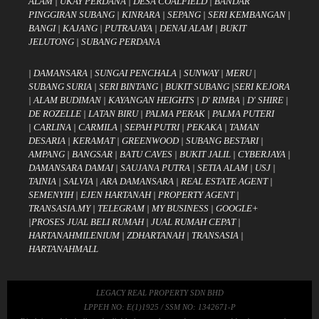
ALAM
|
UKAY PERDANA
|
DESA COALFIELD
|
BANDAR
PINGGIRAN SUBANG
|
KINRARA
|
SEPANG
|
SERI KEMBANGAN
|
BANGI
|
KAJANG
|
PUTRAJAYA
|
DENAI ALAM
|
BUKIT
JELUTONG
|
SUBANG PERDANA
|
DAMANSARA
|
SUNGAI PENCHALA
|
SUNWAY
|
MERU
|
SUBANG SURIA
|
SERI BINTANG
|
BUKIT SUBANG
|
SERI KEJORA
|
ALAM BUDIMAN
|
KAYANGAN HEIGHTS
|
D' RIMBA
|
D' SHIRE
|
DE ROZELLE
|
LATAN BIRU
|
PALMA PERAK
|
PALMA PUTERI
|
CARLINA
|
CARMILA
|
SEPAH PUTRI
|
PEKAKA
|
TAMAN
DESARIA
|
KERAMAT
|
GREENWOOD
|
SUBANG BESTARI
|
AMPANG
|
BANGSAR
|
BATU CAVES
|
BUKIT JALIL
|
CYBERJAYA
|
DAMANSARA DAMAI
|
SAUJANA PUTRA
|
SETIA ALAM
|
USJ
|
TAINIA
|
SALVIA
|
ARA DAMANSARA
|
REAL ESTATE AGENT
|
SEMENYIH
|
EJEN HARTANAH
|
PROPERTY AGENT
|
TRANSASIA.MY
|
TELEGRAM
|
MY BUSINESS
|
GOOGLE+
|
PROSES JUAL BELI RUMAH
|
JUAL RUMAH CEPAT
|
HARTANAHMILENIUM
|
ZDHARTANAH
|
TRANSASIA
|
HARTANAHMALL
LEGACY REAL PROPERTY SDN BHD
LPPEH NO: E(1)1925 / SSM NO: 1342671-P