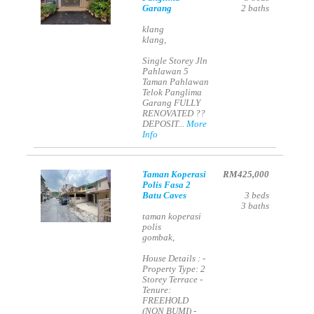
Garang
2
baths
klang
klang,
Single Storey Jln
Pahlawan 5
Taman Pahlawan
Telok Panglima
Garang FULLY
RENOVATED ??
DEPOSIT...
More
Info
Taman Koperasi
RM425,000
Polis Fasa 2
Batu Caves
3
beds
3
baths
taman koperasi
polis
gombak,
House Details : -
Property Type: 2
Storey Terrace -
Tenure:
FREEHOLD
(NON BUMI) -