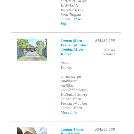
OPEN ?BUKAN
KAWASAN
BANJIR Teres
Satu Tingkat
Jalan...
More
Info
Taman Meru
RM480,000
Permai @ Jalan
Jambu, Meru
6
beds
Klang
5
baths
Meru
Klang,
Turun harga
rm498k ke
rm480k
nego???? Semi
D Double Storey
Taman Meru
Permai @ Jalan
Jambu, Meru...
More Info
Taman Aman,
RM385,000