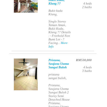
Bukit Kuda,
Klang ??
4
beds
2
baths
Bukit kuda
Klang,
Single Storey
Taman Aman,
Bukit Kuda,
Klang ?? Details
: - Freehold Non
Bumi Lot - ?
Facing...
More
Info
Pristana,
RM530,000
Saujana Utama
Sungai Buloh
4
beds
3
baths
pristana
sungai buloh,
Pristana,
Saujana Utama
Sungai Buloh 2
Storey Semi
Detached House
Pristana,
Saujana Utama