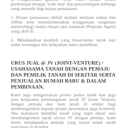
profesional dengan 'wide lens' dan penyuntingan (editing)
yang menarik bagi tujuan pemasaran.
5. Proses pemasaran efektif melalui medium online dan
offline serta memaksimumkan penggunaan rangkaian
(networking) antara ribuan ejen hartanah (Property Agent)
yang aktif di
.
6. Mendapatkan pembeli yang benar-benar layak dari
sudut kewangan dan kelayakan status pemilikan.
URUS JUAL @ JV (JOINT-VENTURE) /
USAHASAMA TANAH DENGAN PEMAJU
DAN PEMILIK TANAH DI SEKITAR SERTA
PENJUALAN RUMAH BARU & DALAM
PEMBINAAN.
Kami juga menguruskan proses jualan tanah dan juga
urus kerjasama pembangunan tanah JV (Joint Venture)
dengan pemaju dan tuan tanah di sekitar
bagi
membangunkan kepada projek perumahan juga komersil.
Jika tuan/puan memiliki tanah yang ingin dijual atau
membangunkan tanah secara JV dengan pemaju, kami
bantu mendapatkan pemaju yang sesuai untuk tanah
tuan/puan di
tersebut.