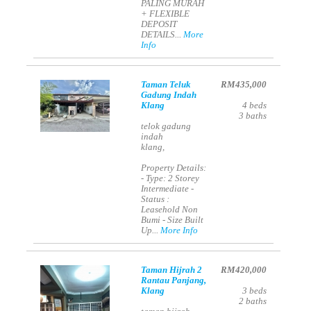
PALING MURAH
+ FLEXIBLE
DEPOSIT
DETAILS...
More
Info
Taman Teluk
RM435,000
Gadung Indah
Klang
4
beds
3
baths
telok gadung
indah
klang,
Property Details:
- Type: 2 Storey
Intermediate -
Status :
Leasehold Non
Bumi - Size Built
Up...
More Info
Taman Hijrah 2
RM420,000
Rantau Panjang,
Klang
3
beds
2
baths