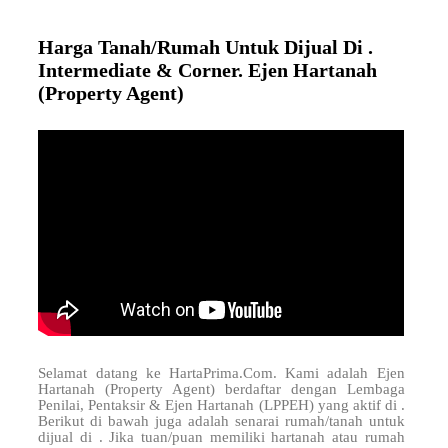
Harga Tanah/Rumah Untuk Dijual Di .
Intermediate & Corner. Ejen Hartanah
(Property Agent)
Selamat datang ke HartaPrima.Com. Kami adalah Ejen
Hartanah (Property Agent) berdaftar dengan Lembaga
Penilai, Pentaksir & Ejen Hartanah (LPPEH) yang aktif di
.
Berikut di bawah juga adalah senarai rumah/tanah untuk
dijual di . Jika tuan/puan memiliki hartanah atau rumah