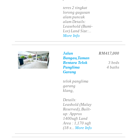
teres 2 tingkat
lorong gugusan
alam puncak
alam Details:
Leasehold (Bumi-
Lot) Land Size:...
More Info
Jalan
RM417,000
Bangau,Taman
Bentara Telok
3
beds
Panglima
4
baths
Garang
telok panglima
garang
klang,
Details:
Leashold (Malay
Reserved), Built-
up: Approx
1400sqft Land
Area : 1,170 sqft
(18 x...
More Info