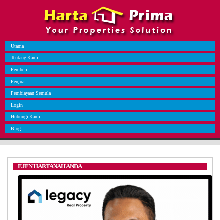
Utama
Tentang Kami
Pembeli
Penjual
Pembiayaan Semula
Login
Hubungi Kami
Blog
EJEN HARTANAH ANDA