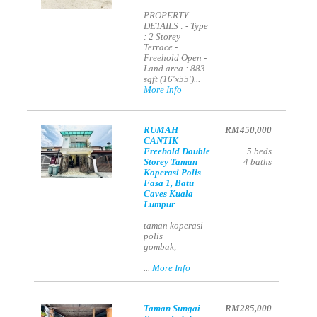
PROPERTY
DETAILS : - Type
: 2 Storey
Terrace -
Freehold Open -
Land area : 883
sqft (16'x55')...
More Info
RUMAH
RM450,000
CANTIK
Freehold Double
5
beds
Storey Taman
4
baths
Koperasi Polis
Fasa 1, Batu
Caves Kuala
Lumpur
taman koperasi
polis
gombak,
...
More Info
Taman Sungai
RM285,000