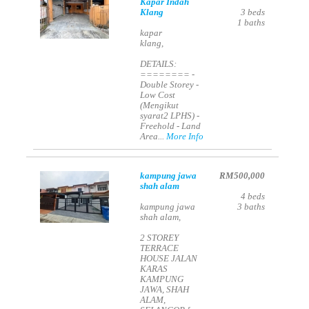
Kapar Indah
Klang
3
beds
1
baths
kapar
klang,
DETAILS:
======== -
Double Storey -
Low Cost
(Mengikut
syarat2 LPHS) -
Freehold - Land
Area...
More Info
kampung jawa
RM500,000
shah alam
4
beds
kampung jawa
3
baths
shah alam,
2 STOREY
TERRACE
HOUSE JALAN
KARAS
KAMPUNG
JAWA, SHAH
ALAM,