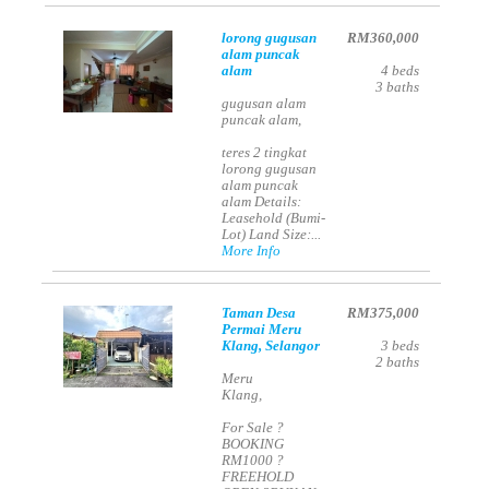
lorong gugusan
RM360,000
alam puncak
alam
4
beds
3
baths
gugusan alam
puncak alam,
teres 2 tingkat
lorong gugusan
alam puncak
alam Details:
Leasehold (Bumi-
Lot) Land Size:...
More Info
Taman Desa
RM375,000
Permai Meru
Klang, Selangor
3
beds
2
baths
Meru
Klang,
For Sale ?
BOOKING
RM1000 ?
FREEHOLD