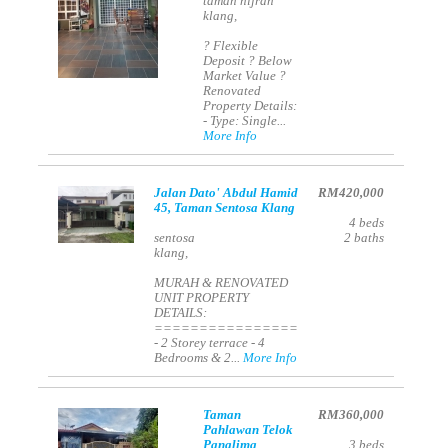
taman hijrah
klang,
? Flexible
Deposit ? Below
Market Value ?
Renovated
Property Details:
- Type: Single...
More Info
Jalan Dato' Abdul Hamid
RM420,000
45, Taman Sentosa Klang
4
beds
sentosa
2
baths
klang,
MURAH & RENOVATED
UNIT PROPERTY
DETAILS:
================
- 2 Storey terrace - 4
Bedrooms & 2...
More Info
Taman
RM360,000
Pahlawan Telok
Panglima
3
beds