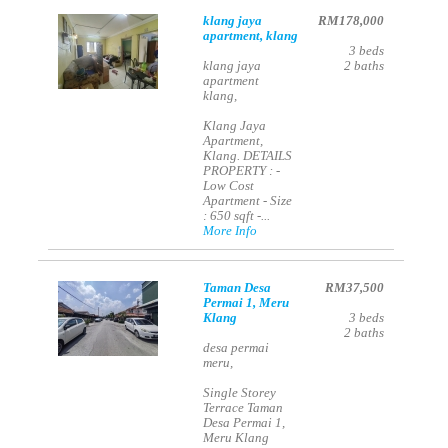
klang jaya
RM178,000
apartment, klang
3
beds
klang jaya
2
baths
apartment
klang,
Klang Jaya
Apartment,
Klang. DETAILS
PROPERTY : -
Low Cost
Apartment - Size
: 650 sqft -...
More Info
Taman Desa
RM37,500
Permai 1, Meru
Klang
3
beds
2
baths
desa permai
meru,
Single Storey
Terrace Taman
Desa Permai 1,
Meru Klang