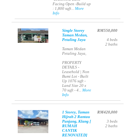
Facing Open -Build up
: 1,800 sqft...
More
Info
Single Storey
RM550,000
Taman Medan,
Petaling Jaya
4
beds
2
baths
Taman Medan
Petaling Jaya,
PROPERTY
DETAILS -
Leasehold | Non
Bumi Lot - Built
Up 1076 sqft -
Land Size 20 x
70 sqft - 4...
More
Info
1 Storey, Taman
RM420,000
Hijrah 2 Rantau
Panjang, Klang [
3
beds
RUMAH
2
baths
CANTIK
RENOVATED]