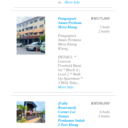
in...
More Info
Pangsapuri
RM175,000
Aman Perdana
Meru Klang
3
beds
2
baths
Pangsapuri
Aman Perdana
Meru Klang
Klang,
DETAILS: *
Lowcost
Freehold Bumi
lot * Block A |
Level 2 * Walk
Up Apartment *
3 Bilik Tidur,...
More Info
(Fully
RM590,000
Renovated)
Corner Lot
6
beds
Taman
3
baths
Pendamar Indah
2 Port Klang