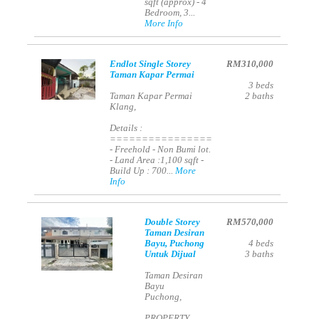
sqft (approx) - 4
Bedroom, 3...
More Info
Endlot Single Storey
RM310,000
Taman Kapar Permai
3
beds
Taman Kapar Permai
2
baths
Klang,
Details :
================
- Freehold - Non Bumi lot.
- Land Area :1,100 sqft -
Build Up : 700...
More
Info
Double Storey
RM570,000
Taman Desiran
Bayu, Puchong
4
beds
Untuk Dijual
3
baths
Taman Desiran
Bayu
Puchong,
PROPERTY