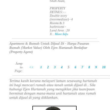
Shah Alam,
PROPERTY
DETAILS:- -
Double story
(intermediate) - 4
Rooms & 3
bathrooms -
Land Area : 20
X...
More Info
Apartment & Rumah Untuk Dijual Di - Harga Pasaran
Rumah (Market Value) Oleh Ejen Hartanah Berdaftar
(Property Agent)
Jump
to
<<
1
2
3
4
5
6
7
8
9
10
Page:
Terima kasih kerana melayari laman sesawang hartanah
ini bagi mencari rumah atau tanah untuk dijual di . Sila
hubungi Ejen Hartanah yang mengiklan jika tuan/puan
berminat dengan mana-mana unit hartanah atau rumah
untuk dijual di yang diiklankan.