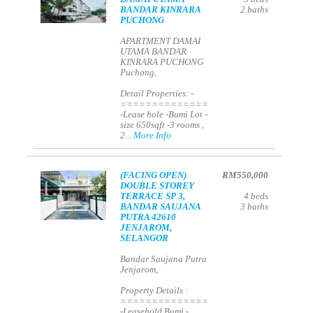
BANDAR KINRARA
2
baths
PUCHONG
APARTMENT DAMAI
UTAMA BANDAR
KINRARA PUCHONG
Puchong,
Detail Properties: -
==============
-Lease hole -Bumi Lot -
size 650sqft -3 rooms ,
2...
More Info
(FACING OPEN)
RM550,000
DOUBLE STOREY
TERRACE SP 3,
4
beds
BANDAR SAUJANA
3
baths
PUTRA 42610
JENJAROM,
SELANGOR
Bandar Saujana Putra
Jenjarom,
Property Details :
==============
-Leasehold Bumi -