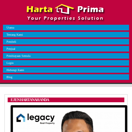
Utama
Tentang Kami
Pembeli
Penjual
Pembiayaan Semula
Login
Hubungi Kami
Blog
EJEN HARTANAH ANDA