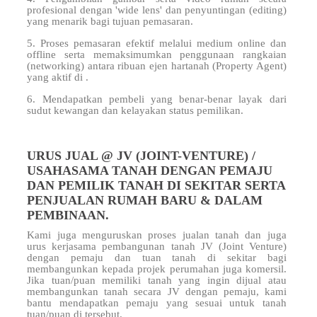
profesional dengan 'wide lens' dan penyuntingan (editing)
yang menarik bagi tujuan pemasaran.
5. Proses pemasaran efektif melalui medium online dan
offline serta memaksimumkan penggunaan rangkaian
(networking) antara ribuan ejen hartanah (Property Agent)
yang aktif di
.
6. Mendapatkan pembeli yang benar-benar layak dari
sudut kewangan dan kelayakan status pemilikan.
URUS JUAL @ JV (JOINT-VENTURE) /
USAHASAMA TANAH DENGAN PEMAJU
DAN PEMILIK TANAH DI SEKITAR SERTA
PENJUALAN RUMAH BARU & DALAM
PEMBINAAN.
Kami juga menguruskan proses jualan tanah dan juga
urus kerjasama pembangunan tanah JV (Joint Venture)
dengan pemaju dan tuan tanah di sekitar
bagi
membangunkan kepada projek perumahan juga komersil.
Jika tuan/puan memiliki tanah yang ingin dijual atau
membangunkan tanah secara JV dengan pemaju, kami
bantu mendapatkan pemaju yang sesuai untuk tanah
tuan/puan di
tersebut.