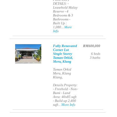
DETAILS: -
Leasehold Malay
Reserve - 4
Bedrooms & 3
Bathrooms -
Built Up :
1,080...
More
Info
Fully Renovated
RM600,000
Corner Lot
Single Storey
6
beds
Taman Orkid,
3
baths
Meru, Klang
Taman Orkid
Meru, Klang
Klang,
Details Property:
- Freehold - Non-
Bumi - Land
Area: 40x85 sqft
- Build up 2,400
sqft...
More Info