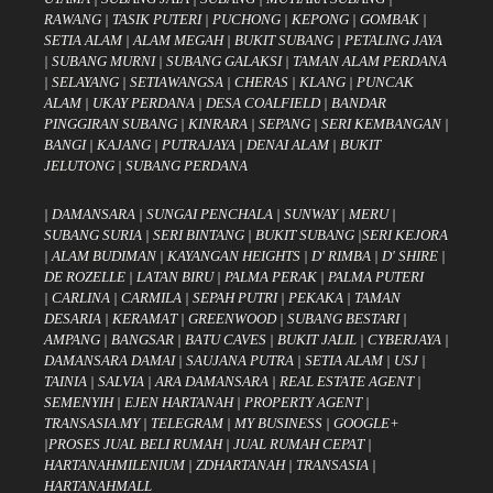
RAWANG
|
TASIK PUTERI
|
PUCHONG
|
KEPONG
|
GOMBAK
|
SETIA ALAM
|
ALAM MEGAH
|
BUKIT SUBANG
|
PETALING JAYA
|
SUBANG MURNI
|
SUBANG GALAKSI
|
TAMAN ALAM PERDANA
|
SELAYANG
|
SETIAWANGSA
|
CHERAS
|
KLANG
|
PUNCAK
ALAM
|
UKAY PERDANA
|
DESA COALFIELD
|
BANDAR
PINGGIRAN SUBANG
|
KINRARA
|
SEPANG
|
SERI KEMBANGAN
|
BANGI
|
KAJANG
|
PUTRAJAYA
|
DENAI ALAM
|
BUKIT
JELUTONG
|
SUBANG PERDANA
|
DAMANSARA
|
SUNGAI PENCHALA
|
SUNWAY
|
MERU
|
SUBANG SURIA
|
SERI BINTANG
|
BUKIT SUBANG
|
SERI KEJORA
|
ALAM BUDIMAN
|
KAYANGAN HEIGHTS
|
D' RIMBA
|
D' SHIRE
|
DE ROZELLE
|
LATAN BIRU
|
PALMA PERAK
|
PALMA PUTERI
|
CARLINA
|
CARMILA
|
SEPAH PUTRI
|
PEKAKA
|
TAMAN
DESARIA
|
KERAMAT
|
GREENWOOD
|
SUBANG BESTARI
|
AMPANG
|
BANGSAR
|
BATU CAVES
|
BUKIT JALIL
|
CYBERJAYA
|
DAMANSARA DAMAI
|
SAUJANA PUTRA
|
SETIA ALAM
|
USJ
|
TAINIA
|
SALVIA
|
ARA DAMANSARA
|
REAL ESTATE AGENT
|
SEMENYIH
|
EJEN HARTANAH
|
PROPERTY AGENT
|
TRANSASIA.MY
|
TELEGRAM
|
MY BUSINESS
|
GOOGLE+
|
PROSES JUAL BELI RUMAH
|
JUAL RUMAH CEPAT
|
HARTANAHMILENIUM
|
ZDHARTANAH
|
TRANSASIA
|
HARTANAHMALL