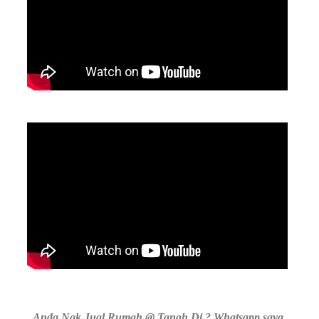
Anda Nak Jual Rumah @ Tanah Di ? Whatsapp saya