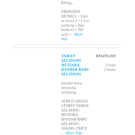
Klang,
PROPERTY
DETAILS: • Unit
at Level 2 • 1 Lot
parking • Ada
balkoni • 784
sq.ft •...
More
Info
TAMAN
RM499,000
SELAYANG
MUTIARA,
3
beds
BANDAR BARU
2
baths
SELAYANG
bandar baru
selayang
selayang,
SEMI D SINGLE
STOREY TAMAN
SELAYANG
MUTIARA,
BANDAR BARU
SELAYANG
ASKING PRICE
:...
More Info