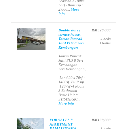
Leasehold (Bumi
Lot) - Built Up :
2,000...
More
Info
Double storey
RM520,000
terrace house,
Taman Puncak
4
beds
Jalil PUJ 8 Seri
3
baths
Kembangan
Taman Puncak
Jalil PUJ 8 Seri
Kembangan
Seri Kembangan,
-Land 20 x 70sf :
1400sf -Built-up
:1297sf -4 Room
3 Bathroom -
Basic Unit *
STRATEGIC...
More Info
FOR SALE!!!!
RM130,000
APARTMENT
DAMAI UTAMA
3
beds