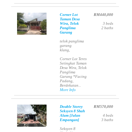
Corner Lot
RM440,000
Taman Desa
Wira, Telok
3
beds
Panglima
2
baths
Garang
telok panglima
garang
klang,
Corner Lot Teres
Setingkat Taman
Desa Wira, Telok
Panglima
Garang *Facing
Padang,
Berdekatan...
More Info
Double Storey
RM570,000
Seksyen 8 Shah
Alam [Jalan
4
beds
Empangan]
3
baths
Seksyen 8