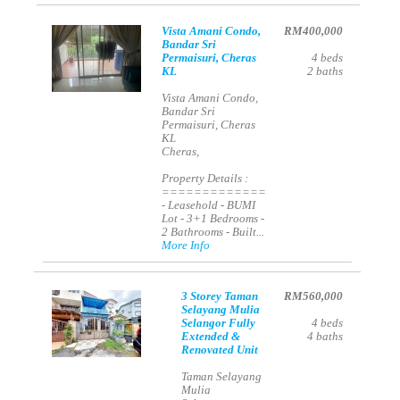
Vista Amani Condo,
RM400,000
Bandar Sri
Permaisuri, Cheras
4
beds
KL
2
baths
Vista Amani Condo,
Bandar Sri
Permaisuri, Cheras
KL
Cheras,
Property Details :
=============
- Leasehold - BUMI
Lot - 3+1 Bedrooms -
2 Bathrooms - Built...
More Info
3 Storey Taman
RM560,000
Selayang Mulia
Selangor Fully
4
beds
Extended &
4
baths
Renovated Unit
Taman Selayang
Mulia