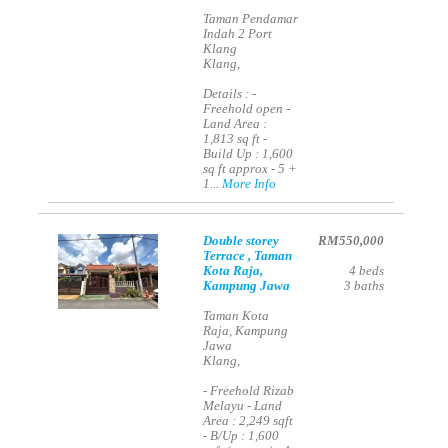
Taman Pendamar
Indah 2 Port
Klang
Klang,
Details : -
Freehold open -
Land Area :
1,813 sq ft -
Build Up : 1,600
sq ft approx - 5 +
1...
More Info
Double storey
RM550,000
Terrace , Taman
Kota Raja,
4
beds
Kampung Jawa
3
baths
Taman Kota
Raja, Kampung
Jawa
Klang,
- Freehold Rizab
Melayu - Land
Area : 2,249 sqft
- B/Up : 1,600