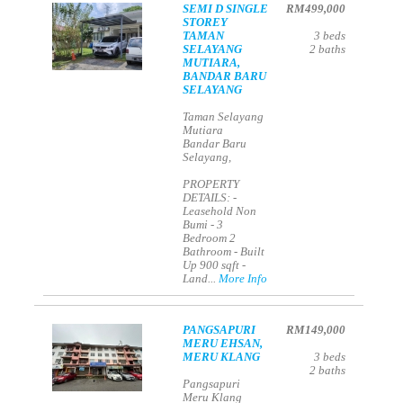
SEMI D SINGLE
RM499,000
STOREY
TAMAN
3
beds
SELAYANG
2
baths
MUTIARA,
BANDAR BARU
SELAYANG
Taman Selayang
Mutiara
Bandar Baru
Selayang,
PROPERTY
DETAILS: -
Leasehold Non
Bumi - 3
Bedroom 2
Bathroom - Built
Up 900 sqft -
Land...
More Info
PANGSAPURI
RM149,000
MERU EHSAN,
MERU KLANG
3
beds
2
baths
Pangsapuri
Meru Klang