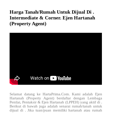
Harga Tanah/Rumah Untuk Dijual Di .
Intermediate & Corner. Ejen Hartanah
(Property Agent)
Selamat datang ke HartaPrima.Com. Kami adalah Ejen
Hartanah (Property Agent) berdaftar dengan Lembaga
Penilai, Pentaksir & Ejen Hartanah (LPPEH) yang aktif di
.
Berikut di bawah juga adalah senarai rumah/tanah untuk
dijual di . Jika tuan/puan memiliki hartanah atau rumah