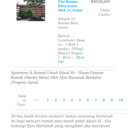
Flat Bandar
RM220,000
Baru Sentul
Blok 23 ,Sentul
2
beds
1
baths
Seksyen 10
Bandar Baru
Sentul,
Butiran : -
Leasehold - Bumi
lot - 2 Bilik 1
tandas - 560sqft -
Blok 23 Tingkat
2 - Reno :...
More
Info
Apartment & Rumah Untuk Dijual Di - Harga Pasaran
Rumah (Market Value) Oleh Ejen Hartanah Berdaftar
(Property Agent)
Jump
to
<<
1
2
3
4
5
6
7
8
9
10
Page:
Terima kasih kerana melayari laman sesawang hartanah
ini bagi mencari rumah atau tanah untuk dijual di . Sila
hubungi Ejen Hartanah yang mengiklan jika tuan/puan