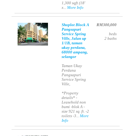
1,300 sqft (18'
x...
More Info
Shoplot Block A
RM300,000
Pangsapuri
Service Spring
beds
Ville, Jalan up
2
baths
1/1B, taman
ukay perdana,
68000 ampang,
selangor
Taman Ukay
Perdana
Pangsapuri
Service Spring
Ville,
*Property
details* -
Leasehold non
bumi -blok A -
size 921 sq. ft. -2
toilets -3...
More
Info