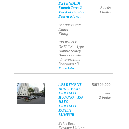
EXTENDED)
Rumah Teres 2
3
beds
Tingkat Bandar
3
baths
Putera Klang.
Bandar Putera
Klang
Klang,
PROPERTY
DETAILS: - Type :
Double Storey
House - Position
: Intermediate -
Bedrooms : 3 -...
More Info
APARTMENT
RM200,000
BUKIT BARU
KERAMAT
3
beds
HUJUNG – KG
2
baths
DATO
KERAMAT,
KUALA
LUMPUR
Bukit Baru
Keramat Hujung