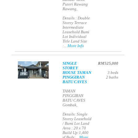
Puteri Rawang
Rawang,
Details : Double
Storey Terrace
Intermediate
Leasehold Bumi
Lot Individual
Title Land Size
:...
More Info
SINGLE
RM525,000
STOREY
HOUSE TAMAN
3
beds
PINGGIRAN
2
baths
BATU CAVES
TAMAN
PINGGIRAN
BATU CAVES
Gombak,
Details: Single
Storey Leasehold
/ Bumi Lot Land
Area : 20 x 70
Build Up:1,400
sf Beds:...
More