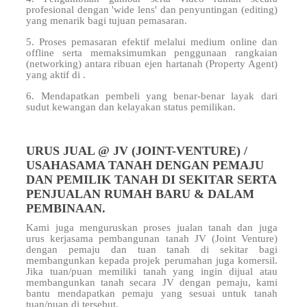
profesional dengan 'wide lens' dan penyuntingan (editing)
yang menarik bagi tujuan pemasaran.
5. Proses pemasaran efektif melalui medium online dan
offline serta memaksimumkan penggunaan rangkaian
(networking) antara ribuan ejen hartanah (Property Agent)
yang aktif di
.
6. Mendapatkan pembeli yang benar-benar layak dari
sudut kewangan dan kelayakan status pemilikan.
URUS JUAL @ JV (JOINT-VENTURE) /
USAHASAMA TANAH DENGAN PEMAJU
DAN PEMILIK TANAH DI SEKITAR SERTA
PENJUALAN RUMAH BARU & DALAM
PEMBINAAN.
Kami juga menguruskan proses jualan tanah dan juga
urus kerjasama pembangunan tanah JV (Joint Venture)
dengan pemaju dan tuan tanah di sekitar
bagi
membangunkan kepada projek perumahan juga komersil.
Jika tuan/puan memiliki tanah yang ingin dijual atau
membangunkan tanah secara JV dengan pemaju, kami
bantu mendapatkan pemaju yang sesuai untuk tanah
tuan/puan di
tersebut.