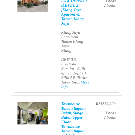
LOW DENSITY
3
beds
[LEVEL 2
2
baths
]Klang Jaya
Apartment,
Taman Klang
Jaya
Klang Jaya
Apartment,
Taman Klang
Jaya
Klang,
DETAILS: -
Freehold
Bumilot - Built
up : 650sqft - 3
Bilik 2 Bilik Air -
Table Top...
More
Info
Townhouse
RM220,000
Taman Impian
Indah, Sungai
3
beds
Buloh Upper
2
baths
Floor
Townhouse
Taman Impian