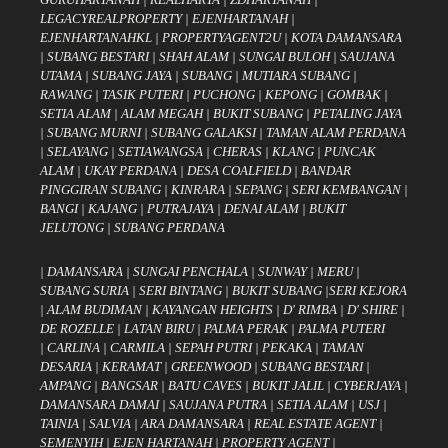
LEGACYREALPROPERTY
|
EJENHARTANAH
|
EJENHARTANAHKL
|
PROPERTYAGENT2U
|
KOTA DAMANSARA
|
SUBANG BESTARI
|
SHAH ALAM
|
SUNGAI BULOH
|
SAUJANA
UTAMA
|
SUBANG JAYA
|
SUBANG
|
MUTIARA SUBANG
|
RAWANG
|
TASIK PUTERI
|
PUCHONG
|
KEPONG
|
GOMBAK
|
SETIA ALAM
|
ALAM MEGAH
|
BUKIT SUBANG
|
PETALING JAYA
|
SUBANG MURNI
|
SUBANG GALAKSI
|
TAMAN ALAM PERDANA
|
SELAYANG
|
SETIAWANGSA
|
CHERAS
|
KLANG
|
PUNCAK
ALAM
|
UKAY PERDANA
|
DESA COALFIELD
|
BANDAR
PINGGIRAN SUBANG
|
KINRARA
|
SEPANG
|
SERI KEMBANGAN
|
BANGI
|
KAJANG
|
PUTRAJAYA
|
DENAI ALAM
|
BUKIT
JELUTONG
|
SUBANG PERDANA
|
DAMANSARA
|
SUNGAI PENCHALA
|
SUNWAY
|
MERU
|
SUBANG SURIA
|
SERI BINTANG
|
BUKIT SUBANG
|
SERI KEJORA
|
ALAM BUDIMAN
|
KAYANGAN HEIGHTS
|
D' RIMBA
|
D' SHIRE
|
DE ROZELLE
|
LATAN BIRU
|
PALMA PERAK
|
PALMA PUTERI
|
CARLINA
|
CARMILA
|
SEPAH PUTRI
|
PEKAKA
|
TAMAN
DESARIA
|
KERAMAT
|
GREENWOOD
|
SUBANG BESTARI
|
AMPANG
|
BANGSAR
|
BATU CAVES
|
BUKIT JALIL
|
CYBERJAYA
|
DAMANSARA DAMAI
|
SAUJANA PUTRA
|
SETIA ALAM
|
USJ
|
TAINIA
|
SALVIA
|
ARA DAMANSARA
|
REAL ESTATE AGENT
|
SEMENYIH
|
EJEN HARTANAH
|
PROPERTY AGENT
|