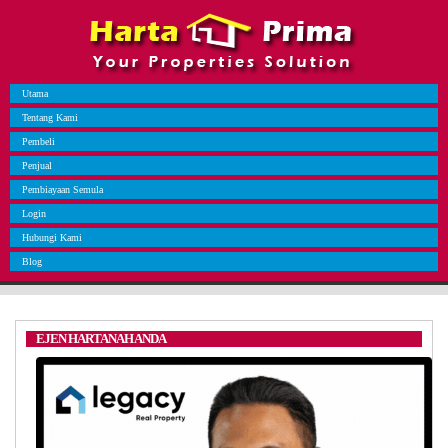
Utama
Tentang Kami
Pembeli
Penjual
Pembiayaan Semula
Login
Hubungi Kami
Blog
EJEN HARTANAH ANDA