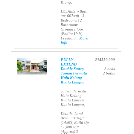
Klang,
DETAILS: - Built
up: 667sqft - 3
Bedrooms | 2
Bathrooms -
Ground Floor
(Endlot Unit) -
Freehold...
More
Info
FULLY
RM550,000
EXTEND
Double Storey
3
beds
Taman Permata
2
baths
Hulu Kelang
Kuala Lumpur
Taman Permata
Hulu Kelang
Kuala Lumpur
Kuala Lumpur,
Details: Land
Area : 910sqft
(14x65) Build Up
: 1,400 sqft
(Approx) 3