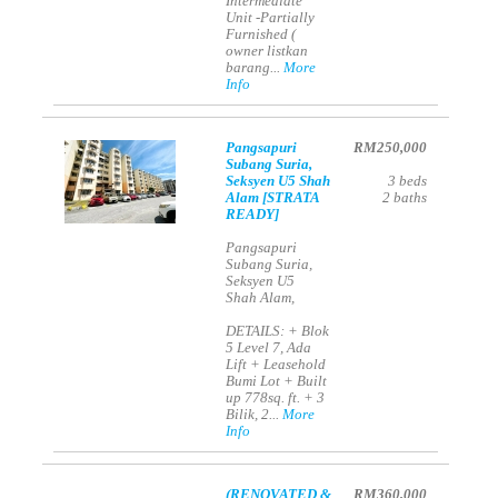
Intermediate
Unit -Partially
Furnished (
owner listkan
barang...
More
Info
Pangsapuri
RM250,000
Subang Suria,
Seksyen U5 Shah
3
beds
Alam [STRATA
2
baths
READY]
Pangsapuri
Subang Suria,
Seksyen U5
Shah Alam,
DETAILS: + Blok
5 Level 7, Ada
Lift + Leasehold
Bumi Lot + Built
up 778sq. ft. + 3
Bilik, 2...
More
Info
(RENOVATED &
RM360,000