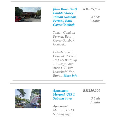
(Non Bumi Unit)
RM625,000
Double Storey
Taman Gombak
4
beds
Permai, Batu
3
baths
Caves Gombak
Taman Gombak
Permai, Batu
Caves Gombak
Gombak,
Details Taman
Gombak Permai:
18 X 65 Build up
1360sqft Land
Area 1172sqft
Leasehold Non
Bumi...
More Info
Apartment
RM250,000
Meranti, USJ 1
Subang Jaya
3
beds
2
baths
Apartment
Meranti, USJ 1
Subang Jaya