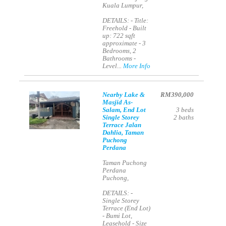
Kuala Lumpur,
DETAILS: - Title:
Freehold - Built
up: 722 sqft
approximate - 3
Bedrooms, 2
Bathrooms -
Level...
More Info
Nearby Lake &
RM390,000
Masjid As-
Salam, End Lot
3
beds
Single Storey
2
baths
Terrace Jalan
Dahlia, Taman
Puchong
Perdana
Taman Puchong
Perdana
Puchong,
DETAILS: -
Single Storey
Terrace (End Lot)
- Bumi Lot,
Leasehold - Size