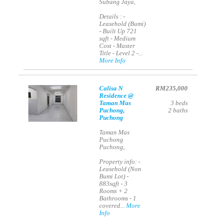
Subang Jaya,
Details : -
Leasehold (Bumi)
- Built Up 721
sqft - Medium
Cost - Master
Title - Level 2 -...
More Info
Calisa N
RM235,000
Residence @
Taman Mas
3
beds
Puchong,
2
baths
Puchong
Taman Mas
Puchong
Puchong,
Property info: -
Leasehold (Non
Bumi Lot) -
883sqft - 3
Rooms + 2
Bathrooms - 1
covered...
More
Info