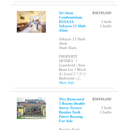
Sri Alam
RM399,000
Condominium,
KGSAAS,
3
beds
Seksyen 13 Shah
2
baths
Alam
Seksyen 13 Shah
Alam
Shah Alam,
PROPERTY
DETAILS: ?
Leasehold | Non-
Bumi Lot ? Block
A | Level 2 ? 2+1
Bedrooms | 2...
More Info
Nice Renovated
RM490,000
5 Rooms Double
Storey Terrace
5
beds
Bandar Tasik
3
baths
Puteri Rawang
For Sale
Bandar Tasik