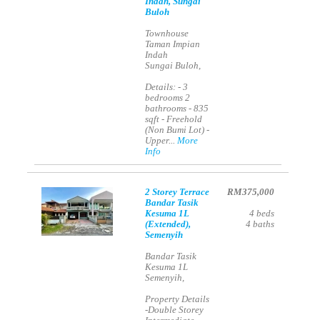
Indah, Sungai
Buloh
Townhouse
Taman Impian
Indah
Sungai Buloh,
Details: - 3
bedrooms 2
bathrooms - 835
sqft - Freehold
(Non Bumi Lot) -
Upper...
More
Info
2 Storey Terrace
RM375,000
Bandar Tasik
Kesuma 1L
4
beds
(Extended),
4
baths
Semenyih
Bandar Tasik
Kesuma 1L
Semenyih,
Property Details
-Double Storey