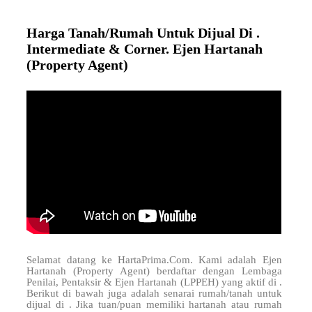
Harga Tanah/Rumah Untuk Dijual Di .
Intermediate & Corner. Ejen Hartanah
(Property Agent)
Selamat datang ke HartaPrima.Com. Kami adalah Ejen
Hartanah (Property Agent) berdaftar dengan Lembaga
Penilai, Pentaksir & Ejen Hartanah (LPPEH) yang aktif di
.
Berikut di bawah juga adalah senarai rumah/tanah untuk
dijual di . Jika tuan/puan memiliki hartanah atau rumah