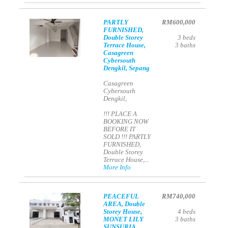
PARTLY
RM600,000
FURNISHED,
Double Storey
3
beds
Terrace House,
3
baths
Casagreen
Cybersouth
Dengkil, Sepang
Casagreen
Cybersouth
Dengkil,
!!! PLACE A
BOOKING NOW
BEFORE IT
SOLD !!! PARTLY
FURNISHED,
Double Storey
Terrace House,...
More Info
PEACEFUL
RM740,000
AREA, Double
Storey House,
4
beds
MONET LILY
3
baths
SUNSURIA