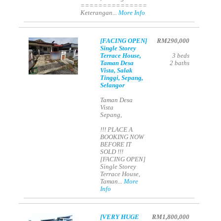
===============
Keterangan...
More Info
[FACING OPEN]
RM290,000
Single Storey
Terrace House,
3
beds
Taman Desa
2
baths
Vista, Salak
Tinggi, Sepang,
Selangor
Taman Desa
Vista
Sepang,
!!! PLACE A
BOOKING NOW
BEFORE IT
SOLD !!!
[FACING OPEN]
Single Storey
Terrace House,
Taman...
More
Info
[VERY HUGE
RM1,800,000