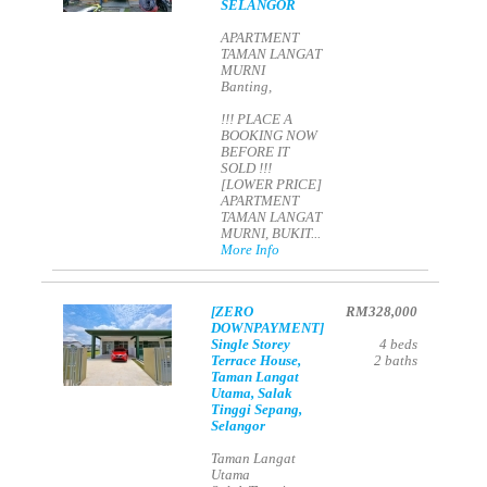
SELANGOR
APARTMENT
TAMAN LANGAT
MURNI
Banting,
!!! PLACE A
BOOKING NOW
BEFORE IT
SOLD !!!
[LOWER PRICE]
APARTMENT
TAMAN LANGAT
MURNI, BUKIT...
More Info
[ZERO
RM328,000
DOWNPAYMENT]
Single Storey
4
beds
Terrace House,
2
baths
Taman Langat
Utama, Salak
Tinggi Sepang,
Selangor
Taman Langat
Utama