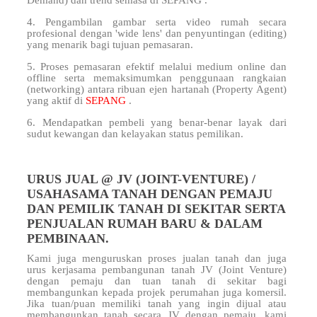
Demand) dan trend semasa di SEPANG .
4. Pengambilan gambar serta video rumah secara
profesional dengan 'wide lens' dan penyuntingan (editing)
yang menarik bagi tujuan pemasaran.
5. Proses pemasaran efektif melalui medium online dan
offline serta memaksimumkan penggunaan rangkaian
(networking) antara ribuan ejen hartanah (Property Agent)
yang aktif di
SEPANG
.
6. Mendapatkan pembeli yang benar-benar layak dari
sudut kewangan dan kelayakan status pemilikan.
URUS JUAL @ JV (JOINT-VENTURE) /
USAHASAMA TANAH DENGAN PEMAJU
DAN PEMILIK TANAH DI SEKITAR SERTA
PENJUALAN RUMAH BARU & DALAM
PEMBINAAN.
Kami juga menguruskan proses jualan tanah dan juga
urus kerjasama pembangunan tanah JV (Joint Venture)
dengan pemaju dan tuan tanah di sekitar
bagi
membangunkan kepada projek perumahan juga komersil.
Jika tuan/puan memiliki tanah yang ingin dijual atau
membangunkan tanah secara JV dengan pemaju, kami