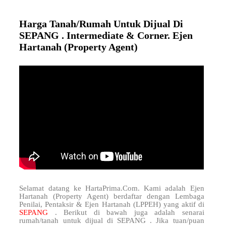
Harga Tanah/Rumah Untuk Dijual Di
SEPANG . Intermediate & Corner. Ejen
Hartanah (Property Agent)
Selamat datang ke HartaPrima.Com. Kami adalah Ejen
Hartanah (Property Agent) berdaftar dengan Lembaga
Penilai, Pentaksir & Ejen Hartanah (LPPEH) yang aktif di
SEPANG
. Berikut di bawah juga adalah senarai
rumah/tanah untuk dijual di SEPANG . Jika tuan/puan