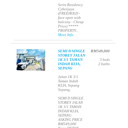
Serin Residency
Cyberjaya
(FREEHOLD -
face open with
balcony - Cheap
Price) *****
PROPERTY...
More Info
SEMI D SINGLE
RM549,000
STOREY JALAN
1K 3/1 TAMAN
3
beds
INDAH KLIA,
2
baths
SEPANG
Jalan 1K 3/1
Taman Indah
KLIA, Sepang
Sepang,
SEMI D SINGLE
STOREY JALAN
1K 3/1 TAMAN
INDAH KLIA,
SEPANG
ASKING PRICE
RM549,000