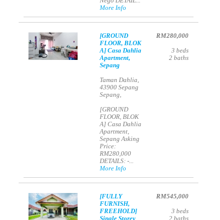
Nego DETAIL...
More Info
[GROUND
RM280,000
FLOOR, BLOK
A] Casa Dahlia
3
beds
Apartment,
2
baths
Sepang
Taman Dahlia,
43900 Sepang
Sepang,
[GROUND
FLOOR, BLOK
A] Casa Dahlia
Apartment,
Sepang Asking
Price:
RM280,000
DETAILS: -...
More Info
[FULLY
RM545,000
FURNISH,
FREEHOLD]
3
beds
Single Storey
2
baths