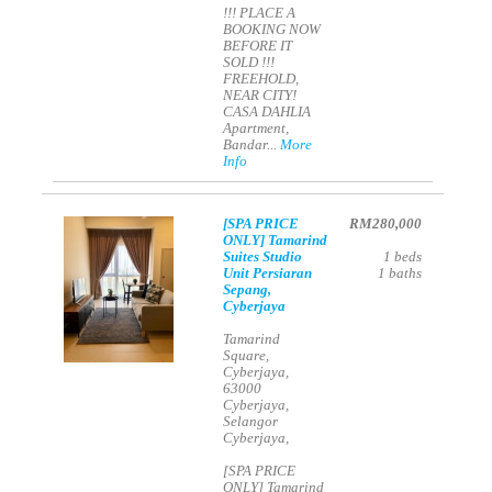
!!! PLACE A
BOOKING NOW
BEFORE IT
SOLD !!!
FREEHOLD,
NEAR CITY!
CASA DAHLIA
Apartment,
Bandar...
More
Info
[SPA PRICE
RM280,000
ONLY] Tamarind
Suites Studio
1
beds
Unit Persiaran
1
baths
Sepang,
Cyberjaya
Tamarind
Square,
Cyberjaya,
63000
Cyberjaya,
Selangor
Cyberjaya,
[SPA PRICE
ONLY] Tamarind