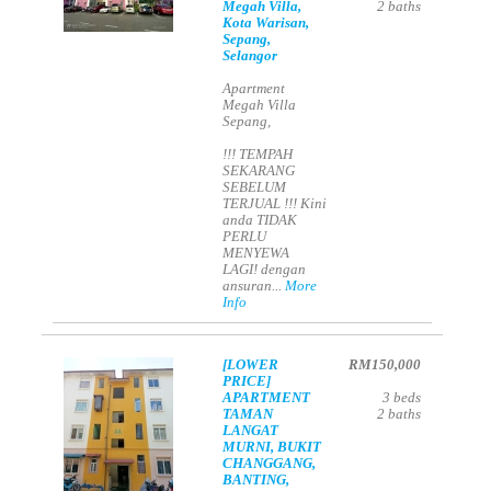
Megah Villa,
2
baths
Kota Warisan,
Sepang,
Selangor
Apartment
Megah Villa
Sepang,
!!! TEMPAH
SEKARANG
SEBELUM
TERJUAL !!! Kini
anda TIDAK
PERLU
MENYEWA
LAGI! dengan
ansuran...
More
Info
[LOWER
RM150,000
PRICE]
APARTMENT
3
beds
TAMAN
2
baths
LANGAT
MURNI, BUKIT
CHANGGANG,
BANTING,