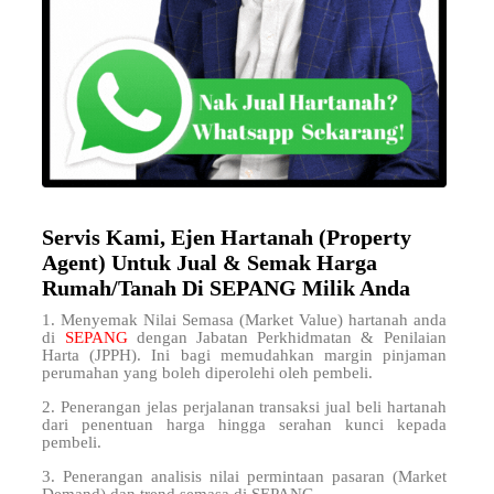
Servis Kami, Ejen Hartanah (Property
Agent) Untuk Jual & Semak Harga
Rumah/Tanah Di SEPANG Milik Anda
1. Menyemak Nilai Semasa (Market Value) hartanah anda
di
SEPANG
dengan Jabatan Perkhidmatan & Penilaian
Harta (JPPH). Ini bagi memudahkan margin pinjaman
perumahan yang boleh diperolehi oleh pembeli.
2. Penerangan jelas perjalanan transaksi jual beli hartanah
dari penentuan harga hingga serahan kunci kepada
pembeli.
3. Penerangan analisis nilai permintaan pasaran (Market