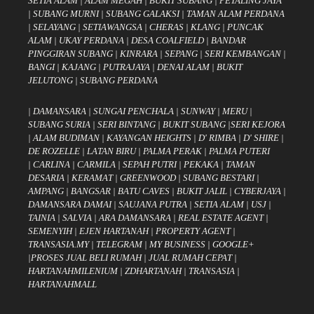
SETIA ALAM
|
ALAM MEGAH
|
BUKIT SUBANG
|
PETALING JAYA
|
SUBANG MURNI
|
SUBANG GALAKSI
|
TAMAN ALAM PERDANA
|
SELAYANG
|
SETIAWANGSA
|
CHERAS
|
KLANG
|
PUNCAK
ALAM
|
UKAY PERDANA
|
DESA COALFIELD
|
BANDAR
PINGGIRAN SUBANG
|
KINRARA
|
SEPANG
|
SERI KEMBANGAN
|
BANGI
|
KAJANG
|
PUTRAJAYA
|
DENAI ALAM
|
BUKIT
JELUTONG
|
SUBANG PERDANA
|
DAMANSARA
|
SUNGAI PENCHALA
|
SUNWAY
|
MERU
|
SUBANG SURIA
|
SERI BINTANG
|
BUKIT SUBANG
|
SERI KEJORA
|
ALAM BUDIMAN
|
KAYANGAN HEIGHTS
|
D' RIMBA
|
D' SHIRE
|
DE ROZELLE
|
LATAN BIRU
|
PALMA PERAK
|
PALMA PUTERI
|
CARLINA
|
CARMILA
|
SEPAH PUTRI
|
PEKAKA
|
TAMAN
DESARIA
|
KERAMAT
|
GREENWOOD
|
SUBANG BESTARI
|
AMPANG
|
BANGSAR
|
BATU CAVES
|
BUKIT JALIL
|
CYBERJAYA
|
DAMANSARA DAMAI
|
SAUJANA PUTRA
|
SETIA ALAM
|
USJ
|
TAINIA
|
SALVIA
|
ARA DAMANSARA
|
REAL ESTATE AGENT
|
SEMENYIH
|
EJEN HARTANAH
|
PROPERTY AGENT
|
TRANSASIA.MY
|
TELEGRAM
|
MY BUSINESS
|
GOOGLE+
|
PROSES JUAL BELI RUMAH
|
JUAL RUMAH CEPAT
|
HARTANAHMILENIUM
|
ZDHARTANAH
|
TRANSASIA
|
HARTANAHMALL