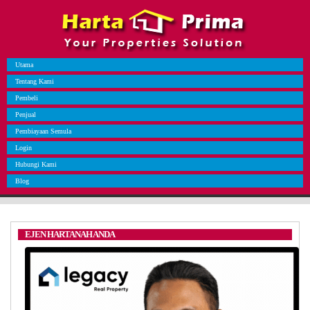
Utama
Tentang Kami
Pembeli
Penjual
Pembiayaan Semula
Login
Hubungi Kami
Blog
EJEN HARTANAH ANDA