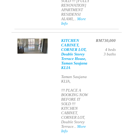
SOLD !!! [FULLY
RENOVATION]
APARTMENT
RESIDENSI
ALAMI,...
More
Info
KITCHEN
RM730,000
CABINET,
CORNER LOT,
4
beds
Double Storey
3
baths
Terrace House,
Taman Saujana
KLIA
Taman Saujana
KLIA,
!!! PLACE A
BOOKING NOW
BEFORE IT
SOLD !!!
KITCHEN
CABINET,
CORNER LOT,
Double Storey
Terrace...
More
Info