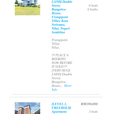
LAND] Double
Storey
6
beds
Bungalow
6
baths
House,
Frangipani
Villas, Kota
Seriemas,
Nilai, Negeri
Sembilan
Frangipani
Villas
Nilai,
!!! PLACE A
BOOKING
NOW BEFORE
IT SOLD !!!
[VERY HUGE
LAND] Double
Storey
Bungalow
House,...
More
Info
[LEVEL 1,
RM190,000
FREEHOLD]
Apartment
3
beds