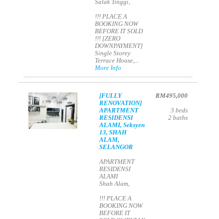
Salak Tinggi,
!!! PLACE A
BOOKING NOW
BEFORE IT SOLD
!!! [ZERO
DOWNPAYMENT]
Single Storey
Terrace House,...
More Info
[FULLY
RM495,000
RENOVATION]
APARTMENT
3
beds
RESIDENSI
2
baths
ALAMI, Seksyen
13, SHAH
ALAM,
SELANGOR
APARTMENT
RESIDENSI
ALAMI
Shah Alam,
!!! PLACE A
BOOKING NOW
BEFORE IT