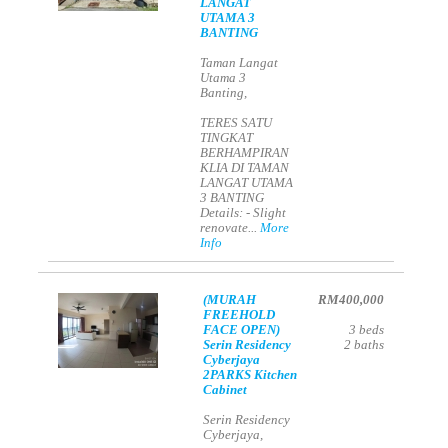
LANGAT
UTAMA 3
BANTING
Taman Langat
Utama 3
Banting,
TERES SATU
TINGKAT
BERHAMPIRAN
KLIA DI TAMAN
LANGAT UTAMA
3 BANTING
Details: - Slight
renovate...
More
Info
(MURAH
RM400,000
FREEHOLD
FACE OPEN)
3
beds
Serin Residency
2
baths
Cyberjaya
2PARKS Kitchen
Cabinet
Serin Residency
Cyberjaya,