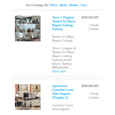
Sort Listings By:
Price
:
Beds
:
Baths
:
City
:
Teres 1 Tingkat
RM240,000
Taman Sri Bayu,
Bagan Lalang,
3
beds
Sepang
2
baths
Taman Sri Bayu
Bagan Lalang,
Teres 1 tingkat di
Taman Sri Bayu,
Bagan Lalang,
Sepang untuk
dijual. Asking
RM240,000...
More Info
Apartment
RM188,000
Camelia Court,
Nilai Impian
3
beds
(Tingkat 3)
2
baths
Camelia Court
Nilai Impian,