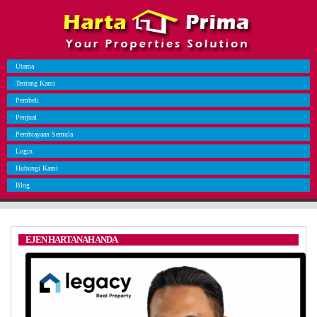
Utama
Tentang Kami
Pembeli
Penjual
Pembiayaan Semula
Login
Hubungi Kami
Blog
EJEN HARTANAH ANDA