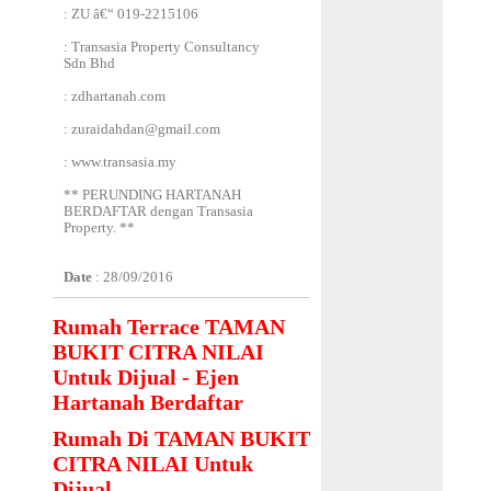
: ZU â€“ 019-2215106
: Transasia Property Consultancy
Sdn Bhd
: zdhartanah.com
: zuraidahdan@gmail.com
: www.transasia.my
** PERUNDING HARTANAH
BERDAFTAR dengan Transasia
Property. **
Date
: 28/09/2016
Rumah Terrace TAMAN
BUKIT CITRA NILAI
Untuk Dijual - Ejen
Hartanah Berdaftar
Rumah Di TAMAN BUKIT
CITRA NILAI Untuk
Dijual