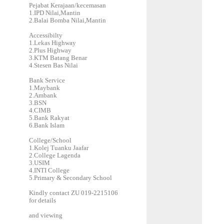
Pejabat Kerajaan/kecemasan
1.IPD Nilai,Mantin
2.Balai Bomba Nilai,Mantin
Accessibilty
1.Lekas Highway
2.Plus Highway
3.KTM Batang Benar
4.Stesen Bas Nilai
Bank Service
1.Maybank
2.Ambank
3.BSN
4.CIMB
5.Bank Rakyat
6.Bank Islam
College/School
1.Kolej Tuanku Jaafar
2.College Lagenda
3.USIM
4.INTI College
5.Primary & Secondary School
Kindly contact ZU 019-2215106
for details
and viewing