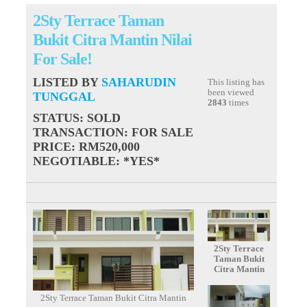
2Sty Terrace Taman
Bukit Citra Mantin Nilai
For Sale!
LISTED BY
SAHARUDIN
This listing has
been viewed
TUNGGAL
2843
times
STATUS
: SOLD
TRANSACTION
: FOR SALE
PRICE
: RM520,000
NEGOTIABLE
: *YES*
2Sty Terrace
Taman Bukit
Citra Mantin
2Sty Terrace Taman Bukit Citra Mantin