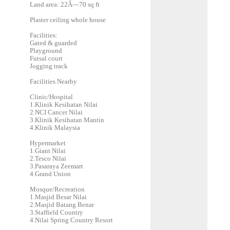
Land area: 22Ã—70 sq ft
Plaster ceiling whole house
Facilities:
Gated & guarded
Playground
Futsal court
Jogging track
Facilities Nearby
Clinic/Hospital
1.Klinik Kesihatan Nilai
2.NCI Cancer Nilai
3.Klinik Kesihatan Mantin
4.Klinik Malaysia
Hypermarket
1.Giant Nilai
2.Tesco Nilai
3.Pasaraya Zeemart
4.Grand Union
Mosque/Recreation
1.Masjid Besar Nilai
2.Masjid Batang Benar
3.Staffield Country
4.Nilai Spring Country Resort