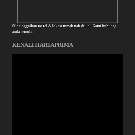
Sila tinggalkan no tel & lokasi rumah nak dijual. Kami hubungi
anda semula.
KENALI HARTAPRIMA