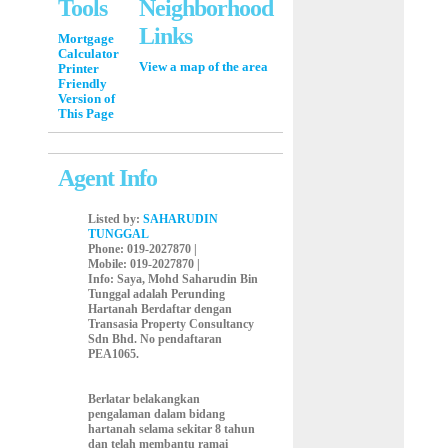
Tools
Neighborhood
Links
Mortgage
Calculator
View a map of the area
Printer
Friendly
Version of
This Page
Agent Info
Listed by:
SAHARUDIN
TUNGGAL
Phone
: 019-2027870 |
Mobile
: 019-2027870 |
Info
: Saya, Mohd Saharudin Bin
Tunggal adalah Perunding
Hartanah Berdaftar dengan
Transasia Property Consultancy
Sdn Bhd. No pendaftaran
PEA1065.
Berlatar belakangkan
pengalaman dalam bidang
hartanah selama sekitar 8 tahun
dan telah membantu ramai