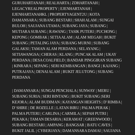
GURUHARTANAH
|
REALHARTA
|
ZDHARTANAH
|
LEGACYREALPROPERTY
|
EJENHARTANAH
|
EJENHARTANAHKL
|
PROPERTYAGENT2U
|
KOTA
DAMANSARA
|
SUBANG BESTARI
|
SHAH ALAM
|
SUNGAI
BULOH
|
SAUJANA UTAMA
|
SUBANG JAYA
|
SUBANG
|
MUTIARA SUBANG
|
RAWANG
|
TASIK PUTERI
|
PUCHONG
|
KEPONG
|
GOMBAK
|
SETIA ALAM
|
ALAM MEGAH
|
BUKIT
SUBANG
|
PETALING JAYA
|
SUBANG MURNI
|
SUBANG
GALAKSI
|
TAMAN ALAM PERDANA
|
SELAYANG
|
SETIAWANGSA
|
CHERAS
|
KLANG
|
PUNCAK ALAM
|
UKAY
PERDANA
|
DESA COALFIELD
|
BANDAR PINGGIRAN SUBANG
|
KINRARA
|
SEPANG
|
SERI KEMBANGAN
|
BANGI
|
KAJANG
|
PUTRAJAYA
|
DENAI ALAM
|
BUKIT JELUTONG
|
SUBANG
PERDANA
|
DAMANSARA
|
SUNGAI PENCHALA
|
SUNWAY
|
MERU
|
SUBANG SURIA
|
SERI BINTANG
|
BUKIT SUBANG
|
SERI
KEJORA
|
ALAM BUDIMAN
|
KAYANGAN HEIGHTS
|
D' RIMBA
|
D' SHIRE
|
DE ROZELLE
|
LATAN BIRU
|
PALMA PERAK
|
PALMA PUTERI
|
CARLINA
|
CARMILA
|
SEPAH PUTRI
|
PEKAKA
|
TAMAN DESARIA
|
KERAMAT
|
GREENWOOD
|
SUBANG BESTARI
|
AMPANG
|
BANGSAR
|
BATU CAVES
|
BUKIT JALIL
|
CYBERJAYA
|
DAMANSARA DAMAI
|
SAUJANA