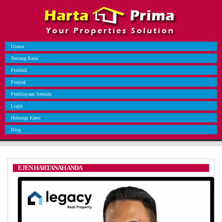
Utama
Tentang Kami
Pembeli
Penjual
Pembiayaan Semula
Login
Hubungi Kami
Blog
EJEN HARTANAH ANDA