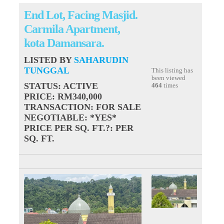
End Lot, Facing Masjid.
Carmila Apartment,
kota Damansara.
LISTED BY
SAHARUDIN
TUNGGAL
This listing has
been viewed
STATUS
: ACTIVE
464
times
PRICE
: RM340,000
TRANSACTION
: FOR SALE
NEGOTIABLE
: *YES*
PRICE PER SQ. FT.?
: PER
SQ. FT.