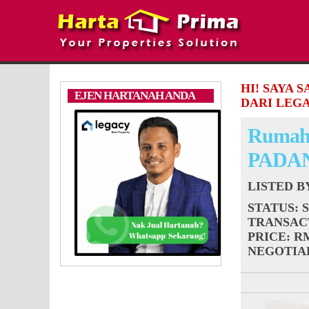
HI! SAYA 
EJEN HARTANAH ANDA
DARI LEGA
Rumah
PADA
LISTED 
STATUS
: 
TRANSAC
PRICE
: R
NEGOTIA