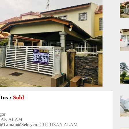
atus :
Sold
ngor
CAK ALAM
t@Taman@Seksyen
: GUGUSAN ALAM