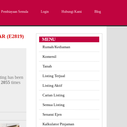
Pembiayaan Semula
Login
Hubungi Kami
Blog
 (E2819)
MENU
Rumah/Kediaman
Komersil
Tanah
Listing Terjual
sting has been
d
2055
times
Listing Aktif
Carian Listing
Semua Listing
Senarai Ejen
Kalkulator Pinjaman