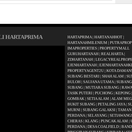
LI HARTAPRIMA
HARTAPRIMA
|
HARTANAHHOT
|
HARTANAHMILENIUM
|
PUTRAPROP
IMAPROPERTIES
|
PROPERTYMALL
GURUHARTANAH
|
REALHARTA
|
ZDHARTANAH
|
LEGACYREALPROP
EJENHARTANAH
|
EJENHARTANAHK
PROPERTYAGENT2U
|
KOTA DAMAN
SUBANG BESTARI
|
SHAH ALAM
|
SU
BULOH
|
SAUJANA UTAMA
|
SUBANG
SUBANG
|
MUTIARA SUBANG
|
RAW
TASIK PUTERI
|
PUCHONG
|
KEPONG
GOMBAK
|
SETIA ALAM
|
ALAM ME
BUKIT SUBANG
|
PETALING JAYA
|
S
MURNI
|
SUBANG GALAKSI
|
TAMAN
PERDANA
|
SELAYANG
|
SETIAWANG
CHERAS
|
KLANG
|
PUNCAK ALAM
|
PERDANA
|
DESA COALFIELD
|
BAND