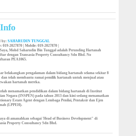
Info
d by:
SAHARUDIN TUNGGAL
e
: 019-2027870 |
Mobile
: 019-2027870 |
 Saya, Mohd Saharudin Bin Tunggal adalah Perunding Hartanah
ftar dengan Transasia Property Consultancy Sdn Bhd. No
ftaran PEA1065.
tar belakangkan pengalaman dalam bidang hartanah selama sekitar 8
 dan telah membantu ramai pemilik hartanah untuk menjual atau
ewakan hartanah mereka.
telah menamatkan pendidikan dalam bidang hartanah di Institut
aian Negara (INSPEN) pada tahun 2013 dan kini sedang menamatkan
tionary Estate Agent dengan Lembaga Penilai, Pentaksir dan Ejen
anah (LPPEH).
saya di amanahkan sebagai 'Head of Business Development" di
asia Property Consultancy Sdn Bhd.