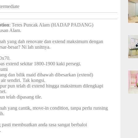
ntermediate
ption
: Teres Puncak Alam (HADAP PADANG)
usan Alam.
ah yang dah renovate dan extend maksimum dengan
esar-besar? Ni lah unitnya.
20x70.
as extend sekitar 1800-1900 kaki persegi.
Bumi
kang dan bilik maid dibawah dibesarkan (extend)
 air sendiri. Tak kongsi.
pur pun telah di extend hingga maksimum dilengkapi
net.
un telah dipasang tile.
ah yang cantik, move-in condition, tanpa perlu runsing
ih.
pasti membuatkan anda rasa sangat berbaloi
.