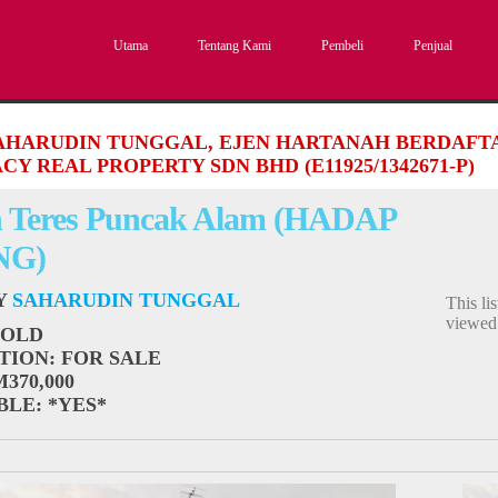
Utama
Tentang Kami
Pembeli
Penjual
SAHARUDIN TUNGGAL, EJEN HARTANAH BERDAFTAR
CY REAL PROPERTY SDN BHD (E11925/1342671-P)
 Teres Puncak Alam (HADAP
NG)
BY
SAHARUDIN TUNGGAL
This li
viewe
SOLD
TION
: FOR SALE
M370,000
BLE
: *YES*