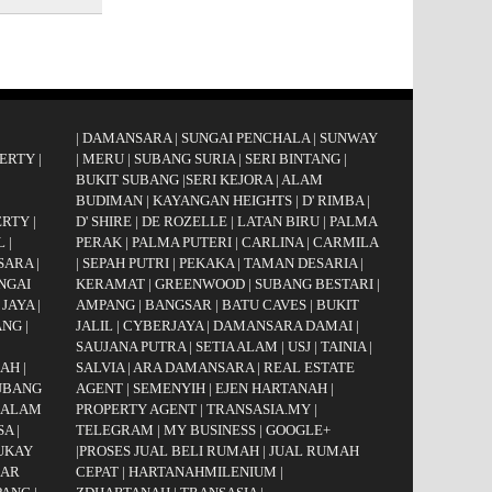
|
DAMANSARA
|
SUNGAI PENCHALA
|
SUNWAY
ERTY
|
|
MERU
|
SUBANG SURIA
|
SERI BINTANG
|
BUKIT SUBANG
|
SERI KEJORA
|
ALAM
BUDIMAN
|
KAYANGAN HEIGHTS
|
D' RIMBA
|
ERTY
|
D' SHIRE
|
DE ROZELLE
|
LATAN BIRU
|
PALMA
L
|
PERAK
|
PALMA PUTERI
|
CARLINA
|
CARMILA
SARA
|
|
SEPAH PUTRI
|
PEKAKA
|
TAMAN DESARIA
|
NGAI
KERAMAT
|
GREENWOOD
|
SUBANG BESTARI
|
 JAYA
|
AMPANG
|
BANGSAR
|
BATU CAVES
|
BUKIT
ANG
|
JALIL
|
CYBERJAYA
|
DAMANSARA DAMAI
|
|
SAUJANA PUTRA
|
SETIA ALAM
|
USJ
|
TAINIA
|
GAH
|
SALVIA
|
ARA DAMANSARA
|
REAL ESTATE
UBANG
AGENT
|
SEMENYIH
|
EJEN HARTANAH
|
 ALAM
PROPERTY AGENT
|
TRANSASIA.MY
|
SA
|
TELEGRAM
|
MY BUSINESS
|
GOOGLE+
UKAY
|
PROSES JUAL BELI RUMAH
|
JUAL RUMAH
AR
CEPAT
|
HARTANAHMILENIUM
|