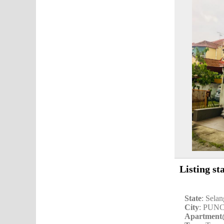
Listing st
State
: Sela
City
: PUN
Apartmen