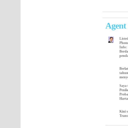
Agent 
Liste
Phon
Info
:
Berda
penda
Berla
tahun
meny
Saya 
Penil
Proba
Hart
Kini 
Trans