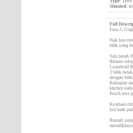
Type
: Teres
Situated
: I
Full Descri
Fasa 2, Gug
Nak kan rum
bilik yang b
Saiz tanah 
Binaan selep
Leasehold 
2 bilik bela
dengan bilik
Bahagian da
kitchen kabi
Porch area p
Keadaan rum
kos baik pul
Rumah yang 
memilikinya