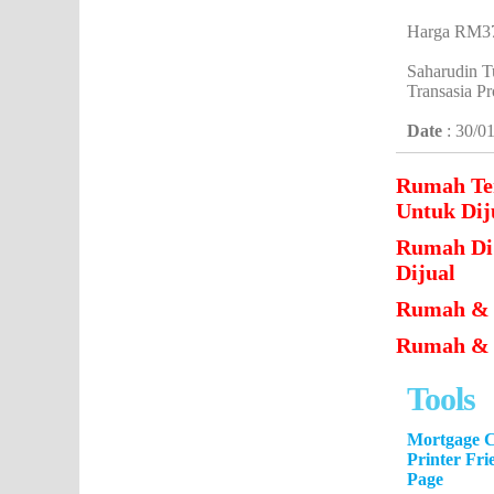
Harga RM370
Saharudin T
Transasia P
Date
: 30/0
Rumah T
Untuk Dij
Rumah D
Dijual
Rumah & 
Rumah & T
Tools
Mortgage C
Printer Fri
Page